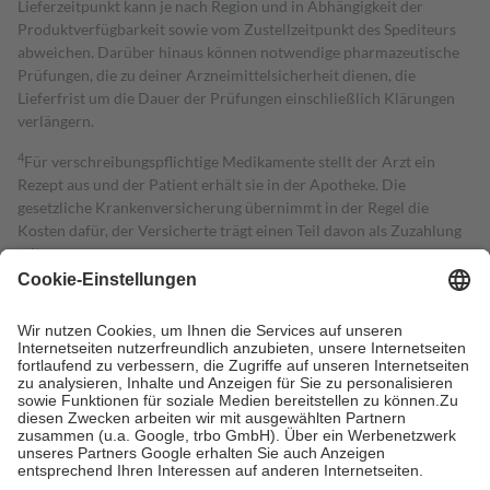
Lieferzeitpunkt kann je nach Region und in Abhängigkeit der
Produktverfügbarkeit sowie vom Zustellzeitpunkt des Spediteurs
abweichen. Darüber hinaus können notwendige pharmazeutische
Prüfungen, die zu deiner Arzneimittelsicherheit dienen, die
Lieferfrist um die Dauer der Prüfungen einschließlich Klärungen
verlängern.
4
Für verschreibungspflichtige Medikamente stellt der Arzt ein
Rezept aus und der Patient erhält sie in der Apotheke. Die
gesetzliche Krankenversicherung übernimmt in der Regel die
Kosten dafür, der Versicherte trägt einen Teil davon als Zuzahlung
mit.
Grundsätzlich leisten Mitglieder Zuzahlungen in Höhe von zehn
Prozent des Abgabepreises,
mindestens
jedoch
fünf Euro
und
höchstens zehn Euro.
Es sind jedoch nie mehr als die tatsächlichen
Kosten der Leistung zu entrichten.
Diese Regeln gelten grundsätzlich auch für Online-Apotheken.
Bei Heilmitteln und häuslicher Krankenpflege beträgt die
Zuzahlung zehn Prozent der Kosten sowie zehn Euro je
Verordnung.
Um das Engagement der Versicherten für ihre eigene Gesundheit zu
stärken und die besondere Stellung der Familie zu unterstützen,