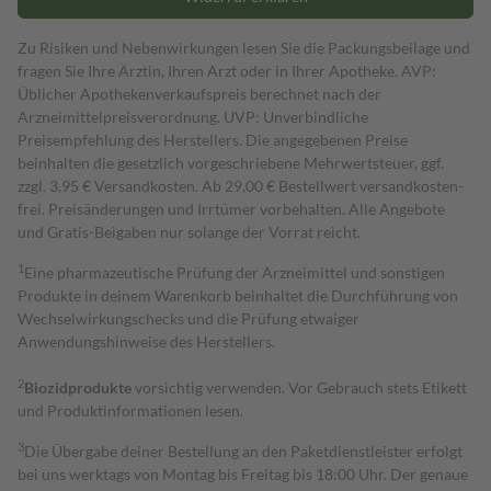
Zu Risiken und Nebenwirkungen lesen Sie die Packungsbeilage und
fragen Sie Ihre Ärztin, Ihren Arzt oder in Ihrer Apotheke. AVP:
Üblicher Apothekenverkaufspreis berechnet nach der
Arzneimittelpreisverordnung. UVP: Unverbindliche
Preisempfehlung des Herstellers. Die angegebenen Preise
beinhalten die gesetzlich vorgeschriebene Mehrwertsteuer, ggf.
zzgl. 3,95 € Versandkosten. Ab 29,00 € Bestell­wert versand­kosten­
frei. Preisänderungen und Irrtümer vorbehalten. Alle Angebote
und Gratis-Beigaben nur solange der Vorrat reicht.
1
Eine pharmazeutische Prüfung der Arzneimittel und sonstigen
Produkte in deinem Warenkorb beinhaltet die Durchführung von
Wechselwirkungschecks und die Prüfung etwaiger
Anwendungshinweise des Herstellers.
2
Biozidprodukte
vorsichtig verwenden. Vor Gebrauch stets Etikett
und Produktinformationen lesen.
3
Die Übergabe deiner Bestellung an den Paketdienstleister erfolgt
bei uns werktags von Montag bis Freitag bis 18:00 Uhr. Der genaue