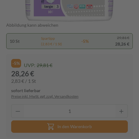
Abbildung kann abweichen
29,81 €
Spartipp
10 St
-5%
28,26 €
(2,83 € / 1 St)
-5%
UVP:
29,81 €
28,26 €
2,83 € / 1 St
sofort lieferbar
Preise inkl. MwSt. ggf. zzgl. Versandkosten
In den Warenkorb