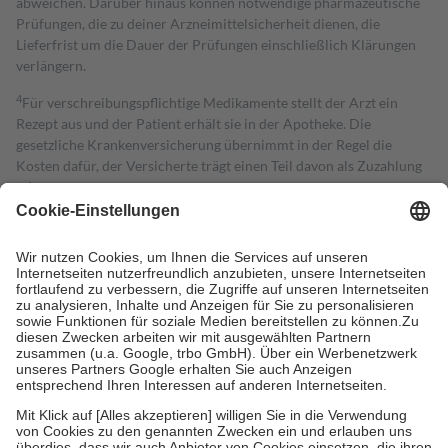
abweichen. Darüber hinaus können notwendige pharmazeutische
Prüfungen, die zu deiner Arzneimittelsicherheit dienen, die
Lieferfrist um die Dauer der Prüfungen einschließlich Klärungen
verlängern.
4
Für verschreibungspflichtige Medikamente stellt der Arzt ein
Rezept aus und der Patient erhält sie in der Apotheke. Die
gesetzliche Krankenversicherung übernimmt in der Regel die
Kosten dafür, der Versicherte trägt einen Teil davon als Zuzahlung
mit.
Grundsätzlich leisten Mitglieder Zuzahlungen in Höhe von zehn
Prozent des Abgabepreises,
mindestens
jedoch
fünf Euro
und
höchstens zehn Euro.
Es sind jedoch nie mehr als die tatsächlichen
Kosten der Leistung zu entrichten.
Diese Regeln gelten grundsätzlich auch für Online-Apotheken.
Bei Heilmitteln und häuslicher Krankenpflege beträgt die
Zuzahlung zehn Prozent der Kosten sowie zehn Euro je
Verordnung.
Um das Engagement der Versicherten für ihre eigene Gesundheit zu
stärken und die besondere Stellung der Familie zu unterstützen,
fallen
keine Zuzahlungen
an bei:
• Kindern und Jugendlichen bis zum vollendeten 18. Lebensjahr