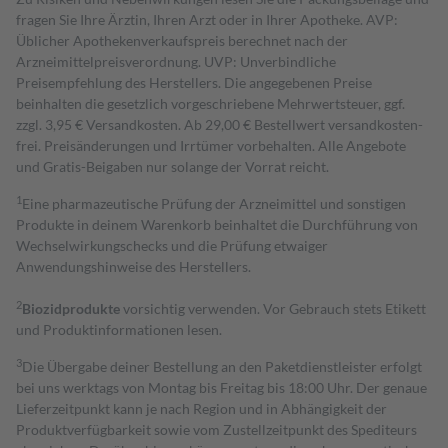
fragen Sie Ihre Ärztin, Ihren Arzt oder in Ihrer Apotheke. AVP:
Üblicher Apothekenverkaufspreis berechnet nach der
Arzneimittelpreisverordnung. UVP: Unverbindliche
Preisempfehlung des Herstellers. Die angegebenen Preise
beinhalten die gesetzlich vorgeschriebene Mehrwertsteuer, ggf.
zzgl. 3,95 € Versandkosten. Ab 29,00 € Bestell­wert versand­kosten­
frei. Preisänderungen und Irrtümer vorbehalten. Alle Angebote
und Gratis-Beigaben nur solange der Vorrat reicht.
1
Eine pharmazeutische Prüfung der Arzneimittel und sonstigen
Produkte in deinem Warenkorb beinhaltet die Durchführung von
Wechselwirkungschecks und die Prüfung etwaiger
Anwendungshinweise des Herstellers.
2
Biozidprodukte
vorsichtig verwenden. Vor Gebrauch stets Etikett
und Produktinformationen lesen.
3
Die Übergabe deiner Bestellung an den Paketdienstleister erfolgt
bei uns werktags von Montag bis Freitag bis 18:00 Uhr. Der genaue
Lieferzeitpunkt kann je nach Region und in Abhängigkeit der
Produktverfügbarkeit sowie vom Zustellzeitpunkt des Spediteurs