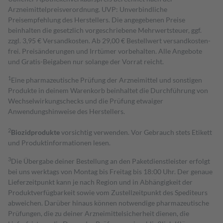
Arzneimittelpreisverordnung. UVP: Unverbindliche
Preisempfehlung des Herstellers. Die angegebenen Preise
beinhalten die gesetzlich vorgeschriebene Mehrwertsteuer, ggf.
zzgl. 3,95 € Versandkosten. Ab 29,00 € Bestell­wert versand­kosten­
frei. Preisänderungen und Irrtümer vorbehalten. Alle Angebote
und Gratis-Beigaben nur solange der Vorrat reicht.
1
Eine pharmazeutische Prüfung der Arzneimittel und sonstigen
Produkte in deinem Warenkorb beinhaltet die Durchführung von
Wechselwirkungschecks und die Prüfung etwaiger
Anwendungshinweise des Herstellers.
2
Biozidprodukte
vorsichtig verwenden. Vor Gebrauch stets Etikett
und Produktinformationen lesen.
3
Die Übergabe deiner Bestellung an den Paketdienstleister erfolgt
bei uns werktags von Montag bis Freitag bis 18:00 Uhr. Der genaue
Lieferzeitpunkt kann je nach Region und in Abhängigkeit der
Produktverfügbarkeit sowie vom Zustellzeitpunkt des Spediteurs
abweichen. Darüber hinaus können notwendige pharmazeutische
Prüfungen, die zu deiner Arzneimittelsicherheit dienen, die