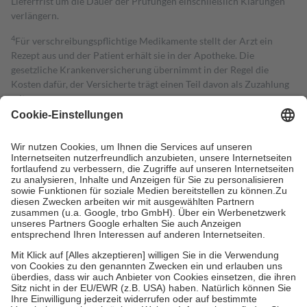
Lieferfrist um die Dauer der Prüfungen einschließlich Klärungen
verlängern.
4
Für verschreibungspflichtige Medikamente stellt der Arzt ein
Rezept aus und der Patient erhält sie in der Apotheke. Die
gesetzliche Krankenversicherung übernimmt in der Regel die
Kosten dafür, der Versicherte trägt einen Teil davon als Zuzahlung
mit.
Grundsätzlich leisten Mitglieder Zuzahlungen in Höhe von zehn
Prozent des Abgabepreises,
mindestens
jedoch
fünf Euro
und
höchstens zehn Euro.
Es sind jedoch nie mehr als die tatsächlichen
Kosten der Leistung zu entrichten.
Diese Regeln gelten grundsätzlich auch für Online-Apotheken.
Bei Heilmitteln und häuslicher Krankenpflege beträgt die
Zuzahlung zehn Prozent der Kosten sowie zehn Euro je
Verordnung.
Um das Engagement der Versicherten für ihre eigene Gesundheit zu
stärken und die besondere Stellung der Familie zu unterstützen,
fallen
keine Zuzahlungen
an bei:
• Kindern und Jugendlichen bis zum vollendeten 18. Lebensjahr
mit Ausnahme der Fahrkosten
• Untersuchungen zur Vorsorge und Früherkennung, die von der