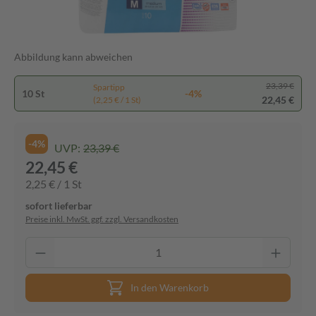
Abbildung kann abweichen
23,39 €
Spartipp
10 St
-4%
22,45 €
(2,25 € / 1 St)
-4%
UVP:
23,39 €
22,45 €
2,25 € / 1 St
sofort lieferbar
Preise inkl. MwSt. ggf. zzgl. Versandkosten
In den Warenkorb