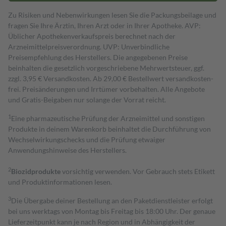
Zu Risiken und Nebenwirkungen lesen Sie die Packungsbeilage und
fragen Sie Ihre Ärztin, Ihren Arzt oder in Ihrer Apotheke. AVP:
Üblicher Apothekenverkaufspreis berechnet nach der
Arzneimittelpreisverordnung. UVP: Unverbindliche
Preisempfehlung des Herstellers. Die angegebenen Preise
beinhalten die gesetzlich vorgeschriebene Mehrwertsteuer, ggf.
zzgl. 3,95 € Versandkosten. Ab 29,00 € Bestell­wert versand­kosten­
frei. Preisänderungen und Irrtümer vorbehalten. Alle Angebote
und Gratis-Beigaben nur solange der Vorrat reicht.
1
Eine pharmazeutische Prüfung der Arzneimittel und sonstigen
Produkte in deinem Warenkorb beinhaltet die Durchführung von
Wechselwirkungschecks und die Prüfung etwaiger
Anwendungshinweise des Herstellers.
2
Biozidprodukte
vorsichtig verwenden. Vor Gebrauch stets Etikett
und Produktinformationen lesen.
3
Die Übergabe deiner Bestellung an den Paketdienstleister erfolgt
bei uns werktags von Montag bis Freitag bis 18:00 Uhr. Der genaue
Lieferzeitpunkt kann je nach Region und in Abhängigkeit der