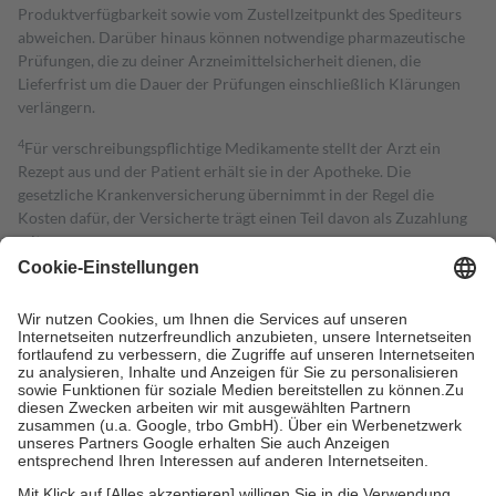
Produktverfügbarkeit sowie vom Zustellzeitpunkt des Spediteurs
abweichen. Darüber hinaus können notwendige pharmazeutische
Prüfungen, die zu deiner Arzneimittelsicherheit dienen, die
Lieferfrist um die Dauer der Prüfungen einschließlich Klärungen
verlängern.
4
Für verschreibungspflichtige Medikamente stellt der Arzt ein
Rezept aus und der Patient erhält sie in der Apotheke. Die
gesetzliche Krankenversicherung übernimmt in der Regel die
Kosten dafür, der Versicherte trägt einen Teil davon als Zuzahlung
mit.
Grundsätzlich leisten Mitglieder Zuzahlungen in Höhe von zehn
Prozent des Abgabepreises,
mindestens
jedoch
fünf Euro
und
höchstens zehn Euro.
Es sind jedoch nie mehr als die tatsächlichen
Kosten der Leistung zu entrichten.
Diese Regeln gelten grundsätzlich auch für Online-Apotheken.
Bei Heilmitteln und häuslicher Krankenpflege beträgt die
Zuzahlung zehn Prozent der Kosten sowie zehn Euro je
Verordnung.
Um das Engagement der Versicherten für ihre eigene Gesundheit zu
stärken und die besondere Stellung der Familie zu unterstützen,