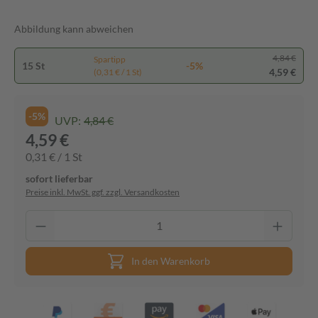
Abbildung kann abweichen
4,84 €
Spartipp
15 St
-5%
4,59 €
(0,31 € / 1 St)
-5%
UVP:
4,84 €
4,59 €
0,31 € / 1 St
sofort lieferbar
Preise inkl. MwSt. ggf. zzgl. Versandkosten
In den Warenkorb