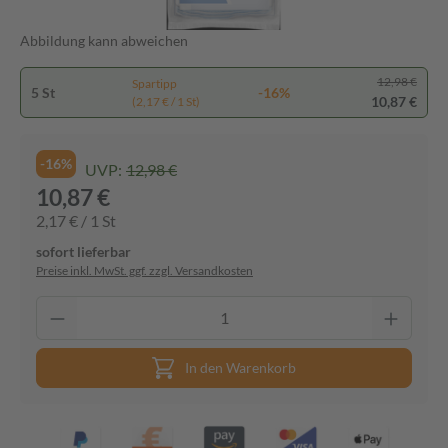
Abbildung kann abweichen
12,98 €
Spartipp
5 St
-16%
10,87 €
(2,17 € / 1 St)
-16%
UVP:
12,98 €
10,87 €
2,17 € / 1 St
sofort lieferbar
Preise inkl. MwSt. ggf. zzgl. Versandkosten
In den Warenkorb