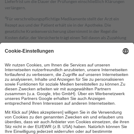
Lieferfrist um die Dauer der Prüfungen einschließlich Klärungen
verlängern.
4
Für verschreibungspflichtige Medikamente stellt der Arzt ein
Rezept aus und der Patient erhält sie in der Apotheke. Die
gesetzliche Krankenversicherung übernimmt in der Regel die
Kosten dafür, der Versicherte trägt einen Teil davon als Zuzahlung
mit.
Grundsätzlich leisten Mitglieder Zuzahlungen in Höhe von zehn
Prozent des Abgabepreises,
mindestens
jedoch
fünf Euro
und
höchstens zehn Euro.
Es sind jedoch nie mehr als die tatsächlichen
Kosten der Leistung zu entrichten.
Diese Regeln gelten grundsätzlich auch für Online-Apotheken.
Bei Heilmitteln und häuslicher Krankenpflege beträgt die
Zuzahlung zehn Prozent der Kosten sowie zehn Euro je
Verordnung.
Um das Engagement der Versicherten für ihre eigene Gesundheit zu
stärken und die besondere Stellung der Familie zu unterstützen,
fallen
keine Zuzahlungen
an bei:
• Kindern und Jugendlichen bis zum vollendeten 18. Lebensjahr
mit Ausnahme der Fahrkosten
• Untersuchungen zur Vorsorge und Früherkennung, die von der