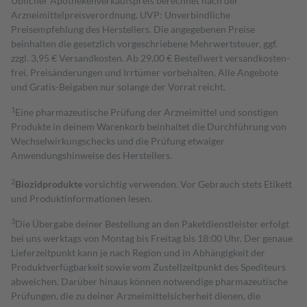
Üblicher Apothekenverkaufspreis berechnet nach der
Arzneimittelpreisverordnung. UVP: Unverbindliche
Preisempfehlung des Herstellers. Die angegebenen Preise
beinhalten die gesetzlich vorgeschriebene Mehrwertsteuer, ggf.
zzgl. 3,95 € Versandkosten. Ab 29,00 € Bestell­wert versand­kosten­
frei. Preisänderungen und Irrtümer vorbehalten. Alle Angebote
und Gratis-Beigaben nur solange der Vorrat reicht.
1
Eine pharmazeutische Prüfung der Arzneimittel und sonstigen
Produkte in deinem Warenkorb beinhaltet die Durchführung von
Wechselwirkungschecks und die Prüfung etwaiger
Anwendungshinweise des Herstellers.
2
Biozidprodukte
vorsichtig verwenden. Vor Gebrauch stets Etikett
und Produktinformationen lesen.
3
Die Übergabe deiner Bestellung an den Paketdienstleister erfolgt
bei uns werktags von Montag bis Freitag bis 18:00 Uhr. Der genaue
Lieferzeitpunkt kann je nach Region und in Abhängigkeit der
Produktverfügbarkeit sowie vom Zustellzeitpunkt des Spediteurs
abweichen. Darüber hinaus können notwendige pharmazeutische
Prüfungen, die zu deiner Arzneimittelsicherheit dienen, die