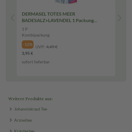
DERMASEL TOTES MEER
BADESALZ+LAVENDEL 1 Packung
Kombipackung
100
1 P
Tab
Kombipackung
-2
-12%
UVP:
4,49 €
22,
3,95 €
0,2
sofort lieferbar
sof
Weitere Produkte aus:
Johanniskraut Tee
Arzneitee
Kräutertee