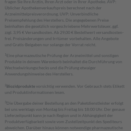
fragen Sie Ihre Ärztin, Ihren Arzt oder in Ihrer Apotheke. AVP:
Üblicher Apothekenverkaufspreis berechnet nach der
Arzneimittelpreisverordnung. UVP: Unverbindliche
Preisempfehlung des Herstellers. Die angegebenen Preise
beinhalten die gesetzlich vorgeschriebene Mehrwertsteuer, ggf.
zzgl. 3,95 € Versandkosten. Ab 29,00 € Bestell­wert versand­kosten­
frei. Preisänderungen und Irrtümer vorbehalten. Alle Angebote
und Gratis-Beigaben nur solange der Vorrat reicht.
1
Eine pharmazeutische Prüfung der Arzneimittel und sonstigen
Produkte in deinem Warenkorb beinhaltet die Durchführung von
Wechselwirkungschecks und die Prüfung etwaiger
Anwendungshinweise des Herstellers.
2
Biozidprodukte
vorsichtig verwenden. Vor Gebrauch stets Etikett
und Produktinformationen lesen.
3
Die Übergabe deiner Bestellung an den Paketdienstleister erfolgt
bei uns werktags von Montag bis Freitag bis 18:00 Uhr. Der genaue
Lieferzeitpunkt kann je nach Region und in Abhängigkeit der
Produktverfügbarkeit sowie vom Zustellzeitpunkt des Spediteurs
abweichen. Darüber hinaus können notwendige pharmazeutische