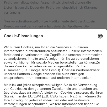
Prüfungen, die zu deiner Arzneimittelsicherheit dienen, die
Lieferfrist um die Dauer der Prüfungen einschließlich Klärungen
verlängern.
4
Für verschreibungspflichtige Medikamente stellt der Arzt ein
Rezept aus und der Patient erhält sie in der Apotheke. Die
gesetzliche Krankenversicherung übernimmt in der Regel die
Kosten dafür, der Versicherte trägt einen Teil davon als Zuzahlung
mit.
Grundsätzlich leisten Mitglieder Zuzahlungen in Höhe von zehn
Prozent des Abgabepreises,
mindestens
jedoch
fünf Euro
und
höchstens zehn Euro.
Es sind jedoch nie mehr als die tatsächlichen
Kosten der Leistung zu entrichten.
Diese Regeln gelten grundsätzlich auch für Online-Apotheken.
Bei Heilmitteln und häuslicher Krankenpflege beträgt die
Zuzahlung zehn Prozent der Kosten sowie zehn Euro je
Verordnung.
Um das Engagement der Versicherten für ihre eigene Gesundheit zu
stärken und die besondere Stellung der Familie zu unterstützen,
fallen
keine Zuzahlungen
an bei:
• Kindern und Jugendlichen bis zum vollendeten 18. Lebensjahr
mit Ausnahme der Fahrkosten