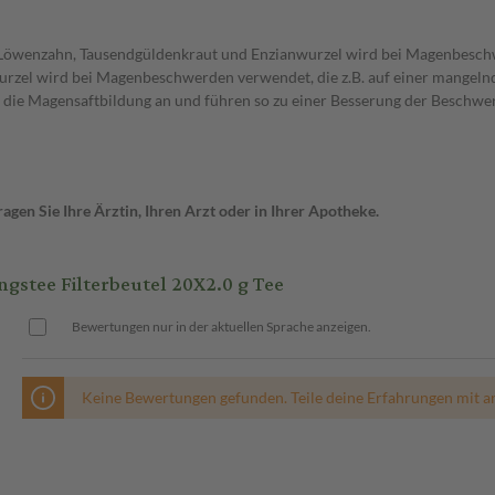
 Löwenzahn, Tausendgüldenkraut und Enzianwurzel wird bei Magenbeschw
rzel wird bei Magenbeschwerden verwendet, die z.B. auf einer mangeln
 die Magensaftbildung an und führen so zu einer Besserung der Beschwe
gen Sie Ihre Ärztin, Ihren Arzt oder in Ihrer Apotheke.
tee Filterbeutel 20X2.0 g Tee
Bewertungen nur in der aktuellen Sprache anzeigen.
Keine Bewertungen gefunden. Teile deine Erfahrungen mit a