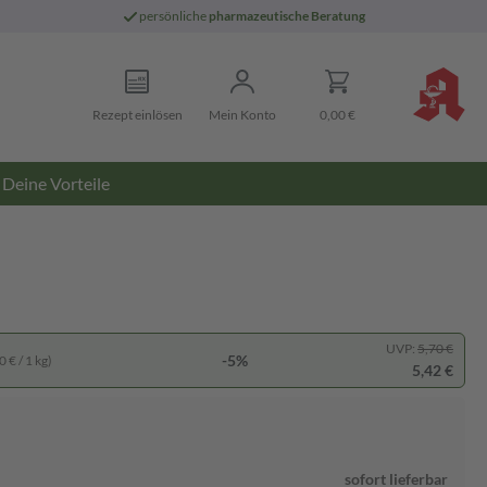
persönliche
pharmazeutische Beratung
Rezept einlösen
Mein Konto
0,00 €
Deine Vorteile
UVP:
5,70 €
-5%
 € / 1 kg)
5,42 €
sofort lieferbar