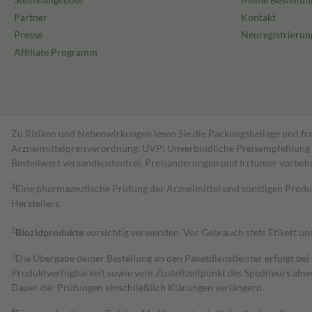
Partner
Kontakt
Presse
Neuregistrierun
Affiliate Programm
Zu Risiken und Nebenwirkungen lesen Sie die Packungsbeilage und fra
Arzneimittelpreisverordnung. UVP: Unverbindliche Preisempfehlung de
Bestell­wert versand­kosten­frei. Preisänderungen und Irrtümer vorbeh
1
Eine pharmazeutische Prüfung der Arzneimittel und sonstigen Pro
Herstellers.
2
Biozidprodukte
vorsichtig verwenden. Vor Gebrauch stets Etikett u
3
Die Übergabe deiner Bestellung an den Paketdienstleister erfolgt bei
Produktverfügbarkeit sowie vom Zustellzeitpunkt des Spediteurs abwe
Dauer der Prüfungen einschließlich Klärungen verlängern.
4