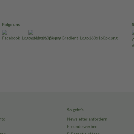
Folge uns
e
So geht's
nto
Newsletter anfordern
Freunde werben
gen
E-Rezept einlösen