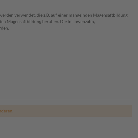
erden verwendet, die z.B. auf einer mangelnden Magensaftbildung
den Magensaftbildung beruhen. Die in Löwenzahn,
rden.
nderen.