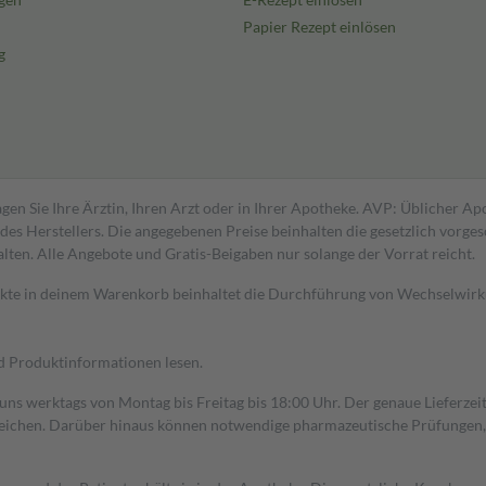
Papier Rezept einlösen
g
gen Sie Ihre Ärztin, Ihren Arzt oder in Ihrer Apotheke. AVP: Üblicher A
s Herstellers. Die angegebenen Preise beinhalten die gesetzlich vorgesc
alten. Alle Angebote und Gratis-Beigaben nur solange der Vorrat reicht.
dukte in deinem Warenkorb beinhaltet die Durchführung von Wechselwir
nd Produktinformationen lesen.
 uns werktags von Montag bis Freitag bis 18:00 Uhr. Der genaue Lieferze
ichen. Darüber hinaus können notwendige pharmazeutische Prüfungen, die