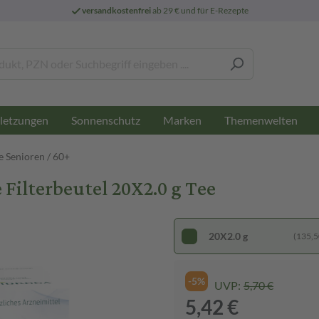
versandkostenfrei
ab 29 € und für E-Rezepte
letzungen
Sonnenschutz
Marken
Themenwelten
 Senioren / 60+
ilterbeutel 20X2.0 g Tee
20X2.0 g
(135,50
-5%
UVP:
5,70 €
5,42 €