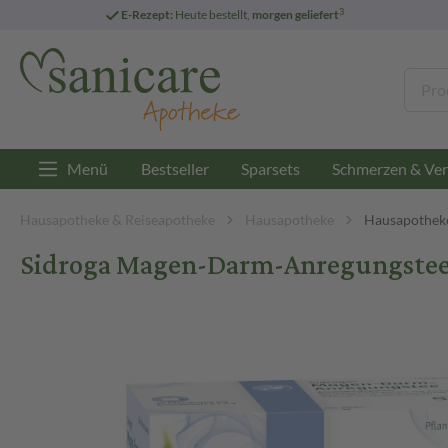
3
E-Rezept:
Heute bestellt,
morgen geliefert
Menü
Bestseller
Sparsets
Schmerzen & Ver
Hausapotheke & Reiseapotheke
Hausapotheke
Hausapotheke
Sidroga Magen-Darm-Anregungstee F