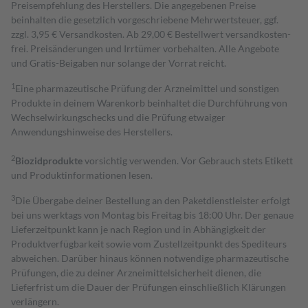
Preisempfehlung des Herstellers. Die angegebenen Preise
beinhalten die gesetzlich vorgeschriebene Mehrwertsteuer, ggf.
zzgl. 3,95 € Versandkosten. Ab 29,00 € Bestell­wert versand­kosten­
frei. Preisänderungen und Irrtümer vorbehalten. Alle Angebote
und Gratis-Beigaben nur solange der Vorrat reicht.
1
Eine pharmazeutische Prüfung der Arzneimittel und sonstigen
Produkte in deinem Warenkorb beinhaltet die Durchführung von
Wechselwirkungschecks und die Prüfung etwaiger
Anwendungshinweise des Herstellers.
2
Biozidprodukte
vorsichtig verwenden. Vor Gebrauch stets Etikett
und Produktinformationen lesen.
3
Die Übergabe deiner Bestellung an den Paketdienstleister erfolgt
bei uns werktags von Montag bis Freitag bis 18:00 Uhr. Der genaue
Lieferzeitpunkt kann je nach Region und in Abhängigkeit der
Produktverfügbarkeit sowie vom Zustellzeitpunkt des Spediteurs
abweichen. Darüber hinaus können notwendige pharmazeutische
Prüfungen, die zu deiner Arzneimittelsicherheit dienen, die
Lieferfrist um die Dauer der Prüfungen einschließlich Klärungen
verlängern.