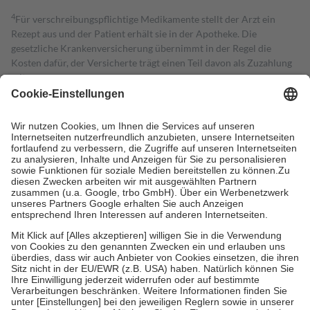
4
Für verschreibungspflichtige Medikamente stellt der Arzt ein
Rezept aus und der Patient erhält sie in der Apotheke. Die
gesetzliche Krankenversicherung übernimmt in der Regel die
Kosten dafür, der Versicherte trägt einen Teil davon als Zuzahlung
mit.
Grundsätzlich leisten Mitglieder Zuzahlungen in Höhe von zehn
Prozent des Abgabepreises,
mindestens
jedoch
fünf Euro
und
höchstens zehn Euro.
Es sind jedoch nie mehr als die tatsächlichen
Kosten der Leistung zu entrichten.
Diese Regeln gelten grundsätzlich auch für Online-Apotheken.
Bei Heilmitteln und häuslicher Krankenpflege beträgt die
Zuzahlung zehn Prozent der Kosten sowie zehn Euro je
Verordnung.
Um das Engagement der Versicherten für ihre eigene Gesundheit zu
stärken und die besondere Stellung der Familie zu unterstützen,
fallen
keine Zuzahlungen
an bei:
• Kindern und Jugendlichen bis zum vollendeten 18. Lebensjahr
mit Ausnahme der Fahrkosten
• Untersuchungen zur Vorsorge und Früherkennung, die von der
GKV getragen werden
• empfohlenen Schutzimpfungen