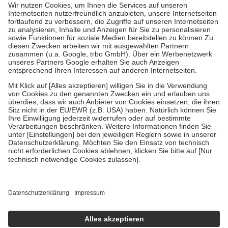
höchstens zehn Euro.
Es sind jedoch nie mehr als die tatsächlichen
Kosten der Leistung zu entrichten.
Diese Regeln gelten grundsätzlich auch für Online-Apotheken.
Bei Heilmitteln und häuslicher Krankenpflege beträgt die
Zuzahlung zehn Prozent der Kosten sowie zehn Euro je
Verordnung.
Um das Engagement der Versicherten für ihre eigene Gesundheit zu
stärken und die besondere Stellung der Familie zu unterstützen,
fallen
keine Zuzahlungen
an bei:
• Kindern und Jugendlichen bis zum vollendeten 18. Lebensjahr
mit Ausnahme der Fahrkosten
• Untersuchungen zur Vorsorge und Früherkennung, die von der
GKV getragen werden
• empfohlenen Schutzimpfungen
• Harn- und Blutteststreifen
Wir nutzen Trusted Shops als unabhängigen Dienstleister für die
Einholung von Bewertungen. Trusted Shops hat Maßnahmen
getroffen, um sicherzustellen, dass es sich um echte Bewertungen
handelt. Mehr Informationen findest du hier:
https://help.etrusted.com/hc/de/articles/4419944605341