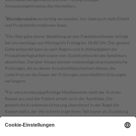
Anwendungshinweise des Herstellers.
2
Biozidprodukte
vorsichtig verwenden. Vor Gebrauch stets Etikett
und Produktinformationen lesen.
3
Die Übergabe deiner Bestellung an den Paketdienstleister erfolgt
bei uns werktags von Montag bis Freitag bis 18:00 Uhr. Der genaue
Lieferzeitpunkt kann je nach Region und in Abhängigkeit der
Produktverfügbarkeit sowie vom Zustellzeitpunkt des Spediteurs
abweichen. Darüber hinaus können notwendige pharmazeutische
Prüfungen, die zu deiner Arzneimittelsicherheit dienen, die
Lieferfrist um die Dauer der Prüfungen einschließlich Klärungen
verlängern.
4
Für verschreibungspflichtige Medikamente stellt der Arzt ein
Rezept aus und der Patient erhält sie in der Apotheke. Die
gesetzliche Krankenversicherung übernimmt in der Regel die
Kosten dafür, der Versicherte trägt einen Teil davon als Zuzahlung
mit.
Grundsätzlich leisten Mitglieder Zuzahlungen in Höhe von zehn
Prozent des Abgabepreises,
mindestens
jedoch
fünf Euro
und