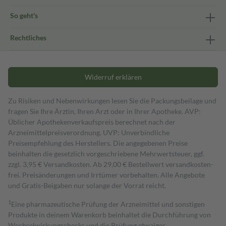
So geht's
Rechtliches
Widerruf erklären
Zu Risiken und Nebenwirkungen lesen Sie die Packungsbeilage und
fragen Sie Ihre Ärztin, Ihren Arzt oder in Ihrer Apotheke. AVP:
Üblicher Apothekenverkaufspreis berechnet nach der
Arzneimittelpreisverordnung. UVP: Unverbindliche
Preisempfehlung des Herstellers. Die angegebenen Preise
beinhalten die gesetzlich vorgeschriebene Mehrwertsteuer, ggf.
zzgl. 3,95 € Versandkosten. Ab 29,00 € Bestell­wert versand­kosten­
frei. Preisänderungen und Irrtümer vorbehalten. Alle Angebote
und Gratis-Beigaben nur solange der Vorrat reicht.
1
Eine pharmazeutische Prüfung der Arzneimittel und sonstigen
Produkte in deinem Warenkorb beinhaltet die Durchführung von
Wechselwirkungschecks und die Prüfung etwaiger