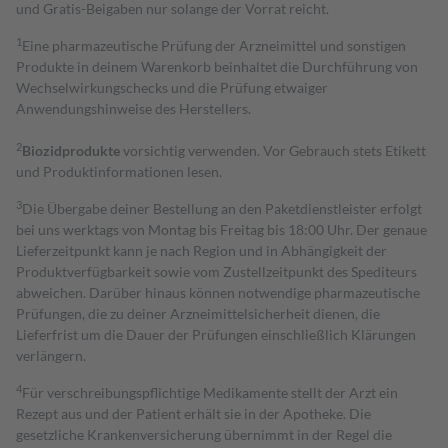
und Gratis-Beigaben nur solange der Vorrat reicht.
1
Eine pharmazeutische Prüfung der Arzneimittel und sonstigen
Produkte in deinem Warenkorb beinhaltet die Durchführung von
Wechselwirkungschecks und die Prüfung etwaiger
Anwendungshinweise des Herstellers.
2
Biozidprodukte
vorsichtig verwenden. Vor Gebrauch stets Etikett
und Produktinformationen lesen.
3
Die Übergabe deiner Bestellung an den Paketdienstleister erfolgt
bei uns werktags von Montag bis Freitag bis 18:00 Uhr. Der genaue
Lieferzeitpunkt kann je nach Region und in Abhängigkeit der
Produktverfügbarkeit sowie vom Zustellzeitpunkt des Spediteurs
abweichen. Darüber hinaus können notwendige pharmazeutische
Prüfungen, die zu deiner Arzneimittelsicherheit dienen, die
Lieferfrist um die Dauer der Prüfungen einschließlich Klärungen
verlängern.
4
Für verschreibungspflichtige Medikamente stellt der Arzt ein
Rezept aus und der Patient erhält sie in der Apotheke. Die
gesetzliche Krankenversicherung übernimmt in der Regel die