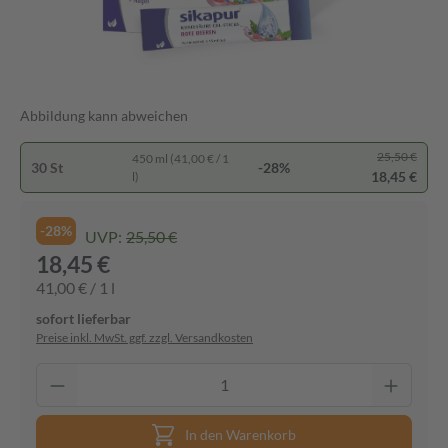
Abbildung kann abweichen
25,50 €
450 ml (41,00 € / 1
30 St
-28%
18,45 €
l)
-28%
UVP:
25,50 €
18,45 €
41,00 € / 1 l
sofort lieferbar
Preise inkl. MwSt. ggf. zzgl. Versandkosten
In den Warenkorb