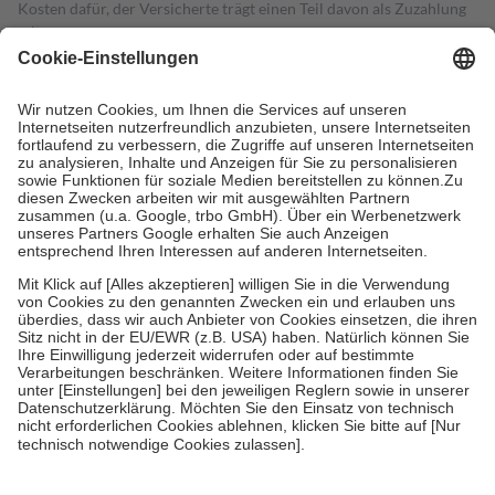
Kosten dafür, der Versicherte trägt einen Teil davon als Zuzahlung
mit.
Grundsätzlich leisten Mitglieder Zuzahlungen in Höhe von zehn
Prozent des Abgabepreises,
mindestens
jedoch
fünf Euro
und
höchstens zehn Euro.
Es sind jedoch nie mehr als die tatsächlichen
Kosten der Leistung zu entrichten.
Diese Regeln gelten grundsätzlich auch für Online-Apotheken.
Bei Heilmitteln und häuslicher Krankenpflege beträgt die
Zuzahlung zehn Prozent der Kosten sowie zehn Euro je
Verordnung.
Um das Engagement der Versicherten für ihre eigene Gesundheit zu
stärken und die besondere Stellung der Familie zu unterstützen,
fallen
keine Zuzahlungen
an bei:
• Kindern und Jugendlichen bis zum vollendeten 18. Lebensjahr
mit Ausnahme der Fahrkosten
• Untersuchungen zur Vorsorge und Früherkennung, die von der
GKV getragen werden
• empfohlenen Schutzimpfungen
• Harn- und Blutteststreifen
Wir nutzen Trusted Shops als unabhängigen Dienstleister für die
Einholung von Bewertungen. Trusted Shops hat Maßnahmen