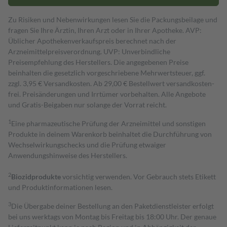
Zu Risiken und Nebenwirkungen lesen Sie die Packungsbeilage und
fragen Sie Ihre Ärztin, Ihren Arzt oder in Ihrer Apotheke. AVP:
Üblicher Apothekenverkaufspreis berechnet nach der
Arzneimittelpreisverordnung. UVP: Unverbindliche
Preisempfehlung des Herstellers. Die angegebenen Preise
beinhalten die gesetzlich vorgeschriebene Mehrwertsteuer, ggf.
zzgl. 3,95 € Versandkosten. Ab 29,00 € Bestell­wert versand­kosten­
frei. Preisänderungen und Irrtümer vorbehalten. Alle Angebote
und Gratis-Beigaben nur solange der Vorrat reicht.
1
Eine pharmazeutische Prüfung der Arzneimittel und sonstigen
Produkte in deinem Warenkorb beinhaltet die Durchführung von
Wechselwirkungschecks und die Prüfung etwaiger
Anwendungshinweise des Herstellers.
2
Biozidprodukte
vorsichtig verwenden. Vor Gebrauch stets Etikett
und Produktinformationen lesen.
3
Die Übergabe deiner Bestellung an den Paketdienstleister erfolgt
bei uns werktags von Montag bis Freitag bis 18:00 Uhr. Der genaue