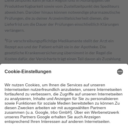
Lieferzeitpunkt kann je nach Region und in Abhängigkeit der
Produktverfügbarkeit sowie vom Zustellzeitpunkt des Spediteurs
abweichen. Darüber hinaus können notwendige pharmazeutische
Prüfungen, die zu deiner Arzneimittelsicherheit dienen, die
Lieferfrist um die Dauer der Prüfungen einschließlich Klärungen
verlängern.
4
Für verschreibungspflichtige Medikamente stellt der Arzt ein
Rezept aus und der Patient erhält sie in der Apotheke. Die
gesetzliche Krankenversicherung übernimmt in der Regel die
Kosten dafür, der Versicherte trägt einen Teil davon als Zuzahlung
mit.
Grundsätzlich leisten Mitglieder Zuzahlungen in Höhe von zehn
Prozent des Abgabepreises,
mindestens
jedoch
fünf Euro
und
höchstens zehn Euro.
Es sind jedoch nie mehr als die tatsächlichen
Kosten der Leistung zu entrichten.
Diese Regeln gelten grundsätzlich auch für Online-Apotheken.
Bei Heilmitteln und häuslicher Krankenpflege beträgt die
Zuzahlung zehn Prozent der Kosten sowie zehn Euro je
Verordnung.
Um das Engagement der Versicherten für ihre eigene Gesundheit zu
stärken und die besondere Stellung der Familie zu unterstützen,