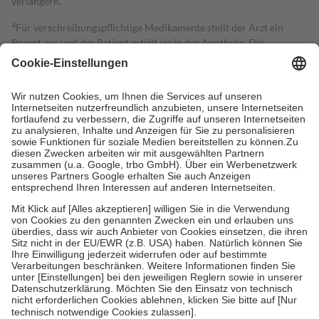
verlängern.
4
Für verschreibungspflichtige Medikamente stellt der Arzt ein
Rezept aus und der Patient erhält sie in der Apotheke. Die
gesetzliche Krankenversicherung übernimmt in der Regel die
Kosten dafür, der Versicherte trägt einen Teil davon als Zuzahlung
mit.
Grundsätzlich leisten Mitglieder Zuzahlungen in Höhe von zehn
Prozent des Abgabepreises,
mindestens
jedoch
fünf Euro
und
höchstens zehn Euro.
Es sind jedoch nie mehr als die tatsächlichen
Kosten der Leistung zu entrichten.
Diese Regeln gelten grundsätzlich auch für Online-Apotheken.
Bei Heilmitteln und häuslicher Krankenpflege beträgt die
Zuzahlung zehn Prozent der Kosten sowie zehn Euro je
Verordnung.
Um das Engagement der Versicherten für ihre eigene Gesundheit zu
stärken und die besondere Stellung der Familie zu unterstützen,
fallen
keine Zuzahlungen
an bei:
• Kindern und Jugendlichen bis zum vollendeten 18. Lebensjahr
mit Ausnahme der Fahrkosten
• Untersuchungen zur Vorsorge und Früherkennung, die von der
GKV getragen werden