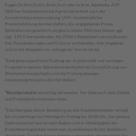
fragen Sie Ihre Ärztin, Ihren Arzt oder in Ihrer Apotheke. AVP:
Üblicher Apothekenverkaufspreis berechnet nach der
Arzneimittelpreisverordnung. UVP: Unverbindliche
Preisempfehlung des Herstellers. Die angegebenen Preise
beinhalten die gesetzlich vorgeschriebene Mehrwertsteuer, ggf.
zzgl. 3,95 € Versandkosten. Ab 29,00 € Bestell­wert versand­kosten­
frei. Preisänderungen und Irrtümer vorbehalten. Alle Angebote
und Gratis-Beigaben nur solange der Vorrat reicht.
1
Eine pharmazeutische Prüfung der Arzneimittel und sonstigen
Produkte in deinem Warenkorb beinhaltet die Durchführung von
Wechselwirkungschecks und die Prüfung etwaiger
Anwendungshinweise des Herstellers.
2
Biozidprodukte
vorsichtig verwenden. Vor Gebrauch stets Etikett
und Produktinformationen lesen.
3
Die Übergabe deiner Bestellung an den Paketdienstleister erfolgt
bei uns werktags von Montag bis Freitag bis 18:00 Uhr. Der genaue
Lieferzeitpunkt kann je nach Region und in Abhängigkeit der
Produktverfügbarkeit sowie vom Zustellzeitpunkt des Spediteurs
abweichen. Darüber hinaus können notwendige pharmazeutische