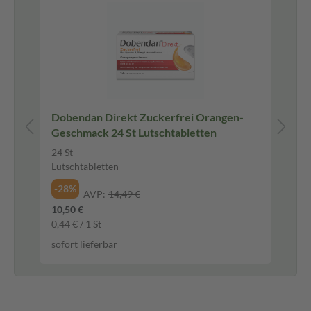
Be
Dobendan Direkt Zuckerfrei Orangen-
Na
Geschmack 24 St Lutschtabletten
Sc
24 St
15
Lutschtabletten
Na
-28%
-3
AVP:
14,49 €
10,50 €
5,0
0,44 € / 1 St
339
sofort lieferbar
sof