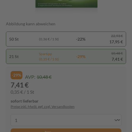
Abbildung kann abweichen
22,93 €
50 St
-22%
(0,36 € / 1 St)
17,95 €
10,48 €
Spartipp
21 St
-29%
7,41 €
(0,35 € / 1 St)
-29%
AVP:
10,48 €
7,41 €
0,35 € / 1 St
sofort lieferbar
Preise inkl. MwSt. ggf. zzgl. Versandkosten