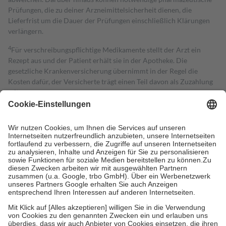
Prüfungen, die zu deiner Arzneimittelsicherheit dienen, die
Lieferfrist um die Dauer der Prüfungen einschließlich Klärungen
verlängern.
4
Für verschreibungspflichtige Medikamente stellt der Arzt ein
Rezept aus und der Patient erhält sie in der Apotheke. Die
gesetzliche Krankenversicherung übernimmt in der Regel die
Kosten dafür, der Versicherte trägt einen Teil davon als Zuzahlung
mit.
Grundsätzlich leisten Mitglieder Zuzahlungen in Höhe von zehn
Prozent des Abgabepreises,
mindestens
jedoch
fünf Euro
und
höchstens zehn Euro.
Es sind jedoch nie mehr als die tatsächlichen
Kosten der Leistung zu entrichten.
Diese Regeln gelten grundsätzlich auch für Online-Apotheken.
Bei Heilmitteln und häuslicher Krankenpflege beträgt die
Zuzahlung zehn Prozent der Kosten sowie zehn Euro je
Verordnung.
Um das Engagement der Versicherten für ihre eigene Gesundheit zu
stärken und die besondere Stellung der Familie zu unterstützen,
fallen
keine Zuzahlungen
an bei:
• Kindern und Jugendlichen bis zum vollendeten 18. Lebensjahr