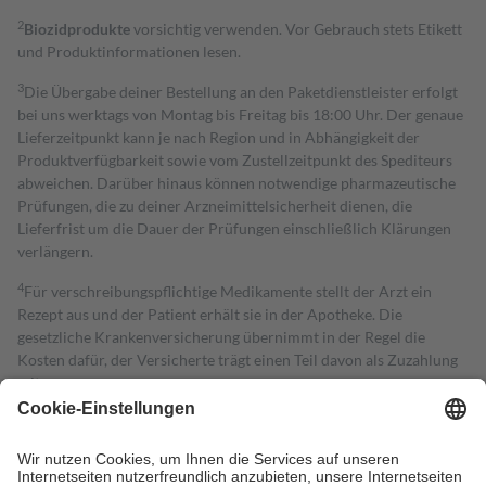
2
Biozidprodukte
vorsichtig verwenden. Vor Gebrauch stets Etikett
und Produktinformationen lesen.
3
Die Übergabe deiner Bestellung an den Paketdienstleister erfolgt
bei uns werktags von Montag bis Freitag bis 18:00 Uhr. Der genaue
Lieferzeitpunkt kann je nach Region und in Abhängigkeit der
Produktverfügbarkeit sowie vom Zustellzeitpunkt des Spediteurs
abweichen. Darüber hinaus können notwendige pharmazeutische
Prüfungen, die zu deiner Arzneimittelsicherheit dienen, die
Lieferfrist um die Dauer der Prüfungen einschließlich Klärungen
verlängern.
4
Für verschreibungspflichtige Medikamente stellt der Arzt ein
Rezept aus und der Patient erhält sie in der Apotheke. Die
gesetzliche Krankenversicherung übernimmt in der Regel die
Kosten dafür, der Versicherte trägt einen Teil davon als Zuzahlung
mit.
Grundsätzlich leisten Mitglieder Zuzahlungen in Höhe von zehn
Prozent des Abgabepreises,
mindestens
jedoch
fünf Euro
und
höchstens zehn Euro.
Es sind jedoch nie mehr als die tatsächlichen
Kosten der Leistung zu entrichten.