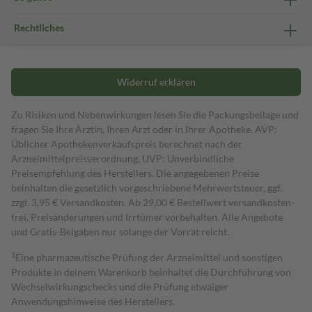
Rechtliches
Widerruf erklären
Zu Risiken und Nebenwirkungen lesen Sie die Packungsbeilage und
fragen Sie Ihre Ärztin, Ihren Arzt oder in Ihrer Apotheke. AVP:
Üblicher Apothekenverkaufspreis berechnet nach der
Arzneimittelpreisverordnung. UVP: Unverbindliche
Preisempfehlung des Herstellers. Die angegebenen Preise
beinhalten die gesetzlich vorgeschriebene Mehrwertsteuer, ggf.
zzgl. 3,95 € Versandkosten. Ab 29,00 € Bestell­wert versand­kosten­
frei. Preisänderungen und Irrtümer vorbehalten. Alle Angebote
und Gratis-Beigaben nur solange der Vorrat reicht.
1
Eine pharmazeutische Prüfung der Arzneimittel und sonstigen
Produkte in deinem Warenkorb beinhaltet die Durchführung von
Wechselwirkungschecks und die Prüfung etwaiger
Anwendungshinweise des Herstellers.