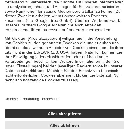
Diese Regeln gelten grundsätzlich auch für Online-Apotheken.
Bei Heilmitteln und häuslicher Krankenpflege beträgt die
Zuzahlung zehn Prozent der Kosten sowie zehn Euro je
Verordnung.
Um das Engagement der Versicherten für ihre eigene Gesundheit zu
stärken und die besondere Stellung der Familie zu unterstützen,
fallen
keine Zuzahlungen
an bei:
• Kindern und Jugendlichen bis zum vollendeten 18. Lebensjahr
mit Ausnahme der Fahrkosten
• Untersuchungen zur Vorsorge und Früherkennung, die von der
GKV getragen werden
• empfohlenen Schutzimpfungen
• Harn- und Blutteststreifen
Wir nutzen Trusted Shops als unabhängigen Dienstleister für die
Einholung von Bewertungen. Trusted Shops hat Maßnahmen
getroffen, um sicherzustellen, dass es sich um echte Bewertungen
handelt. Mehr Informationen findest du hier:
https://help.etrusted.com/hc/de/articles/4419944605341
Einige Bilder und Inhalte wurden unter Zuhilfenahme künstlicher
Intelligenz erstellt.