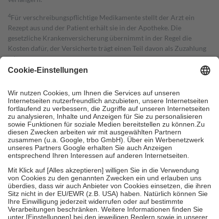
4
Für verschreibungspflichtige Medikamente stellt der Arzt ein
Rezept aus und der Patient erhält sie in der Apotheke. Die
gesetzliche Krankenversicherung übernimmt in der Regel die
Kosten dafür, der Versicherte trägt einen Teil davon als Zuzahlung
mit.
Grundsätzlich leisten Mitglieder Zuzahlungen in Höhe von zehn
Prozent des Abgabepreises,
mindestens
jedoch
fünf Euro
und
höchstens zehn Euro.
Es sind jedoch nie mehr als die tatsächlichen
Kosten der Leistung zu entrichten.
Diese Regeln gelten grundsätzlich auch für Online-Apotheken.
Bei Heilmitteln und häuslicher Krankenpflege beträgt die
Zuzahlung zehn Prozent der Kosten sowie zehn Euro je
Verordnung.
Um das Engagement der Versicherten für ihre eigene Gesundheit zu
stärken und die besondere Stellung der Familie zu unterstützen,
fallen
keine Zuzahlungen
an bei:
• Kindern und Jugendlichen bis zum vollendeten 18. Lebensjahr
mit Ausnahme der Fahrkosten
• Untersuchungen zur Vorsorge und Früherkennung, die von der
GKV getragen werden