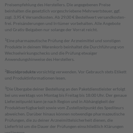
Preisempfehlung des Herstellers. Die angegebenen Preise
beinhalten die gesetzlich vorgeschriebene Mehrwertsteuer, ggf.
zzgl. 3,95 € Versandkosten. Ab 29,00 € Bestell­wert versand­kosten­
frei. Preisänderungen und Irrtümer vorbehalten. Alle Angebote
und Gratis-Beigaben nur solange der Vorrat reicht.
1
Eine pharmazeutische Prüfung der Arzneimittel und sonstigen
Produkte in deinem Warenkorb beinhaltet die Durchführung von
Wechselwirkungschecks und die Prüfung etwaiger
Anwendungshinweise des Herstellers.
2
Biozidprodukte
vorsichtig verwenden. Vor Gebrauch stets Etikett
und Produktinformationen lesen.
3
Die Übergabe deiner Bestellung an den Paketdienstleister erfolgt
bei uns werktags von Montag bis Freitag bis 18:00 Uhr. Der genaue
Lieferzeitpunkt kann je nach Region und in Abhängigkeit der
Produktverfügbarkeit sowie vom Zustellzeitpunkt des Spediteurs
abweichen. Darüber hinaus können notwendige pharmazeutische
Prüfungen, die zu deiner Arzneimittelsicherheit dienen, die
Lieferfrist um die Dauer der Prüfungen einschließlich Klärungen
verlängern.