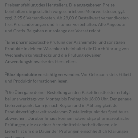
Preisempfehlung des Herstellers. Die angegebenen Preise
beinhalten die gesetzlich vorgeschriebene Mehrwertsteuer, ggf.
zzgl. 3,95 € Versandkosten. Ab 29,00 € Bestell­wert versand­kosten­
frei. Preisänderungen und Irrtümer vorbehalten. Alle Angebote
und Gratis-Beigaben nur solange der Vorrat reicht.
1
Eine pharmazeutische Prüfung der Arzneimittel und sonstigen
Produkte in deinem Warenkorb beinhaltet die Durchführung von
Wechselwirkungschecks und die Prüfung etwaiger
Anwendungshinweise des Herstellers.
2
Biozidprodukte
vorsichtig verwenden. Vor Gebrauch stets Etikett
und Produktinformationen lesen.
3
Die Übergabe deiner Bestellung an den Paketdienstleister erfolgt
bei uns werktags von Montag bis Freitag bis 18:00 Uhr. Der genaue
Lieferzeitpunkt kann je nach Region und in Abhängigkeit der
Produktverfügbarkeit sowie vom Zustellzeitpunkt des Spediteurs
abweichen. Darüber hinaus können notwendige pharmazeutische
Prüfungen, die zu deiner Arzneimittelsicherheit dienen, die
Lieferfrist um die Dauer der Prüfungen einschließlich Klärungen
verlängern.