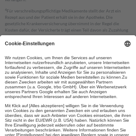
4
Für verschreibungspflichtige Medikamente stellt der Arzt ein
Rezept aus und der Patient erhält sie in der Apotheke. Die
gesetzliche Krankenversicherung übernimmt in der Regel die
Kosten dafür, der Versicherte trägt einen Teil davon als Zuzahlung
mit.
Grundsätzlich leisten Mitglieder Zuzahlungen in Höhe von zehn
Prozent des Abgabepreises,
mindestens
jedoch
fünf Euro
und
höchstens zehn Euro.
Es sind jedoch nie mehr als die tatsächlichen
Kosten der Leistung zu entrichten.
Diese Regeln gelten grundsätzlich auch für Online-Apotheken.
Bei Heilmitteln und häuslicher Krankenpflege beträgt die
Zuzahlung zehn Prozent der Kosten sowie zehn Euro je
Verordnung.
Um das Engagement der Versicherten für ihre eigene Gesundheit zu
stärken und die besondere Stellung der Familie zu unterstützen,
fallen
keine Zuzahlungen
an bei:
• Kindern und Jugendlichen bis zum vollendeten 18. Lebensjahr
mit Ausnahme der Fahrkosten
• Untersuchungen zur Vorsorge und Früherkennung, die von der
GKV getragen werden