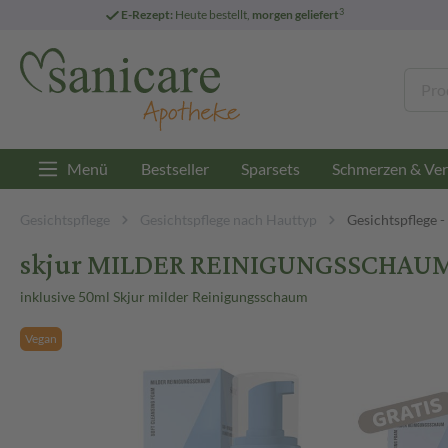
3
E-Rezept:
Heute bestellt,
morgen geliefert
Menü
Bestseller
Sparsets
Schmerzen & Ver
Gesichtspflege
Gesichtspflege nach Hauttyp
Gesichtspflege 
skjur MILDER REINIGUNGSSCHAUM
inklusive 50ml Skjur milder Reinigungsschaum
Vegan