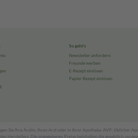
e
So geht's
nto
Newsletter anfordern
Freunde werben
gen
E-Rezept einlösen
Papier Rezept einlösen
g
gen Sie Ihre Ärztin, Ihren Arzt oder in Ihrer Apotheke. AVP: Üblicher A
s Herstellers. Die angegebenen Preise beinhalten die gesetzlich vorgesc