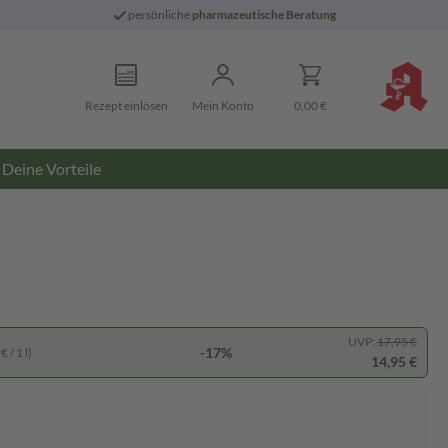
persönliche
pharmazeutische Beratung
Rezept einlösen
Mein Konto
0,00 €
Deine Vorteile
UVP:
17,95 €
-17%
 / 1 l)
14,95 €