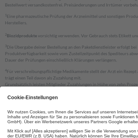
Bestell­wert versand­kosten­frei. Preisänderungen und Irrtümer vorbeh
1
Eine pharmazeutische Prüfung der Arzneimittel und sonstigen Pro
Herstellers.
2
Biozidprodukte
vorsichtig verwenden. Vor Gebrauch stets Etikett u
3
Die Übergabe deiner Bestellung an den Paketdienstleister erfolgt bei
Produktverfügbarkeit sowie vom Zustellzeitpunkt des Spediteurs abwe
Dauer der Prüfungen einschließlich Klärungen verlängern.
4
Für verschreibungspflichtige Medikamente stellt der Arzt ein Rezept 
trägt einen Teil davon als Zuzahlung mit.
Grundsätzlich leisten Mitglieder Zuzahlungen in Höhe von zehn Proz
zu entrichten.
Diese Regeln gelten grundsätzlich auch für Online-Apotheken.
Bei Heilmitteln und häuslicher Krankenpflege beträgt die Zuzahlung 
Um das Engagement der Versicherten für ihre eigene Gesundheit zu stä
• Kindern und Jugendlichen bis zum vollendeten 18. Lebensjahr mit
• Untersuchungen zur Vorsorge und Früherkennung, die von der GKV
• empfohlenen Schutzimpfungen
• Harn- und Blutteststreifen