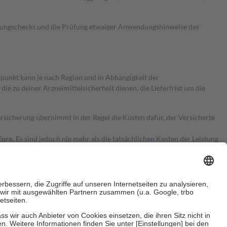
kungschecks und die Prüfung etwaiger Anwendungshinweise des
itpunkt kann je nach Region und in Abhängigkeit der
 zu deiner Arzneimittelsicherheit dienen, die Lieferfrist um die
ersicherung übernimmt in der Regel die Kosten dafür, der Versicherte
Euro.
Es sind jedoch nie mehr als die tatsächlichen Kosten der Leistung
e Zuzahlungen
an bei: