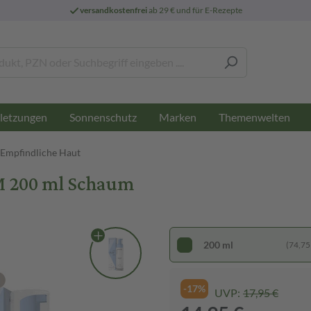
versandkostenfrei
ab 29 € und für E-Rezepte
letzungen
Sonnenschutz
Marken
Themenwelten
- Empfindliche Haut
 200 ml Schaum
200 ml
(74,75 €
-17%
UVP:
17,95 €