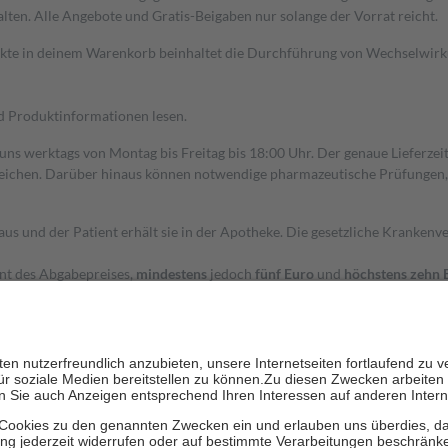
alten. Alle Angebote und Gratis-Beigaben nur solange der Vorrat reicht.
dukte in deinem Warenkorb beinhaltet die Durchführung von Wechselwir
nd Produktinformationen lesen.
 uns werktags von Montag bis Freitag bis 18:00 Uhr. Der genaue Lieferze
ichen. Darüber hinaus können notwendige pharmazeutische Prüfungen, die
aus und der Patient erhält sie in der Apotheke. Die gesetzliche Krankenv
ent des Abgabepreises,
mindestens
jedoch
fünf Euro
und
höchstens zehn 
zehn Prozent der Kosten sowie zehn Euro je Verordnung.
rken und die besondere Stellung der Familie zu unterstützen, fallen
kein
 Ausnahme der Fahrkosten
 getragen werden