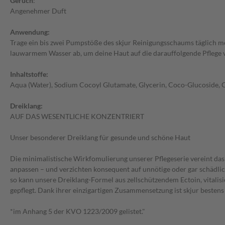
Geruch
:
Angenehmer Duft
Anwendung:
Trage ein bis zwei Pumpstöße des skjur Reinigungsschaums täglich mo
lauwarmem Wasser ab, um deine Haut auf die darauffolgende Pflege 
Inhaltstoffe:
Aqua (Water), Sodium Cocoyl Glutamate, Glycerin, Coco-Glucoside, C
Dreiklang:
AUF DAS WESENTLICHE KONZENTRIERT
Unser besonderer Dreiklang für gesunde und schöne Haut
Die minimalistische Wirkfomulierung unserer Pflegeserie vereint das
anpassen – und verzichten konsequent auf unnötige oder gar schädlic
so kann unsere Dreiklang-Formel aus zellschützendem Ectoin, vitali
gepflegt. Dank ihrer einzigartigen Zusammensetzung ist skjur bestens
*im Anhang 5 der KVO 1223/2009 gelistet."