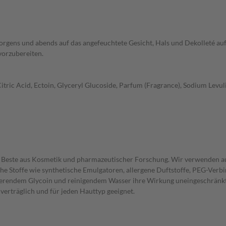
rgens und abends auf das angefeuchtete Gesicht, Hals und Dekolleté auf 
vorzubereiten.
itric Acid, Ectoin, Glyceryl Glucoside, Parfum (Fragrance), Sodium Levu
 Beste aus Kosmetik und pharmazeutischer Forschung. Wir verwenden auss
he Stoffe wie synthetische Emulgatoren, allergene Duftstoffe, PEG-Verb
sierendem Glycoin und reinigendem Wasser ihre Wirkung uneingeschränkt e
 verträglich und für jeden Hauttyp geeignet.