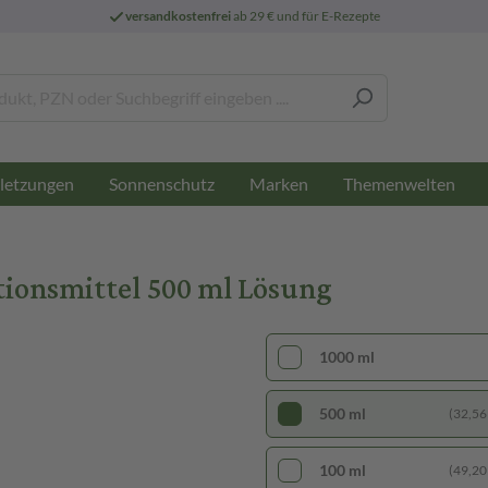
versandkostenfrei
ab 29 € und für E-Rezepte
letzungen
Sonnenschutz
Marken
Themenwelten
ionsmittel 500 ml Lösung
1000 ml
500 ml
(32,56 €
100 ml
(49,20 €