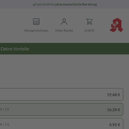
persönliche
pharmazeutische Beratung
Rezept einlösen
Mein Konto
0,00 €
Deine Vorteile
19,68 €
16,28 €
 / 1 l)
4,92 €
 / 1 l)