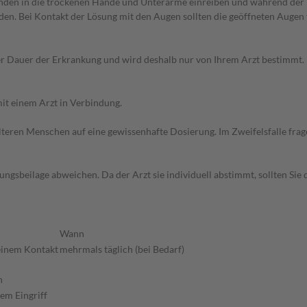
den in die trockenen Hände und Unterarme einreiben und während der E
n. Bei Kontakt der Lösung mit den Augen sollten die geöffneten Augen
r Dauer der Erkrankung und wird deshalb nur von Ihrem Arzt bestimmt.
it einem Arzt in Verbindung.
d älteren Menschen auf eine gewissenhafte Dosierung. Im Zweifelsfalle f
gsbeilage abweichen. Da der Arzt sie individuell abstimmt, sollten Si
Wann
einem Kontakt
mehrmals täglich (bei Bedarf)
n
em Eingriff