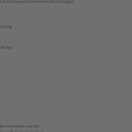
ach Rücksprache mit einem Arzt erfolgen
450 mg
+
+
180 mg
+
+
+
+
+
+
+
ate verwendet werden!