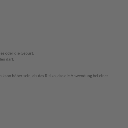
es oder die Geburt.
den darf.
 kann höher sein, als das Risiko, das die Anwendung bei einer