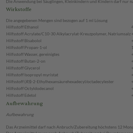
Die Anwendung bei Säuglingen, Kleinkindern und Kindern darf nur n
Wirkstoffe
Die angegebenen Mengen sind bezogen auf 1 ml Lösung
Hilfsstoff
Ethanol
Hilfsstoff
Acrylate/C10-30 Alkylacrylat-Kreuzpolymer, Natriumsalz
Hilfsstoff
Bisabolol
Hilfsstoff
Propan-1-ol
Hilfsstoff
Wasser, gereinigtes
Hilfsstoff
Butan-2-on
Hilfsstoff
Glycerol
Hilfsstoff
Isopropyl myristat
Hilfsstoff
(
RS
)-2-Ethylhexansäurehexadecyl/octadecylester
Hilfsstoff
Octyldodecanol
Hilfsstoff
Edetol
Aufbewahrung
Aufbewahrung
Das Arzneimittel darf nach Anbruch/Zubereitung höchstens 12 Mon