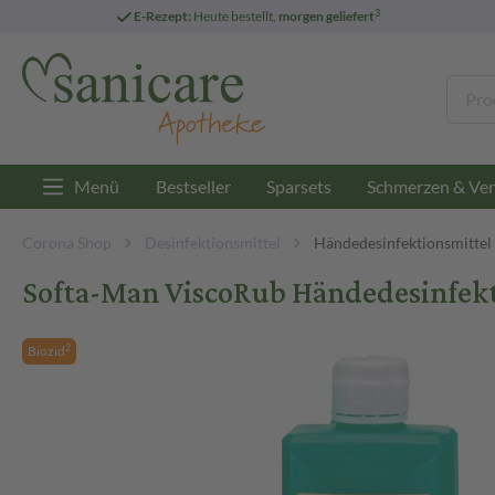
3
E-Rezept:
Heute bestellt,
morgen geliefert
Menü
Bestseller
Sparsets
Schmerzen & Ver
Corona Shop
Desinfektionsmittel
Händedesinfektionsmittel
Softa-Man ViscoRub Händedesinfekt
2
Biozid