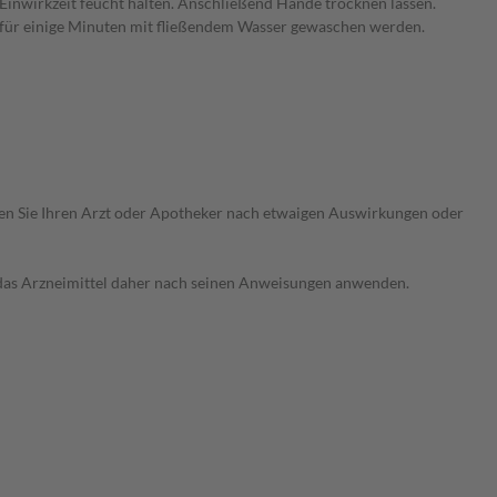
inwirkzeit feucht halten. Anschließend Hände trocknen lassen.
 für einige Minuten mit fließendem Wasser gewaschen werden.
ragen Sie Ihren Arzt oder Apotheker nach etwaigen Auswirkungen oder
e das Arzneimittel daher nach seinen Anweisungen anwenden.