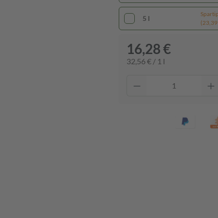
Sparti
5 l
(23,39 
16,28 €
32,56 € / 1 l