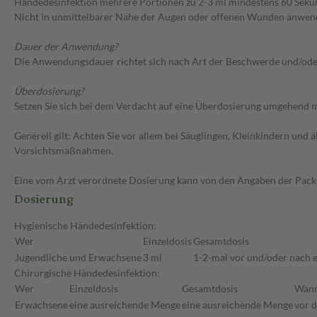
Händedesinfektion mehrere Portionen zu 2-3 ml mindestens 60 Sekun
Nicht in unmittelbarer Nähe der Augen oder offenen Wunden anwende
Dauer der Anwendung?
Die Anwendungsdauer richtet sich nach Art der Beschwerde und/ode
Überdosierung?
Setzen Sie sich bei dem Verdacht auf eine Überdosierung umgehend m
Generell gilt: Achten Sie vor allem bei Säuglingen, Kleinkindern un
Vorsichtsmaßnahmen.
Eine vom Arzt verordnete Dosierung kann von den Angaben der Packun
Dosierung
Hygienische Händedesinfektion:
Wer
Einzeldosis
Gesamtdosis
Jugendliche und Erwachsene
3 ml
1-2-mal vor und/oder nach 
Chirurgische Händedesinfektion:
Wer
Einzeldosis
Gesamtdosis
Wan
Erwachsene
eine ausreichende Menge
eine ausreichende Menge
vor d