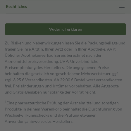
Rechtliches
Widerruf erklären
Zu Risiken und Nebenwirkungen lesen Sie die Packungsbeilage und
fragen Sie Ihre Ärztin, Ihren Arzt oder in Ihrer Apotheke. AVP:
Üblicher Apothekenverkaufspreis berechnet nach der
Arzneimittelpreisverordnung. UVP: Unverbindliche
Preisempfehlung des Herstellers. Die angegebenen Preise
beinhalten die gesetzlich vorgeschriebene Mehrwertsteuer, ggf.
zzgl. 3,95 € Versandkosten. Ab 29,00 € Bestell­wert versand­kosten­
frei. Preisänderungen und Irrtümer vorbehalten. Alle Angebote
und Gratis-Beigaben nur solange der Vorrat reicht.
1
Eine pharmazeutische Prüfung der Arzneimittel und sonstigen
Produkte in deinem Warenkorb beinhaltet die Durchführung von
Wechselwirkungschecks und die Prüfung etwaiger
Anwendungshinweise des Herstellers.