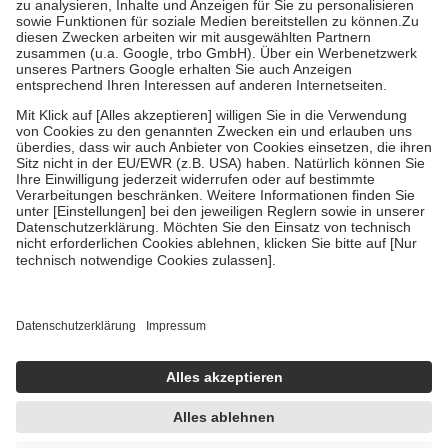
Bei Heilmitteln und häuslicher Krankenpflege beträgt die
Zuzahlung zehn Prozent der Kosten sowie zehn Euro je
Verordnung.
Um das Engagement der Versicherten für ihre eigene Gesundheit zu
stärken und die besondere Stellung der Familie zu unterstützen,
fallen
keine Zuzahlungen
an bei:
• Kindern und Jugendlichen bis zum vollendeten 18. Lebensjahr
mit Ausnahme der Fahrkosten
• Untersuchungen zur Vorsorge und Früherkennung, die von der
GKV getragen werden
• empfohlenen Schutzimpfungen
• Harn- und Blutteststreifen
Wir nutzen Trusted Shops als unabhängigen Dienstleister für die
Einholung von Bewertungen. Trusted Shops hat Maßnahmen
getroffen, um sicherzustellen, dass es sich um echte Bewertungen
handelt. Mehr Informationen findest du hier:
https://help.etrusted.com/hc/de/articles/4419944605341
Einige Bilder und Inhalte wurden unter Zuhilfenahme künstlicher
Intelligenz erstellt.