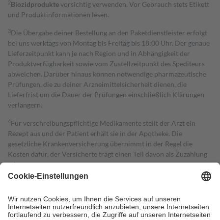
2
Biozidprodukte
vorsichtig verwenden. Vor Gebrauch stets Etikett
und Produktinformationen lesen.
3
Die Übergabe deiner Bestellung an den Paketdienstleister erfolgt
bei uns werktags von Montag bis Freitag bis 18:00 Uhr. Der genaue
Lieferzeitpunkt kann je nach Region und in Abhängigkeit der
Produktverfügbarkeit sowie vom Zustellzeitpunkt des Spediteurs
abweichen. Darüber hinaus können notwendige pharmazeutische
Prüfungen, die zu deiner Arzneimittelsicherheit dienen, die
Lieferfrist um die Dauer der Prüfungen einschließlich Klärungen
verlängern.
4
Für verschreibungspflichtige Medikamente stellt der Arzt ein
Rezept aus und der Patient erhält sie in der Apotheke. Die
gesetzliche Krankenversicherung übernimmt in der Regel die
Kosten dafür, der Versicherte trägt einen Teil davon als Zuzahlung
mit.
Grundsätzlich leisten Mitglieder Zuzahlungen in Höhe von zehn
Prozent des Abgabepreises,
mindestens
jedoch
fünf Euro
und
höchstens zehn Euro.
Es sind jedoch nie mehr als die tatsächlichen
Kosten der Leistung zu entrichten.
Diese Regeln gelten grundsätzlich auch für Online-Apotheken.