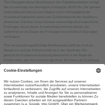
3
Die Übergabe deiner Bestellung an den Paketdienstleister erfolgt
bei uns werktags von Montag bis Freitag bis 18:00 Uhr. Der genaue
Lieferzeitpunkt kann je nach Region und in Abhängigkeit der
Produktverfügbarkeit sowie vom Zustellzeitpunkt des Spediteurs
abweichen. Darüber hinaus können notwendige pharmazeutische
Prüfungen, die zu deiner Arzneimittelsicherheit dienen, die
Lieferfrist um die Dauer der Prüfungen einschließlich Klärungen
verlängern.
4
Für verschreibungspflichtige Medikamente stellt der Arzt ein
Rezept aus und der Patient erhält sie in der Apotheke. Die
gesetzliche Krankenversicherung übernimmt in der Regel die
Kosten dafür, der Versicherte trägt einen Teil davon als Zuzahlung
mit.
Grundsätzlich leisten Mitglieder Zuzahlungen in Höhe von zehn
Prozent des Abgabepreises,
mindestens
jedoch
fünf Euro
und
höchstens zehn Euro.
Es sind jedoch nie mehr als die tatsächlichen
Kosten der Leistung zu entrichten.
Diese Regeln gelten grundsätzlich auch für Online-Apotheken.
Bei Heilmitteln und häuslicher Krankenpflege beträgt die
Zuzahlung zehn Prozent der Kosten sowie zehn Euro je
Verordnung.