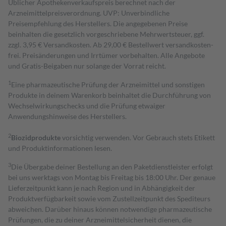
Üblicher Apothekenverkaufspreis berechnet nach der
Arzneimittelpreisverordnung. UVP: Unverbindliche
Preisempfehlung des Herstellers. Die angegebenen Preise
beinhalten die gesetzlich vorgeschriebene Mehrwertsteuer, ggf.
zzgl. 3,95 € Versandkosten. Ab 29,00 € Bestell­wert versand­kosten­
frei. Preisänderungen und Irrtümer vorbehalten. Alle Angebote
und Gratis-Beigaben nur solange der Vorrat reicht.
1
Eine pharmazeutische Prüfung der Arzneimittel und sonstigen
Produkte in deinem Warenkorb beinhaltet die Durchführung von
Wechselwirkungschecks und die Prüfung etwaiger
Anwendungshinweise des Herstellers.
2
Biozidprodukte
vorsichtig verwenden. Vor Gebrauch stets Etikett
und Produktinformationen lesen.
3
Die Übergabe deiner Bestellung an den Paketdienstleister erfolgt
bei uns werktags von Montag bis Freitag bis 18:00 Uhr. Der genaue
Lieferzeitpunkt kann je nach Region und in Abhängigkeit der
Produktverfügbarkeit sowie vom Zustellzeitpunkt des Spediteurs
abweichen. Darüber hinaus können notwendige pharmazeutische
Prüfungen, die zu deiner Arzneimittelsicherheit dienen, die