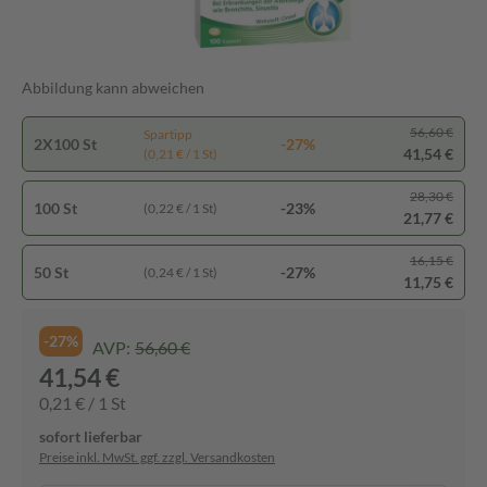
Abbildung kann abweichen
56,60 €
Spartipp
2X100 St
-27%
41,54 €
(0,21 € / 1 St)
28,30 €
100 St
-23%
(0,22 € / 1 St)
21,77 €
16,15 €
50 St
-27%
(0,24 € / 1 St)
11,75 €
-27%
AVP:
56,60 €
41,54 €
0,21 € / 1 St
sofort lieferbar
Preise inkl. MwSt. ggf. zzgl. Versandkosten