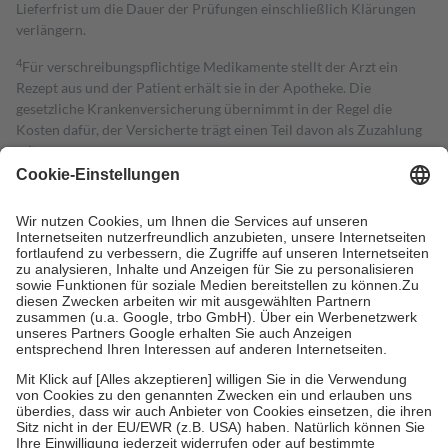
Lieferfrist um die Dauer der Prüfungen einschließlich Klärungen
verlängern.
4
Für verschreibungspflichtige Medikamente stellt der Arzt ein
Rezept aus und der Patient erhält sie in der Apotheke. Die
gesetzliche Krankenversicherung übernimmt in der Regel die
Kosten dafür, der Versicherte trägt einen Teil davon als Zuzahlung
mit.
Grundsätzlich leisten Mitglieder Zuzahlungen in Höhe von zehn
Prozent des Abgabepreises,
mindestens
jedoch
fünf Euro
und
höchstens zehn Euro.
Es sind jedoch nie mehr als die tatsächlichen
Kosten der Leistung zu entrichten.
Diese Regeln gelten grundsätzlich auch für Online-Apotheken.
Bei Heilmitteln und häuslicher Krankenpflege beträgt die
Zuzahlung zehn Prozent der Kosten sowie zehn Euro je
Verordnung.
Um das Engagement der Versicherten für ihre eigene Gesundheit zu
stärken und die besondere Stellung der Familie zu unterstützen,
fallen
keine Zuzahlungen
an bei:
• Kindern und Jugendlichen bis zum vollendeten 18. Lebensjahr
mit Ausnahme der Fahrkosten
• Untersuchungen zur Vorsorge und Früherkennung, die von der