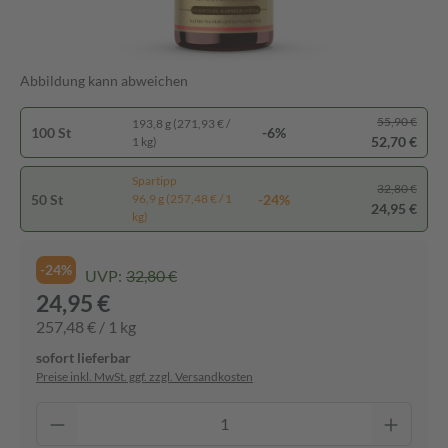
Abbildung kann abweichen
55,90 €
193,8 g (271,93 € /
100 St
-6%
52,70 €
1 kg)
Spartipp
32,80 €
50 St
-24%
96,9 g (257,48 € / 1
24,95 €
kg)
-24%
UVP:
32,80 €
24,95 €
257,48 € / 1 kg
sofort lieferbar
Preise inkl. MwSt. ggf. zzgl. Versandkosten