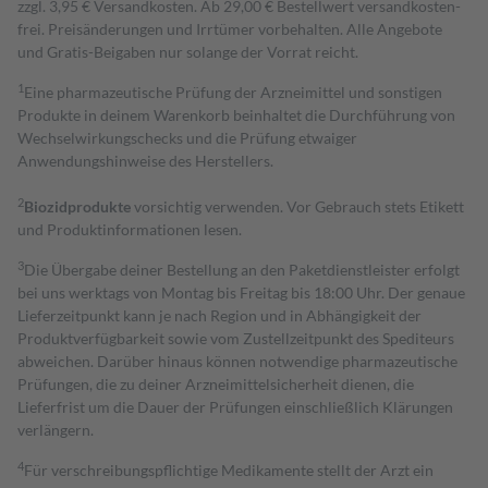
zzgl. 3,95 € Versandkosten. Ab 29,00 € Bestell­wert versand­kosten­
frei. Preisänderungen und Irrtümer vorbehalten. Alle Angebote
und Gratis-Beigaben nur solange der Vorrat reicht.
1
Eine pharmazeutische Prüfung der Arzneimittel und sonstigen
Produkte in deinem Warenkorb beinhaltet die Durchführung von
Wechselwirkungschecks und die Prüfung etwaiger
Anwendungshinweise des Herstellers.
2
Biozidprodukte
vorsichtig verwenden. Vor Gebrauch stets Etikett
und Produktinformationen lesen.
3
Die Übergabe deiner Bestellung an den Paketdienstleister erfolgt
bei uns werktags von Montag bis Freitag bis 18:00 Uhr. Der genaue
Lieferzeitpunkt kann je nach Region und in Abhängigkeit der
Produktverfügbarkeit sowie vom Zustellzeitpunkt des Spediteurs
abweichen. Darüber hinaus können notwendige pharmazeutische
Prüfungen, die zu deiner Arzneimittelsicherheit dienen, die
Lieferfrist um die Dauer der Prüfungen einschließlich Klärungen
verlängern.
4
Für verschreibungspflichtige Medikamente stellt der Arzt ein