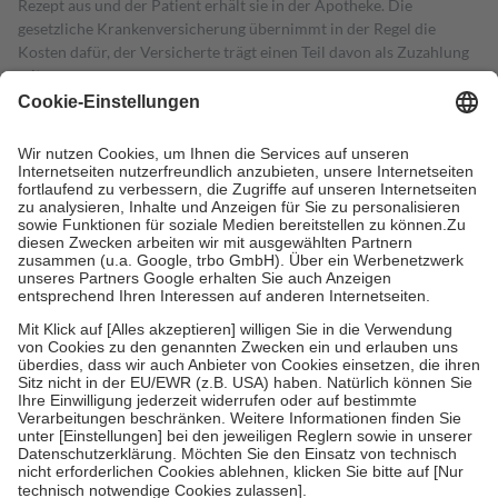
Rezept aus und der Patient erhält sie in der Apotheke. Die
gesetzliche Krankenversicherung übernimmt in der Regel die
Kosten dafür, der Versicherte trägt einen Teil davon als Zuzahlung
mit.
Grundsätzlich leisten Mitglieder Zuzahlungen in Höhe von zehn
Prozent des Abgabepreises,
mindestens
jedoch
fünf Euro
und
höchstens zehn Euro.
Es sind jedoch nie mehr als die tatsächlichen
Kosten der Leistung zu entrichten.
Diese Regeln gelten grundsätzlich auch für Online-Apotheken.
Bei Heilmitteln und häuslicher Krankenpflege beträgt die
Zuzahlung zehn Prozent der Kosten sowie zehn Euro je
Verordnung.
Um das Engagement der Versicherten für ihre eigene Gesundheit zu
stärken und die besondere Stellung der Familie zu unterstützen,
fallen
keine Zuzahlungen
an bei:
• Kindern und Jugendlichen bis zum vollendeten 18. Lebensjahr
mit Ausnahme der Fahrkosten
• Untersuchungen zur Vorsorge und Früherkennung, die von der
GKV getragen werden
• empfohlenen Schutzimpfungen
• Harn- und Blutteststreifen