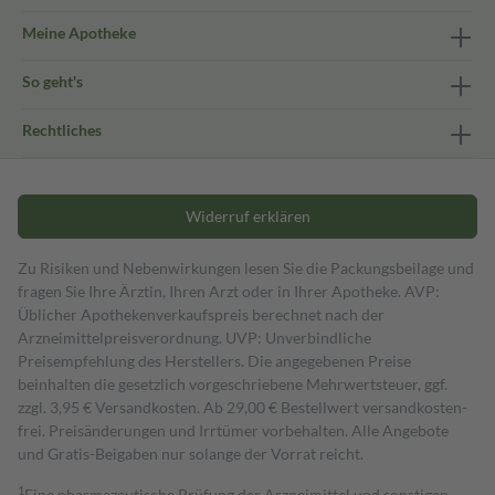
Meine Apotheke
So geht's
Rechtliches
Widerruf erklären
Zu Risiken und Nebenwirkungen lesen Sie die Packungsbeilage und
fragen Sie Ihre Ärztin, Ihren Arzt oder in Ihrer Apotheke. AVP:
Üblicher Apothekenverkaufspreis berechnet nach der
Arzneimittelpreisverordnung. UVP: Unverbindliche
Preisempfehlung des Herstellers. Die angegebenen Preise
beinhalten die gesetzlich vorgeschriebene Mehrwertsteuer, ggf.
zzgl. 3,95 € Versandkosten. Ab 29,00 € Bestell­wert versand­kosten­
frei. Preisänderungen und Irrtümer vorbehalten. Alle Angebote
und Gratis-Beigaben nur solange der Vorrat reicht.
1
Eine pharmazeutische Prüfung der Arzneimittel und sonstigen