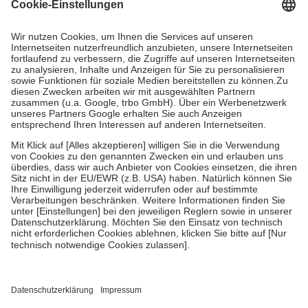
Grundsätzlich leisten Mitglieder Zuzahlungen in Höhe von zehn
Prozent des Abgabepreises,
mindestens
jedoch
fünf Euro
und
höchstens zehn Euro.
Es sind jedoch nie mehr als die tatsächlichen
Kosten der Leistung zu entrichten.
Diese Regeln gelten grundsätzlich auch für Online-Apotheken.
Bei Heilmitteln und häuslicher Krankenpflege beträgt die
Zuzahlung zehn Prozent der Kosten sowie zehn Euro je
Verordnung.
Um das Engagement der Versicherten für ihre eigene Gesundheit zu
stärken und die besondere Stellung der Familie zu unterstützen,
fallen
keine Zuzahlungen
an bei:
• Kindern und Jugendlichen bis zum vollendeten 18. Lebensjahr
mit Ausnahme der Fahrkosten
• Untersuchungen zur Vorsorge und Früherkennung, die von der
GKV getragen werden
• empfohlenen Schutzimpfungen
• Harn- und Blutteststreifen
Wir nutzen Trusted Shops als unabhängigen Dienstleister für die
Einholung von Bewertungen. Trusted Shops hat Maßnahmen
getroffen, um sicherzustellen, dass es sich um echte Bewertungen
handelt. Mehr Informationen findest du hier: