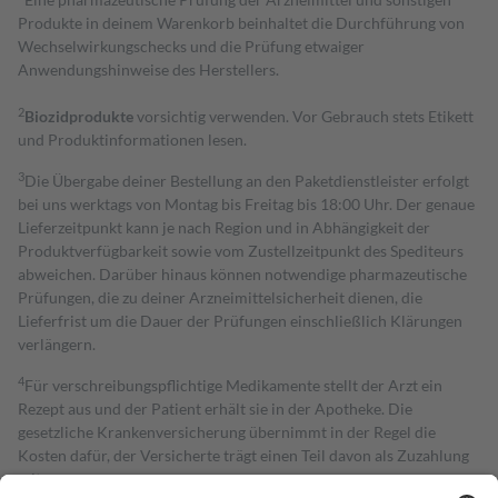
Produkte in deinem Warenkorb beinhaltet die Durchführung von
Wechselwirkungschecks und die Prüfung etwaiger
Anwendungshinweise des Herstellers.
2
Biozidprodukte
vorsichtig verwenden. Vor Gebrauch stets Etikett
und Produktinformationen lesen.
3
Die Übergabe deiner Bestellung an den Paketdienstleister erfolgt
bei uns werktags von Montag bis Freitag bis 18:00 Uhr. Der genaue
Lieferzeitpunkt kann je nach Region und in Abhängigkeit der
Produktverfügbarkeit sowie vom Zustellzeitpunkt des Spediteurs
abweichen. Darüber hinaus können notwendige pharmazeutische
Prüfungen, die zu deiner Arzneimittelsicherheit dienen, die
Lieferfrist um die Dauer der Prüfungen einschließlich Klärungen
verlängern.
4
Für verschreibungspflichtige Medikamente stellt der Arzt ein
Rezept aus und der Patient erhält sie in der Apotheke. Die
gesetzliche Krankenversicherung übernimmt in der Regel die
Kosten dafür, der Versicherte trägt einen Teil davon als Zuzahlung
mit.