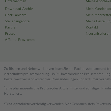
Unternehmen
Meine Apothek
Download-Archiv
Mein Kundenko
Über Sanicare
Mein Merkzettel
Stellenangebote
Meine Bestellun
Partner
Kontakt
Presse
Neuregistrierun
Affiliate Programm
Zu Risiken und Nebenwirkungen lesen Sie die Packungsbeilage und fra
Arzneimittelpreisverordnung. UVP: Unverbindliche Preisempfehlung de
Bestell­wert versand­kosten­frei. Preisänderungen und Irrtümer vorbeh
1
Eine pharmazeutische Prüfung der Arzneimittel und sonstigen Pro
Herstellers.
2
Biozidprodukte
vorsichtig verwenden. Vor Gebrauch stets Etikett u