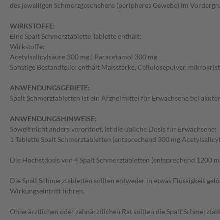
des jeweiligen Schmerzgeschehens (peripheres Gewebe) im Vordergrun
WIRKSTOFFE:
Eine Spalt Schmerztablette Tablette enthält:
Wirkstoffe:
Acetylsalicylsäure 300 mg | Paracetamol 300 mg
Sonstige Bestandteile: enthält Maisstärke, Cellulosepulver, mikrokris
ANWENDUNGSGEBIETE:
Spalt Schmerztabletten ist ein Arzneimittel für Erwachsene bei akute
ANWENDUNGSHINWEISE:
Soweit nicht anders verordnet, ist die übliche Dosis für Erwachsene:
1 Tablette Spalt Schmerztabletten (entsprechend 300 mg Acetylsalicyl
Die Höchstdosis von 4 Spalt Schmerztabletten (entsprechend 1200 mg 
Die Spalt Schmerztabletten sollten entweder in etwas Flüssigkeit ge
Wirkungseintritt führen.
Ohne ärztlichen oder zahnärztlichen Rat sollten die Spalt Schmerzta