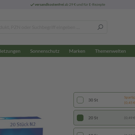
versandkostenfrei
ab 29 € und für E-Rezepte
letzungen
Sonnenschutz
Marken
Themenwelten
Sparti
30 St
(0,45 € 
20 St
(0,49 € 