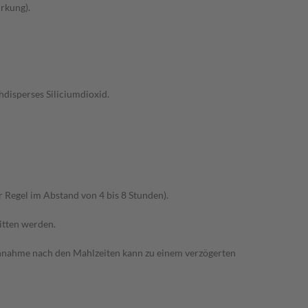
rkung).
hdisperses Siliciumdioxid.
r Regel im Abstand von 4 bis 8 Stunden).
itten werden.
Einnahme nach den Mahlzeiten kann zu einem verzögerten