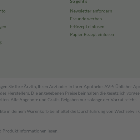
e
So geht's
nto
Newsletter anfordern
Freunde werben
gen
E-Rezept einlösen
Papier Rezept einlösen
g
gen Sie Ihre Ärztin, Ihren Arzt oder in Ihrer Apotheke. AVP: Üblicher A
s Herstellers. Die angegebenen Preise beinhalten die gesetzlich vorgesc
alten. Alle Angebote und Gratis-Beigaben nur solange der Vorrat reicht.
dukte in deinem Warenkorb beinhaltet die Durchführung von Wechselwir
nd Produktinformationen lesen.