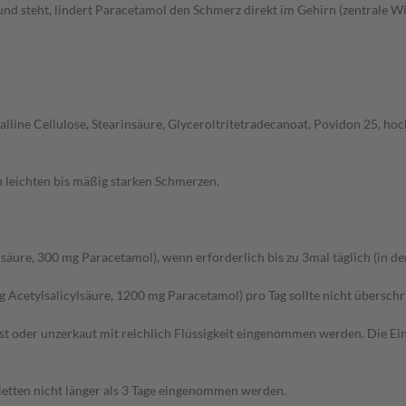
d steht, lindert Paracetamol den Schmerz direkt im Gehirn (zentrale Wi
talline Cellulose, Stearinsäure, Glyceroltritetradecanoat, Povidon 25, hoc
n leichten bis mäßig starken Schmerzen.
säure, 300 mg Paracetamol), wenn erforderlich bis zu 3mal täglich (in de
Acetylsalicylsäure, 1200 mg Paracetamol) pro Tag sollte nicht überschr
löst oder unzerkaut mit reichlich Flüssigkeit eingenommen werden. Die 
bletten nicht länger als 3 Tage eingenommen werden.