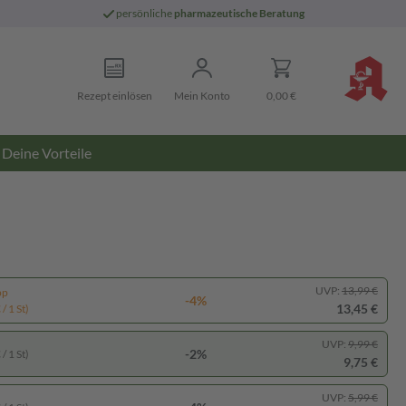
persönliche
pharmazeutische Beratung
Rezept einlösen
Mein Konto
0,00 €
Deine Vorteile
UVP:
13,99 €
pp
-4%
13,45 €
/ 1 St)
UVP:
9,99 €
-2%
/ 1 St)
9,75 €
UVP:
5,99 €