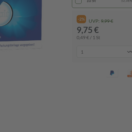
10 St
(0,58 € 
-2%
UVP:
9,99 €
9,75 €
0,49 € / 1 St