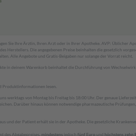
g
gen Sie Ihre Ärztin, Ihren Arzt oder in Ihrer Apotheke. AVP: Üblicher A
s Herstellers. Die angegebenen Preise beinhalten die gesetzlich vorgesc
alten. Alle Angebote und Gratis-Beigaben nur solange der Vorrat reicht.
dukte in deinem Warenkorb beinhaltet die Durchführung von Wechselwir
nd Produktinformationen lesen.
 uns werktags von Montag bis Freitag bis 18:00 Uhr. Der genaue Lieferze
ichen. Darüber hinaus können notwendige pharmazeutische Prüfungen, die
aus und der Patient erhält sie in der Apotheke. Die gesetzliche Krankenv
ent des Abgabepreises,
mindestens
jedoch
fünf Euro
und
höchstens zehn 