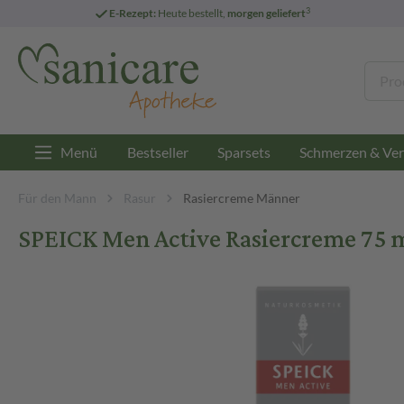
3
E-Rezept:
Heute bestellt,
morgen geliefert
Menü
Bestseller
Sparsets
Schmerzen & Ver
Für den Mann
Rasur
Rasiercreme Männer
SPEICK Men Active Rasiercreme 75 