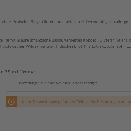
löle. Basische Pflege. Gluten- und laktosefrei. Dermatologisch allergolo
te Palmitinsäure (pflanzliche Basis), Verseiftes Kokosöl, Glyzerin (pflanz
rt biologischer Wildsammlung), Indisches Brot-Pilz-Extrakt, Schilfrohr-Ex
me 75 ml Creme
Bewertungen nur in der aktuellen Sprache anzeigen.
Keine Bewertungen gefunden. Teile deine Erfahrungen mit a