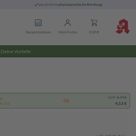
persönliche
pharmazeutische Beratung
Rezept einlösen
Mein Konto
0,00 €
Deine Vorteile
UVP:
4,79 €
pp
-5%
4,53 €
 / 1 l)