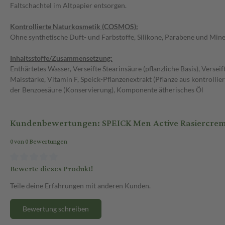
Faltschachtel im Altpapier entsorgen.
Kontrollierte Naturkosmetik (COSMOS):
Ohne synthetische Duft- und Farbstoffe, Silikone, Parabene und Minera
Inhaltsstoffe/Zusammensetzung:
Enthärtetes Wasser, Verseifte Stearinsäure (pflanzliche Basis), Verseif
Maisstärke, Vitamin F, Speick-Pflanzenextrakt (Pflanze aus kontrollie
der Benzoesäure (Konservierung), Komponente ätherisches Öl
Kundenbewertungen: SPEICK Men Active Rasiercre
0 von 0 Bewertungen
Bewerte dieses Produkt!
Teile deine Erfahrungen mit anderen Kunden.
Bewertung schreiben