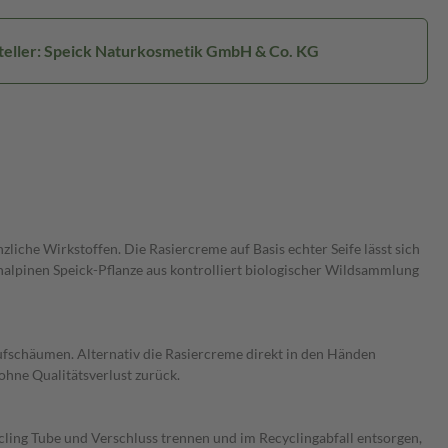
teller: Speick Naturkosmetik GmbH & Co. KG
iche Wirkstoffen. Die Rasiercreme auf Basis echter Seife lässt sich
chalpinen Speick-Pflanze aus kontrolliert biologischer Wildsammlung
ufschäumen. Alternativ die Rasiercreme direkt in den Händen
ohne Qualitätsverlust zurück.
cling Tube und Verschluss trennen und im Recyclingabfall entsorgen,