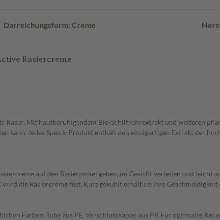
Darreichungsform: Creme
Hers
ctive Rasiercreme
 Rasur. Mit hautberuhigendem Bio-Schilfrohrextrakt und weiteren pflanzl
iten kann. Jedes Speick-Produkt enthält den einzigartigen Extrakt der ho
iercreme auf den Rasierpinsel geben, im Gesicht verteilen und leicht a
ird die Rasiercreme fest. Kurz gekühlt erhält sie ihre Geschmeidigkeit 
ndlichen Farben. Tube aus PE, Verschlusskappe aus PP. Für optimales Recy