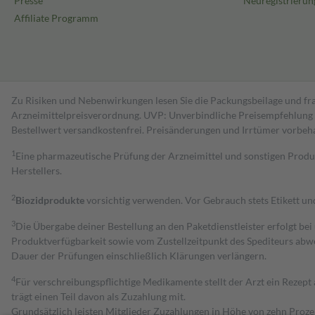
Presse
Neuregistrierun
Affiliate Programm
Zu Risiken und Nebenwirkungen lesen Sie die Packungsbeilage und fra
Arzneimittelpreisverordnung. UVP: Unverbindliche Preisempfehlung de
Bestell­wert versand­kosten­frei. Preisänderungen und Irrtümer vorbeh
1
Eine pharmazeutische Prüfung der Arzneimittel und sonstigen Pro
Herstellers.
2
Biozidprodukte
vorsichtig verwenden. Vor Gebrauch stets Etikett u
3
Die Übergabe deiner Bestellung an den Paketdienstleister erfolgt bei
Produktverfügbarkeit sowie vom Zustellzeitpunkt des Spediteurs abwe
Dauer der Prüfungen einschließlich Klärungen verlängern.
4
Für verschreibungspflichtige Medikamente stellt der Arzt ein Rezept 
trägt einen Teil davon als Zuzahlung mit.
Grundsätzlich leisten Mitglieder Zuzahlungen in Höhe von zehn Proz