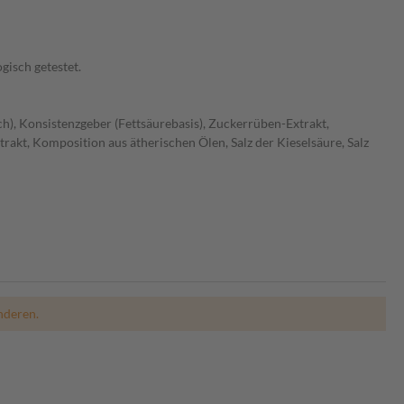
gisch getestet.
lich), Konsistenzgeber (Fettsäurebasis), Zuckerrüben-Extrakt,
trakt, Komposition aus ätherischen Ölen, Salz der Kieselsäure, Salz
nderen.