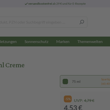
versandkostenfrei
ab 29 € und für E-Rezepte
letzungen
Sonnenschutz
Marken
Themenwelten
ml Creme
Sparti
75 ml
(60,40 €
-5%
UVP:
4,79 €
4,53 €