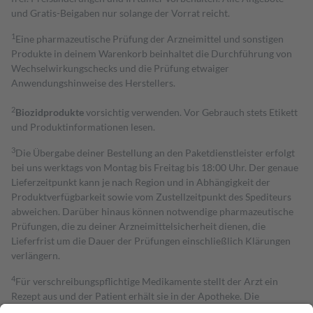
und Gratis-Beigaben nur solange der Vorrat reicht.
1
Eine pharmazeutische Prüfung der Arzneimittel und sonstigen
Produkte in deinem Warenkorb beinhaltet die Durchführung von
Wechselwirkungschecks und die Prüfung etwaiger
Anwendungshinweise des Herstellers.
2
Biozidprodukte
vorsichtig verwenden. Vor Gebrauch stets Etikett
und Produktinformationen lesen.
3
Die Übergabe deiner Bestellung an den Paketdienstleister erfolgt
bei uns werktags von Montag bis Freitag bis 18:00 Uhr. Der genaue
Lieferzeitpunkt kann je nach Region und in Abhängigkeit der
Produktverfügbarkeit sowie vom Zustellzeitpunkt des Spediteurs
abweichen. Darüber hinaus können notwendige pharmazeutische
Prüfungen, die zu deiner Arzneimittelsicherheit dienen, die
Lieferfrist um die Dauer der Prüfungen einschließlich Klärungen
verlängern.
4
Für verschreibungspflichtige Medikamente stellt der Arzt ein
Rezept aus und der Patient erhält sie in der Apotheke. Die
gesetzliche Krankenversicherung übernimmt in der Regel die