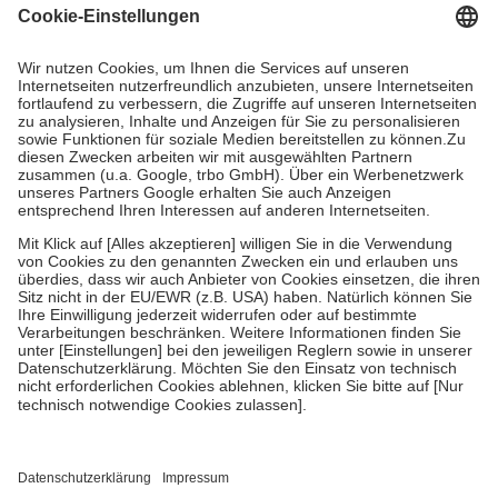
Kosten dafür, der Versicherte trägt einen Teil davon als Zuzahlung
mit.
Grundsätzlich leisten Mitglieder Zuzahlungen in Höhe von zehn
Prozent des Abgabepreises,
mindestens
jedoch
fünf Euro
und
höchstens zehn Euro.
Es sind jedoch nie mehr als die tatsächlichen
Kosten der Leistung zu entrichten.
Diese Regeln gelten grundsätzlich auch für Online-Apotheken.
Bei Heilmitteln und häuslicher Krankenpflege beträgt die
Zuzahlung zehn Prozent der Kosten sowie zehn Euro je
Verordnung.
Um das Engagement der Versicherten für ihre eigene Gesundheit zu
stärken und die besondere Stellung der Familie zu unterstützen,
fallen
keine Zuzahlungen
an bei:
• Kindern und Jugendlichen bis zum vollendeten 18. Lebensjahr
mit Ausnahme der Fahrkosten
• Untersuchungen zur Vorsorge und Früherkennung, die von der
GKV getragen werden
• empfohlenen Schutzimpfungen
• Harn- und Blutteststreifen
Wir nutzen Trusted Shops als unabhängigen Dienstleister für die