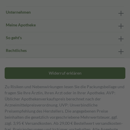
Unternehmen
Meine Apotheke
So geht's
Rechtliches
Widerruf erklären
Zu Risiken und Nebenwirkungen lesen Sie die Packungsbeilage und
fragen Sie Ihre Ärztin, Ihren Arzt oder in Ihrer Apotheke. AVP:
Üblicher Apothekenverkaufspreis berechnet nach der
Arzneimittelpreisverordnung. UVP: Unverbindliche
Preisempfehlung des Herstellers. Die angegebenen Preise
beinhalten die gesetzlich vorgeschriebene Mehrwertsteuer, ggf.
zzgl. 3,95 € Versandkosten. Ab 29,00 € Bestell­wert versand­kosten­
frei. Preisänderungen und Irrtümer vorbehalten. Alle Angebote