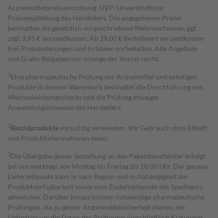
Arzneimittelpreisverordnung. UVP: Unverbindliche
Preisempfehlung des Herstellers. Die angegebenen Preise
beinhalten die gesetzlich vorgeschriebene Mehrwertsteuer, ggf.
zzgl. 3,95 € Versandkosten. Ab 29,00 € Bestell­wert versand­kosten­
frei. Preisänderungen und Irrtümer vorbehalten. Alle Angebote
und Gratis-Beigaben nur solange der Vorrat reicht.
1
Eine pharmazeutische Prüfung der Arzneimittel und sonstigen
Produkte in deinem Warenkorb beinhaltet die Durchführung von
Wechselwirkungschecks und die Prüfung etwaiger
Anwendungshinweise des Herstellers.
2
Biozidprodukte
vorsichtig verwenden. Vor Gebrauch stets Etikett
und Produktinformationen lesen.
3
Die Übergabe deiner Bestellung an den Paketdienstleister erfolgt
bei uns werktags von Montag bis Freitag bis 18:00 Uhr. Der genaue
Lieferzeitpunkt kann je nach Region und in Abhängigkeit der
Produktverfügbarkeit sowie vom Zustellzeitpunkt des Spediteurs
abweichen. Darüber hinaus können notwendige pharmazeutische
Prüfungen, die zu deiner Arzneimittelsicherheit dienen, die
Lieferfrist um die Dauer der Prüfungen einschließlich Klärungen