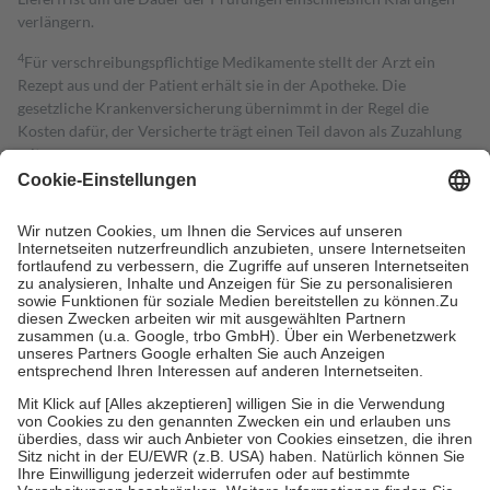
verlängern.
4
Für verschreibungspflichtige Medikamente stellt der Arzt ein
Rezept aus und der Patient erhält sie in der Apotheke. Die
gesetzliche Krankenversicherung übernimmt in der Regel die
Kosten dafür, der Versicherte trägt einen Teil davon als Zuzahlung
mit.
Grundsätzlich leisten Mitglieder Zuzahlungen in Höhe von zehn
Prozent des Abgabepreises,
mindestens
jedoch
fünf Euro
und
höchstens zehn Euro.
Es sind jedoch nie mehr als die tatsächlichen
Kosten der Leistung zu entrichten.
Diese Regeln gelten grundsätzlich auch für Online-Apotheken.
Bei Heilmitteln und häuslicher Krankenpflege beträgt die
Zuzahlung zehn Prozent der Kosten sowie zehn Euro je
Verordnung.
Um das Engagement der Versicherten für ihre eigene Gesundheit zu
stärken und die besondere Stellung der Familie zu unterstützen,
fallen
keine Zuzahlungen
an bei:
• Kindern und Jugendlichen bis zum vollendeten 18. Lebensjahr
mit Ausnahme der Fahrkosten
• Untersuchungen zur Vorsorge und Früherkennung, die von der