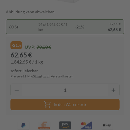
Abbildung kann abweichen
79,00 €
34 g (1.842,65 € / 1
60 St
-21%
62,65 €
kg)
-21%
UVP:
79,00 €
62,65 €
1.842,65 € / 1 kg
sofort lieferbar
Preise inkl. MwSt. ggf. zzgl. Versandkosten
In den Warenkorb