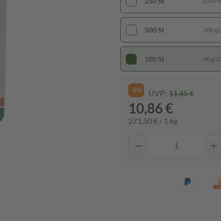
250 St
(0,09 € 
500 St
200 g (
100 St
40 g (2
-5%
UVP:
11,45 €
10,86 €
271,50 € / 1 kg