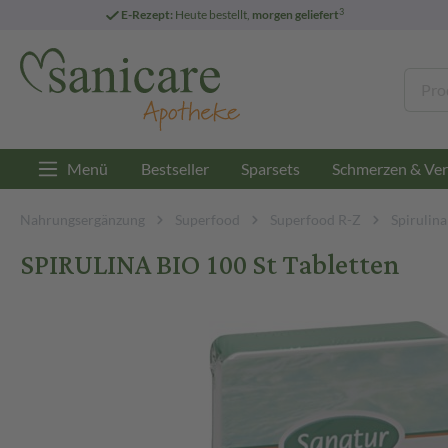
3
E-Rezept:
Heute bestellt,
morgen geliefert
Menü
Bestseller
Sparsets
Schmerzen & Ver
Nahrungsergänzung
Superfood
Superfood R-Z
Spirulina
SPIRULINA BIO 100 St Tabletten