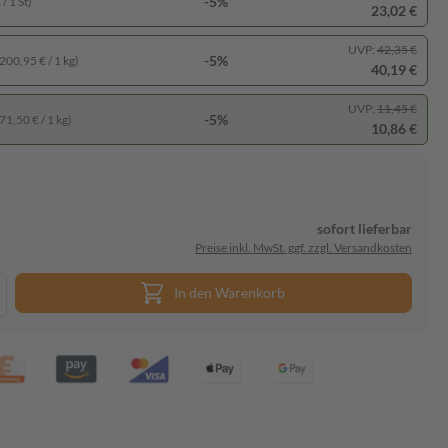
-5%
/ 1 St)
23,02 €
UVP:
42,35 €
-5%
200,95 € / 1 kg)
40,19 €
UVP:
11,45 €
-5%
71,50 € / 1 kg)
10,86 €
sofort lieferbar
Preise inkl. MwSt. ggf. zzgl. Versandkosten
In den Warenkorb