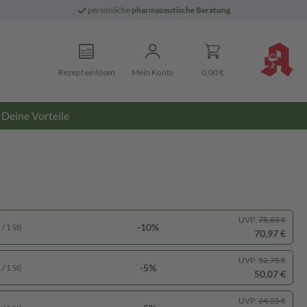
persönliche
pharmazeutische Beratung
Rezept einlösen
Mein Konto
0,00 €
Deine Vorteile
UVP:
78,85 €
-10%
/ 1 St)
70,97 €
UVP:
52,75 €
-5%
/ 1 St)
50,07 €
UVP:
24,25 €