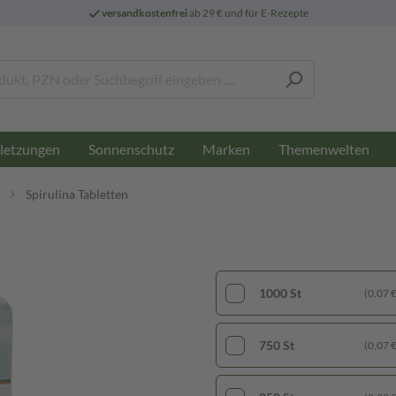
versandkostenfrei
ab 29 € und für E-Rezepte
letzungen
Sonnenschutz
Marken
Themenwelten
Spirulina Tabletten
1000 St
(0,07 € 
750 St
(0,07 € 