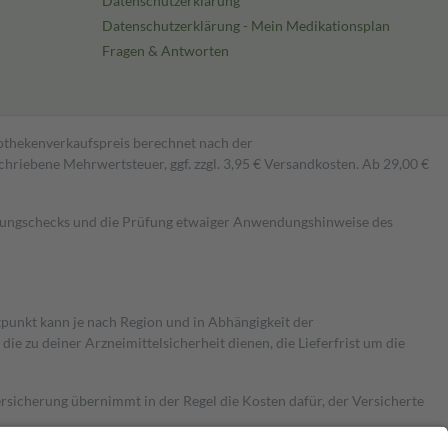
Datenschutzerklärung
Datenschutzerklärung - Mein Medikationsplan
Fragen & Antworten
pothekenverkaufspreis berechnet nach der
hriebene Mehrwertsteuer, ggf. zzgl. 3,95 € Versandkosten. Ab 29,00 €
kungschecks und die Prüfung etwaiger Anwendungshinweise des
itpunkt kann je nach Region und in Abhängigkeit der
 zu deiner Arzneimittelsicherheit dienen, die Lieferfrist um die
ersicherung übernimmt in der Regel die Kosten dafür, der Versicherte
Euro.
Es sind jedoch nie mehr als die tatsächlichen Kosten der Leistung