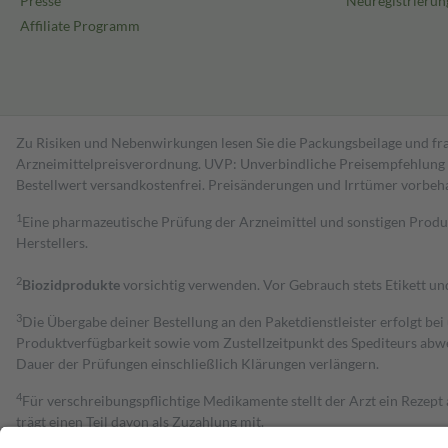
Presse
Neuregistrierun
Affiliate Programm
Zu Risiken und Nebenwirkungen lesen Sie die Packungsbeilage und fra
Arzneimittelpreisverordnung. UVP: Unverbindliche Preisempfehlung de
Bestell­wert versand­kosten­frei. Preisänderungen und Irrtümer vorbeh
1
Eine pharmazeutische Prüfung der Arzneimittel und sonstigen Pro
Herstellers.
2
Biozidprodukte
vorsichtig verwenden. Vor Gebrauch stets Etikett u
3
Die Übergabe deiner Bestellung an den Paketdienstleister erfolgt bei
Produktverfügbarkeit sowie vom Zustellzeitpunkt des Spediteurs abwe
Dauer der Prüfungen einschließlich Klärungen verlängern.
4
Für verschreibungspflichtige Medikamente stellt der Arzt ein Rezept 
trägt einen Teil davon als Zuzahlung mit.
Grundsätzlich leisten Mitglieder Zuzahlungen in Höhe von zehn Proz