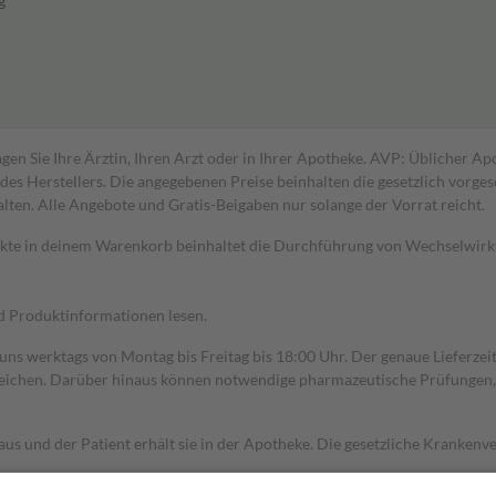
g
gen Sie Ihre Ärztin, Ihren Arzt oder in Ihrer Apotheke. AVP: Üblicher A
s Herstellers. Die angegebenen Preise beinhalten die gesetzlich vorgesc
alten. Alle Angebote und Gratis-Beigaben nur solange der Vorrat reicht.
dukte in deinem Warenkorb beinhaltet die Durchführung von Wechselwir
nd Produktinformationen lesen.
 uns werktags von Montag bis Freitag bis 18:00 Uhr. Der genaue Lieferze
ichen. Darüber hinaus können notwendige pharmazeutische Prüfungen, die
aus und der Patient erhält sie in der Apotheke. Die gesetzliche Krankenv
ent des Abgabepreises,
mindestens
jedoch
fünf Euro
und
höchstens zehn 