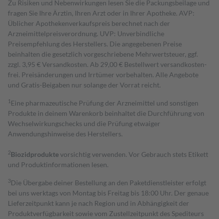
Zu Risiken und Nebenwirkungen lesen Sie die Packungsbeilage und
fragen Sie Ihre Ärztin, Ihren Arzt oder in Ihrer Apotheke. AVP:
Üblicher Apothekenverkaufspreis berechnet nach der
Arzneimittelpreisverordnung. UVP: Unverbindliche
Preisempfehlung des Herstellers. Die angegebenen Preise
beinhalten die gesetzlich vorgeschriebene Mehrwertsteuer, ggf.
zzgl. 3,95 € Versandkosten. Ab 29,00 € Bestell­wert versand­kosten­
frei. Preisänderungen und Irrtümer vorbehalten. Alle Angebote
und Gratis-Beigaben nur solange der Vorrat reicht.
1
Eine pharmazeutische Prüfung der Arzneimittel und sonstigen
Produkte in deinem Warenkorb beinhaltet die Durchführung von
Wechselwirkungschecks und die Prüfung etwaiger
Anwendungshinweise des Herstellers.
2
Biozidprodukte
vorsichtig verwenden. Vor Gebrauch stets Etikett
und Produktinformationen lesen.
3
Die Übergabe deiner Bestellung an den Paketdienstleister erfolgt
bei uns werktags von Montag bis Freitag bis 18:00 Uhr. Der genaue
Lieferzeitpunkt kann je nach Region und in Abhängigkeit der
Produktverfügbarkeit sowie vom Zustellzeitpunkt des Spediteurs