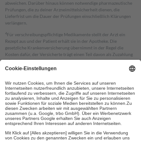
abweichen. Darüber hinaus können notwendige pharmazeutische
Prüfungen, die zu deiner Arzneimittelsicherheit dienen, die
Lieferfrist um die Dauer der Prüfungen einschließlich Klärungen
verlängern.
4
Für verschreibungspflichtige Medikamente stellt der Arzt ein
Rezept aus und der Patient erhält sie in der Apotheke. Die
gesetzliche Krankenversicherung übernimmt in der Regel die
Kosten dafür, der Versicherte trägt einen Teil davon als Zuzahlung
mit.
Grundsätzlich leisten Mitglieder Zuzahlungen in Höhe von zehn
Prozent des Abgabepreises,
mindestens
jedoch
fünf Euro
und
höchstens zehn Euro.
Es sind jedoch nie mehr als die tatsächlichen
Kosten der Leistung zu entrichten.
Diese Regeln gelten grundsätzlich auch für Online-Apotheken.
Bei Heilmitteln und häuslicher Krankenpflege beträgt die
Zuzahlung zehn Prozent der Kosten sowie zehn Euro je
Verordnung.
Um das Engagement der Versicherten für ihre eigene Gesundheit zu
stärken und die besondere Stellung der Familie zu unterstützen,
fallen
keine Zuzahlungen
an bei:
• Kindern und Jugendlichen bis zum vollendeten 18. Lebensjahr