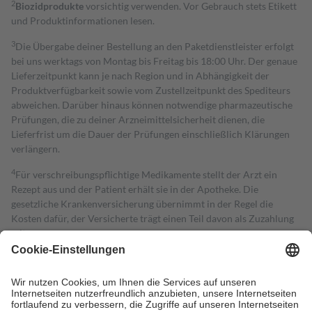
2
Biozidprodukte
vorsichtig verwenden. Vor Gebrauch stets Etikett
und Produktinformationen lesen.
3
Die Übergabe deiner Bestellung an den Paketdienstleister erfolgt
bei uns werktags von Montag bis Freitag bis 18:00 Uhr. Der genaue
Lieferzeitpunkt kann je nach Region und in Abhängigkeit der
Produktverfügbarkeit sowie vom Zustellzeitpunkt des Spediteurs
abweichen. Darüber hinaus können notwendige pharmazeutische
Prüfungen, die zu deiner Arzneimittelsicherheit dienen, die
Lieferfrist um die Dauer der Prüfungen einschließlich Klärungen
verlängern.
4
Für verschreibungspflichtige Medikamente stellt der Arzt ein
Rezept aus und der Patient erhält sie in der Apotheke. Die
gesetzliche Krankenversicherung übernimmt in der Regel die
Kosten dafür, der Versicherte trägt einen Teil davon als Zuzahlung
mit.
Grundsätzlich leisten Mitglieder Zuzahlungen in Höhe von zehn
Prozent des Abgabepreises,
mindestens
jedoch
fünf Euro
und
höchstens zehn Euro.
Es sind jedoch nie mehr als die tatsächlichen
Kosten der Leistung zu entrichten.
Diese Regeln gelten grundsätzlich auch für Online-Apotheken.