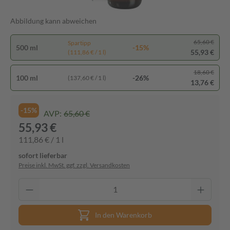
Abbildung kann abweichen
65,60 €
Spartipp
500 ml
-15%
55,93 €
(111,86 € / 1 l)
18,60 €
100 ml
-26%
(137,60 € / 1 l)
13,76 €
-15%
AVP:
65,60 €
55,93 €
111,86 € / 1 l
sofort lieferbar
Preise inkl. MwSt. ggf. zzgl. Versandkosten
In den Warenkorb