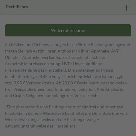
Rechtliches
Widerruf erklären
Zu Risiken und Nebenwirkungen lesen Sie die Packungsbeilage und
fragen Sie Ihre Ärztin, Ihren Arzt oder in Ihrer Apotheke. AVP:
Üblicher Apothekenverkaufspreis berechnet nach der
Arzneimittelpreisverordnung. UVP: Unverbindliche
Preisempfehlung des Herstellers. Die angegebenen Preise
beinhalten die gesetzlich vorgeschriebene Mehrwertsteuer, ggf.
zzgl. 3,95 € Versandkosten. Ab 29,00 € Bestell­wert versand­kosten­
frei. Preisänderungen und Irrtümer vorbehalten. Alle Angebote
und Gratis-Beigaben nur solange der Vorrat reicht.
1
Eine pharmazeutische Prüfung der Arzneimittel und sonstigen
Produkte in deinem Warenkorb beinhaltet die Durchführung von
Wechselwirkungschecks und die Prüfung etwaiger
Anwendungshinweise des Herstellers.