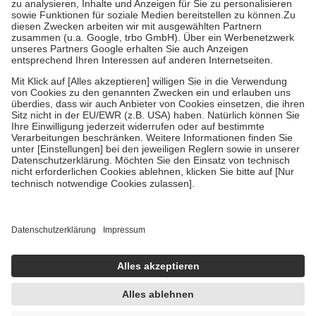
Bei Heilmitteln und häuslicher Krankenpflege beträgt die
Zuzahlung zehn Prozent der Kosten sowie zehn Euro je
Verordnung.
Um das Engagement der Versicherten für ihre eigene Gesundheit zu
stärken und die besondere Stellung der Familie zu unterstützen,
fallen
keine Zuzahlungen
an bei:
• Kindern und Jugendlichen bis zum vollendeten 18. Lebensjahr
mit Ausnahme der Fahrkosten
• Untersuchungen zur Vorsorge und Früherkennung, die von der
GKV getragen werden
• empfohlenen Schutzimpfungen
• Harn- und Blutteststreifen
Wir nutzen Trusted Shops als unabhängigen Dienstleister für die
Einholung von Bewertungen. Trusted Shops hat Maßnahmen
getroffen, um sicherzustellen, dass es sich um echte Bewertungen
handelt. Mehr Informationen findest du hier:
https://help.etrusted.com/hc/de/articles/4419944605341
Einige Bilder und Inhalte wurden unter Zuhilfenahme künstlicher
Intelligenz erstellt.