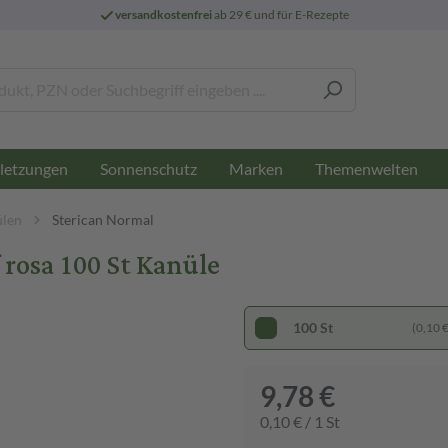
versandkostenfrei
ab 29 € und für E-Rezepte
letzungen
Sonnenschutz
Marken
Themenwelten
ülen
Sterican Normal
rosa 100 St Kanüle
100 St
(0,10 € 
9,78 €
0,10 € / 1 St