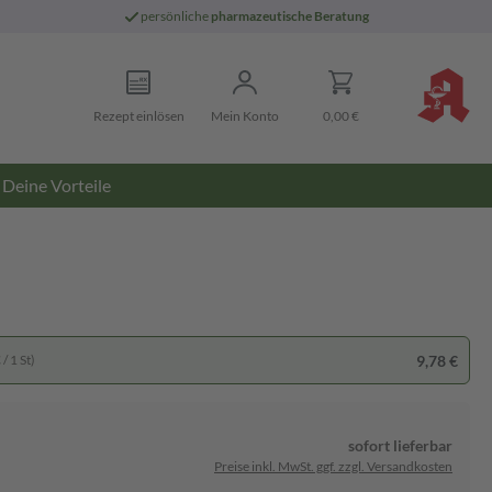
persönliche
pharmazeutische Beratung
Rezept einlösen
Mein Konto
0,00 €
Deine Vorteile
9,78 €
/ 1 St)
sofort lieferbar
Preise inkl. MwSt. ggf. zzgl. Versandkosten