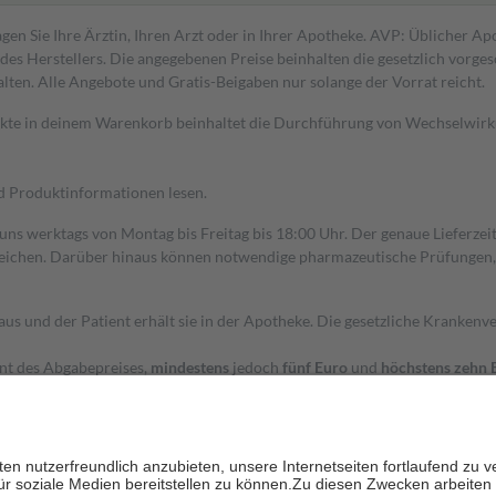
gen Sie Ihre Ärztin, Ihren Arzt oder in Ihrer Apotheke. AVP: Üblicher A
s Herstellers. Die angegebenen Preise beinhalten die gesetzlich vorgesc
alten. Alle Angebote und Gratis-Beigaben nur solange der Vorrat reicht.
dukte in deinem Warenkorb beinhaltet die Durchführung von Wechselwir
nd Produktinformationen lesen.
 uns werktags von Montag bis Freitag bis 18:00 Uhr. Der genaue Lieferze
ichen. Darüber hinaus können notwendige pharmazeutische Prüfungen, die
aus und der Patient erhält sie in der Apotheke. Die gesetzliche Krankenv
ent des Abgabepreises,
mindestens
jedoch
fünf Euro
und
höchstens zehn 
zehn Prozent der Kosten sowie zehn Euro je Verordnung.
rken und die besondere Stellung der Familie zu unterstützen, fallen
kein
 Ausnahme der Fahrkosten