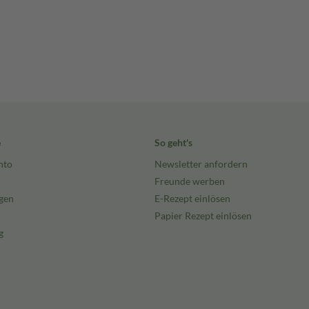
e
So geht's
nto
Newsletter anfordern
Freunde werben
gen
E-Rezept einlösen
Papier Rezept einlösen
g