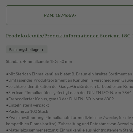
PZN: 18746697
Produktdetails/Produktinformationen Sterican 18G 
Packungsbeilage
Standard-Einmalkanüle 18G, 50 mm
•
Mit Sterican Einmalkanülen bietet B. Braun ein breites Sortiment 
•
Umfassendes Produktsortiment an Kanülen in verschiedenen Gaug
•
Leichtere Identifikation der Gauge-Größe durch farbcodierten Konu
•
Sterican Einmalkanülen, gefertigt nach der DIN EN ISO-Norm 7864
•
Farbcodierter Konus, gemäß der DIN EN ISO-Norm 6009
•
Einzeln steril verpackt
•
Packung zu 100 Stück
•
Zweckbestimmung: Einmalkanüle für medizinische Zwecke, für die As
kompatiblen Einmalspritze). Zubereitung und Entnahme von Arzneimi
•
Materialzusammensetzung: Einmalkanüle aus nichtrostendem Stahl, 