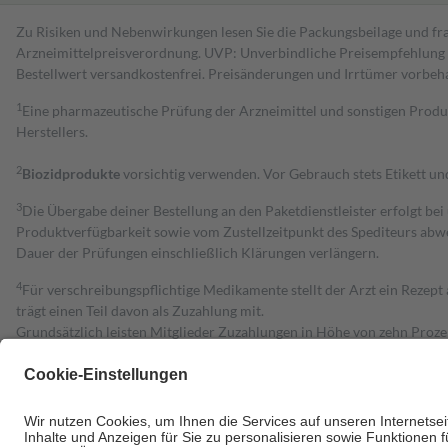
Zu Risiken und Nebenwirkungen lesen Sie die Packungsbeilage und fra
Arzneimittelpreisverordnung. UVP: Unverbindliche Preisempfehlung de
Bestell­wert versand­kosten­frei. Preisänderungen und Irrtümer vorbeh
1
Eine pharmazeutische Prüfung der Arzneimittel und sonstigen Pro
Herstellers.
2
Biozidprodukte
vorsichtig verwenden. Vor Gebrauch stets Etikett u
3
Die Übergabe deiner Bestellung an den Paketdienstleister erfolgt bei
Produktverfügbarkeit sowie vom Zustellzeitpunkt des Spediteurs abwe
Dauer der Prüfungen einschließlich Klärungen verlängern.
4
Für verschreibungspflichtige Medikamente stellt der Arzt ein Rezept 
trägt einen Teil davon als Zuzahlung mit.
Grundsätzlich leisten Mitglieder Zuzahlungen in Höhe von zehn Proz
zu entrichten.
Diese Regeln gelten grundsätzlich auch für Online-Apotheken.
Bei Heilmitteln und häuslicher Krankenpflege beträgt die Zuzahlung 
Um das Engagement der Versicherten für ihre eigene Gesundheit zu stä
• Kindern und Jugendlichen bis zum vollendeten 18. Lebensjahr mit