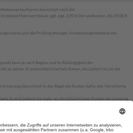
pothekenverkaufspreis berechnet nach der
hriebene Mehrwertsteuer, ggf. zzgl. 3,95 € Versandkosten. Ab 29,00 €
kungschecks und die Prüfung etwaiger Anwendungshinweise des
itpunkt kann je nach Region und in Abhängigkeit der
 zu deiner Arzneimittelsicherheit dienen, die Lieferfrist um die
ersicherung übernimmt in der Regel die Kosten dafür, der Versicherte
Euro.
Es sind jedoch nie mehr als die tatsächlichen Kosten der Leistung
e Zuzahlungen
an bei: