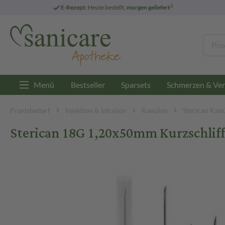
3
E-Rezept:
Heute bestellt,
morgen geliefert
Menü
Bestseller
Sparsets
Schmerzen & Ver
Praxisbedarf
Injektion & Infusion
Kanülen
Sterican Kan
Sterican 18G 1,20x50mm Kurzschliff 