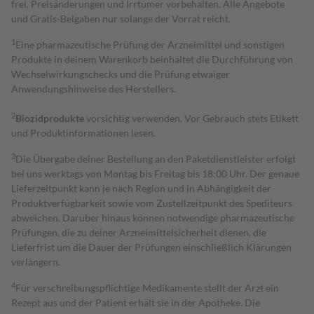
frei. Preisänderungen und Irrtümer vorbehalten. Alle Angebote
und Gratis-Beigaben nur solange der Vorrat reicht.
1
Eine pharmazeutische Prüfung der Arzneimittel und sonstigen
Produkte in deinem Warenkorb beinhaltet die Durchführung von
Wechselwirkungschecks und die Prüfung etwaiger
Anwendungshinweise des Herstellers.
2
Biozidprodukte
vorsichtig verwenden. Vor Gebrauch stets Etikett
und Produktinformationen lesen.
3
Die Übergabe deiner Bestellung an den Paketdienstleister erfolgt
bei uns werktags von Montag bis Freitag bis 18:00 Uhr. Der genaue
Lieferzeitpunkt kann je nach Region und in Abhängigkeit der
Produktverfügbarkeit sowie vom Zustellzeitpunkt des Spediteurs
abweichen. Darüber hinaus können notwendige pharmazeutische
Prüfungen, die zu deiner Arzneimittelsicherheit dienen, die
Lieferfrist um die Dauer der Prüfungen einschließlich Klärungen
verlängern.
4
Für verschreibungspflichtige Medikamente stellt der Arzt ein
Rezept aus und der Patient erhält sie in der Apotheke. Die