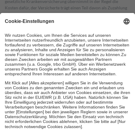
gesetzliche Krankenversicherung übernimmt in der Regel die
Kosten dafür, der Versicherte trägt einen Teil davon als Zuzahlung
mit.
Grundsätzlich leisten Mitglieder Zuzahlungen in Höhe von zehn
Prozent des Abgabepreises,
mindestens
jedoch
fünf Euro
und
höchstens zehn Euro.
Es sind jedoch nie mehr als die tatsächlichen
Kosten der Leistung zu entrichten.
Diese Regeln gelten grundsätzlich auch für Online-Apotheken.
Bei Heilmitteln und häuslicher Krankenpflege beträgt die
Zuzahlung zehn Prozent der Kosten sowie zehn Euro je
Verordnung.
Um das Engagement der Versicherten für ihre eigene Gesundheit zu
stärken und die besondere Stellung der Familie zu unterstützen,
fallen
keine Zuzahlungen
an bei:
• Kindern und Jugendlichen bis zum vollendeten 18. Lebensjahr
mit Ausnahme der Fahrkosten
• Untersuchungen zur Vorsorge und Früherkennung, die von der
GKV getragen werden
• empfohlenen Schutzimpfungen
• Harn- und Blutteststreifen
Wir nutzen Trusted Shops als unabhängigen Dienstleister für die