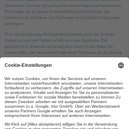
abweichen. Darüber hinaus können notwendige pharmazeutische
Prüfungen, die zu deiner Arzneimittelsicherheit dienen, die
Lieferfrist um die Dauer der Prüfungen einschließlich Klärungen
verlängern.
4
Für verschreibungspflichtige Medikamente stellt der Arzt ein
Rezept aus und der Patient erhält sie in der Apotheke. Die
gesetzliche Krankenversicherung übernimmt in der Regel die
Kosten dafür, der Versicherte trägt einen Teil davon als Zuzahlung
mit.
Grundsätzlich leisten Mitglieder Zuzahlungen in Höhe von zehn
Prozent des Abgabepreises,
mindestens
jedoch
fünf Euro
und
höchstens zehn Euro.
Es sind jedoch nie mehr als die tatsächlichen
Kosten der Leistung zu entrichten.
Diese Regeln gelten grundsätzlich auch für Online-Apotheken.
Bei Heilmitteln und häuslicher Krankenpflege beträgt die
Zuzahlung zehn Prozent der Kosten sowie zehn Euro je
Verordnung.
Um das Engagement der Versicherten für ihre eigene Gesundheit zu
stärken und die besondere Stellung der Familie zu unterstützen,
fallen
keine Zuzahlungen
an bei: