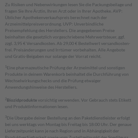
Zu Risiken und Nebenwirkungen lesen Sie die Packungsbeilage und
fragen Sie Ihre Ärztin, Ihren Arzt oder in Ihrer Apotheke. AVP:
Üblicher Apothekenverkaufspreis berechnet nach der
Arzneimittelpreisverordnung. UVP: Unverbindliche
Preisempfehlung des Herstellers. Die angegebenen Preise
beinhalten die gesetzlich vorgeschriebene Mehrwertsteuer, ggf.
zzgl. 3,95 € Versandkosten. Ab 29,00 € Bestell­wert versand­kosten­
frei. Preisänderungen und Irrtümer vorbehalten. Alle Angebote
und Gratis-Beigaben nur solange der Vorrat reicht.
1
Eine pharmazeutische Prüfung der Arzneimittel und sonstigen
Produkte in deinem Warenkorb beinhaltet die Durchführung von
Wechselwirkungschecks und die Prüfung etwaiger
Anwendungshinweise des Herstellers.
2
Biozidprodukte
vorsichtig verwenden. Vor Gebrauch stets Etikett
und Produktinformationen lesen.
3
Die Übergabe deiner Bestellung an den Paketdienstleister erfolgt
bei uns werktags von Montag bis Freitag bis 18:00 Uhr. Der genaue
Lieferzeitpunkt kann je nach Region und in Abhängigkeit der
Produktverfügbarkeit sowie vom Zustellzeitpunkt des Spediteurs