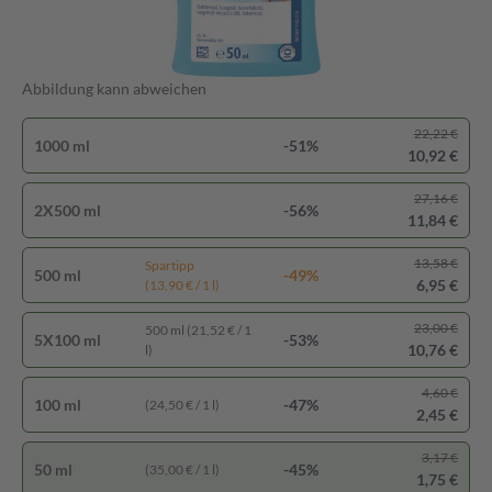
Abbildung kann abweichen
22,22 €
1000 ml
-51%
10,92 €
27,16 €
2X500 ml
-56%
11,84 €
13,58 €
Spartipp
500 ml
-49%
6,95 €
(13,90 € / 1 l)
23,00 €
500 ml (21,52 € / 1
5X100 ml
-53%
10,76 €
l)
4,60 €
100 ml
-47%
(24,50 € / 1 l)
2,45 €
3,17 €
50 ml
-45%
(35,00 € / 1 l)
1,75 €