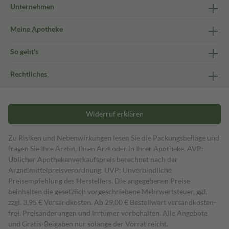
Unternehmen
Meine Apotheke
So geht's
Rechtliches
Widerruf erklären
Zu Risiken und Nebenwirkungen lesen Sie die Packungsbeilage und
fragen Sie Ihre Ärztin, Ihren Arzt oder in Ihrer Apotheke. AVP:
Üblicher Apothekenverkaufspreis berechnet nach der
Arzneimittelpreisverordnung. UVP: Unverbindliche
Preisempfehlung des Herstellers. Die angegebenen Preise
beinhalten die gesetzlich vorgeschriebene Mehrwertsteuer, ggf.
zzgl. 3,95 € Versandkosten. Ab 29,00 € Bestell­wert versand­kosten­
frei. Preisänderungen und Irrtümer vorbehalten. Alle Angebote
und Gratis-Beigaben nur solange der Vorrat reicht.