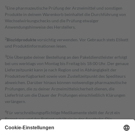
1
Eine pharmazeutische Prüfung der Arzneimittel und sonstigen
Produkte in deinem Warenkorb beinhaltet die Durchführung von
Wechselwirkungschecks und die Prüfung etwaiger
Anwendungshinweise des Herstellers.
2
Biozidprodukte
vorsichtig verwenden. Vor Gebrauch stets Etikett
und Produktinformationen lesen.
3
Die Übergabe deiner Bestellung an den Paketdienstleister erfolgt
bei uns werktags von Montag bis Freitag bis 18:00 Uhr. Der genaue
Lieferzeitpunkt kann je nach Region und in Abhängigkeit der
Produktverfügbarkeit sowie vom Zustellzeitpunkt des Spediteurs
abweichen. Darüber hinaus können notwendige pharmazeutische
Prüfungen, die zu deiner Arzneimittelsicherheit dienen, die
Lieferfrist um die Dauer der Prüfungen einschließlich Klärungen
verlängern.
4
Für verschreibungspflichtige Medikamente stellt der Arzt ein
Rezept aus und der Patient erhält sie in der Apotheke. Die
gesetzliche Krankenversicherung übernimmt in der Regel die
Kosten dafür, der Versicherte trägt einen Teil davon als Zuzahlung