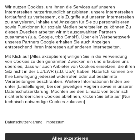
mit.
Grundsätzlich leisten Mitglieder Zuzahlungen in Höhe von zehn
Prozent des Abgabepreises,
mindestens
jedoch
fünf Euro
und
höchstens zehn Euro.
Es sind jedoch nie mehr als die tatsächlichen
Kosten der Leistung zu entrichten.
Diese Regeln gelten grundsätzlich auch für Online-Apotheken.
Bei Heilmitteln und häuslicher Krankenpflege beträgt die
Zuzahlung zehn Prozent der Kosten sowie zehn Euro je
Verordnung.
Um das Engagement der Versicherten für ihre eigene Gesundheit zu
stärken und die besondere Stellung der Familie zu unterstützen,
fallen
keine Zuzahlungen
an bei:
• Kindern und Jugendlichen bis zum vollendeten 18. Lebensjahr
mit Ausnahme der Fahrkosten
• Untersuchungen zur Vorsorge und Früherkennung, die von der
GKV getragen werden
• empfohlenen Schutzimpfungen
• Harn- und Blutteststreifen
Wir nutzen Trusted Shops als unabhängigen Dienstleister für die
Einholung von Bewertungen. Trusted Shops hat Maßnahmen
getroffen, um sicherzustellen, dass es sich um echte Bewertungen