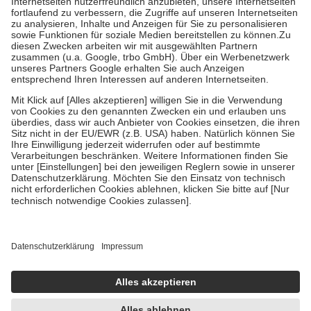
Diese Regeln gelten grundsätzlich auch für Online-Apotheken.
Bei Heilmitteln und häuslicher Krankenpflege beträgt die
Zuzahlung zehn Prozent der Kosten sowie zehn Euro je
Verordnung.
Um das Engagement der Versicherten für ihre eigene Gesundheit zu
stärken und die besondere Stellung der Familie zu unterstützen,
fallen
keine Zuzahlungen
an bei:
• Kindern und Jugendlichen bis zum vollendeten 18. Lebensjahr
mit Ausnahme der Fahrkosten
• Untersuchungen zur Vorsorge und Früherkennung, die von der
GKV getragen werden
• empfohlenen Schutzimpfungen
• Harn- und Blutteststreifen
Wir nutzen Trusted Shops als unabhängigen Dienstleister für die
Einholung von Bewertungen. Trusted Shops hat Maßnahmen
getroffen, um sicherzustellen, dass es sich um echte Bewertungen
handelt. Mehr Informationen findest du hier:
https://help.etrusted.com/hc/de/articles/4419944605341
Einige Bilder und Inhalte wurden unter Zuhilfenahme künstlicher