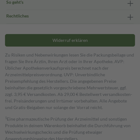
So geht's
Rechtliches
Widerruf erklären
Zu Risiken und Nebenwirkungen lesen Sie die Packungsbeilage und
fragen Sie Ihre Ärztin, Ihren Arzt oder in Ihrer Apotheke. AVP:
Üblicher Apothekenverkaufspreis berechnet nach der
Arzneimittelpreisverordnung. UVP: Unverbindliche
Preisempfehlung des Herstellers. Die angegebenen Preise
beinhalten die gesetzlich vorgeschriebene Mehrwertsteuer, ggf.
zzgl. 3,95 € Versandkosten. Ab 29,00 € Bestell­wert versand­kosten­
frei. Preisänderungen und Irrtümer vorbehalten. Alle Angebote
und Gratis-Beigaben nur solange der Vorrat reicht.
1
Eine pharmazeutische Prüfung der Arzneimittel und sonstigen
Produkte in deinem Warenkorb beinhaltet die Durchführung von
Wechselwirkungschecks und die Prüfung etwaiger
Anwendungshinweise des Herstellers.