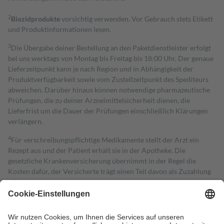
2
Biozidprodukte
vorsichtig verwenden. Vor Gebrauch stets Etikett
und Produktinformationen lesen.
3
Die Übergabe deiner Bestellung an den Paketdienstleister erfolgt
bei uns werktags von Montag bis Freitag bis 18:00 Uhr. Der genaue
Lieferzeitpunkt kann je nach Region und in Abhängigkeit der
Produktverfügbarkeit sowie vom Zustellzeitpunkt des Spediteurs
abweichen. Darüber hinaus können notwendige pharmazeutische
Prüfungen, die zu deiner Arzneimittelsicherheit dienen, die
Lieferfrist um die Dauer der Prüfungen einschließlich Klärungen
verlängern.
4
Für verschreibungspflichtige Medikamente stellt der Arzt ein
Rezept aus und der Patient erhält sie in der Apotheke. Die
gesetzliche Krankenversicherung übernimmt in der Regel die
Kosten dafür, der Versicherte trägt einen Teil davon als Zuzahlung
mit.
Grundsätzlich leisten Mitglieder Zuzahlungen in Höhe von zehn
Prozent des Abgabepreises,
mindestens
jedoch
fünf Euro
und
höchstens zehn Euro.
Es sind jedoch nie mehr als die tatsächlichen
Kosten der Leistung zu entrichten.