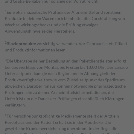
und Gratis-Beigaben nur solange der Vorrat reicht.
1
Eine pharmazeutische Prüfung der Arzneimittel und sonstigen
Produkte in deinem Warenkorb beinhaltet die Durchführung von
Wechselwirkungschecks und die Prüfung etwaiger
Anwendungshinweise des Herstellers.
2
Biozidprodukte
vorsichtig verwenden. Vor Gebrauch stets Etikett
und Produktinformationen lesen.
3
Die Übergabe deiner Bestellung an den Paketdienstleister erfolgt
bei uns werktags von Montag bis Freitag bis 18:00 Uhr. Der genaue
Lieferzeitpunkt kann je nach Region und in Abhängigkeit der
Produktverfügbarkeit sowie vom Zustellzeitpunkt des Spediteurs
abweichen. Darüber hinaus können notwendige pharmazeutische
Prüfungen, die zu deiner Arzneimittelsicherheit dienen, die
Lieferfrist um die Dauer der Prüfungen einschließlich Klärungen
verlängern.
4
Für verschreibungspflichtige Medikamente stellt der Arzt ein
Rezept aus und der Patient erhält sie in der Apotheke. Die
gesetzliche Krankenversicherung übernimmt in der Regel die