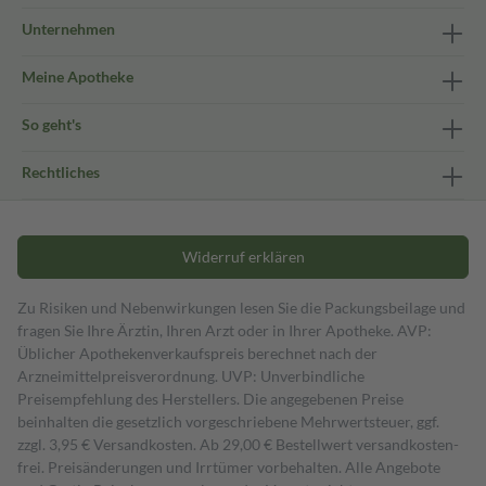
Unternehmen
Meine Apotheke
So geht's
Rechtliches
Widerruf erklären
Zu Risiken und Nebenwirkungen lesen Sie die Packungsbeilage und
fragen Sie Ihre Ärztin, Ihren Arzt oder in Ihrer Apotheke. AVP:
Üblicher Apothekenverkaufspreis berechnet nach der
Arzneimittelpreisverordnung. UVP: Unverbindliche
Preisempfehlung des Herstellers. Die angegebenen Preise
beinhalten die gesetzlich vorgeschriebene Mehrwertsteuer, ggf.
zzgl. 3,95 € Versandkosten. Ab 29,00 € Bestell­wert versand­kosten­
frei. Preisänderungen und Irrtümer vorbehalten. Alle Angebote