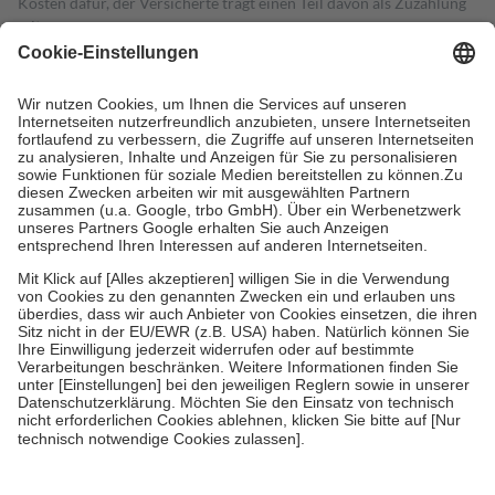
Kosten dafür, der Versicherte trägt einen Teil davon als Zuzahlung
mit.
Grundsätzlich leisten Mitglieder Zuzahlungen in Höhe von zehn
Prozent des Abgabepreises,
mindestens
jedoch
fünf Euro
und
höchstens zehn Euro.
Es sind jedoch nie mehr als die tatsächlichen
Kosten der Leistung zu entrichten.
Diese Regeln gelten grundsätzlich auch für Online-Apotheken.
Bei Heilmitteln und häuslicher Krankenpflege beträgt die
Zuzahlung zehn Prozent der Kosten sowie zehn Euro je
Verordnung.
Um das Engagement der Versicherten für ihre eigene Gesundheit zu
stärken und die besondere Stellung der Familie zu unterstützen,
fallen
keine Zuzahlungen
an bei:
• Kindern und Jugendlichen bis zum vollendeten 18. Lebensjahr
mit Ausnahme der Fahrkosten
• Untersuchungen zur Vorsorge und Früherkennung, die von der
GKV getragen werden
• empfohlenen Schutzimpfungen
• Harn- und Blutteststreifen
Wir nutzen Trusted Shops als unabhängigen Dienstleister für die
Einholung von Bewertungen. Trusted Shops hat Maßnahmen