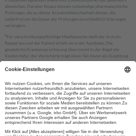
abweichen. Darüber hinaus können notwendige pharmazeutische
Prüfungen, die zu deiner Arzneimittelsicherheit dienen, die
Lieferfrist um die Dauer der Prüfungen einschließlich Klärungen
verlängern.
4
Für verschreibungspflichtige Medikamente stellt der Arzt ein
Rezept aus und der Patient erhält sie in der Apotheke. Die
gesetzliche Krankenversicherung übernimmt in der Regel die
Kosten dafür, der Versicherte trägt einen Teil davon als Zuzahlung
mit.
Grundsätzlich leisten Mitglieder Zuzahlungen in Höhe von zehn
Prozent des Abgabepreises,
mindestens
jedoch
fünf Euro
und
höchstens zehn Euro.
Es sind jedoch nie mehr als die tatsächlichen
Kosten der Leistung zu entrichten.
Diese Regeln gelten grundsätzlich auch für Online-Apotheken.
Bei Heilmitteln und häuslicher Krankenpflege beträgt die
Zuzahlung zehn Prozent der Kosten sowie zehn Euro je
Verordnung.
Um das Engagement der Versicherten für ihre eigene Gesundheit zu
stärken und die besondere Stellung der Familie zu unterstützen,
fallen
keine Zuzahlungen
an bei: