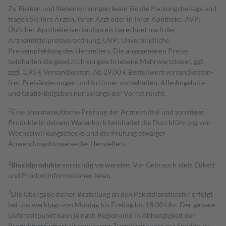
Zu Risiken und Nebenwirkungen lesen Sie die Packungsbeilage und
fragen Sie Ihre Ärztin, Ihren Arzt oder in Ihrer Apotheke. AVP:
Üblicher Apothekenverkaufspreis berechnet nach der
Arzneimittelpreisverordnung. UVP: Unverbindliche
Preisempfehlung des Herstellers. Die angegebenen Preise
beinhalten die gesetzlich vorgeschriebene Mehrwertsteuer, ggf.
zzgl. 3,95 € Versandkosten. Ab 29,00 € Bestell­wert versand­kosten­
frei. Preisänderungen und Irrtümer vorbehalten. Alle Angebote
und Gratis-Beigaben nur solange der Vorrat reicht.
1
Eine pharmazeutische Prüfung der Arzneimittel und sonstigen
Produkte in deinem Warenkorb beinhaltet die Durchführung von
Wechselwirkungschecks und die Prüfung etwaiger
Anwendungshinweise des Herstellers.
2
Biozidprodukte
vorsichtig verwenden. Vor Gebrauch stets Etikett
und Produktinformationen lesen.
3
Die Übergabe deiner Bestellung an den Paketdienstleister erfolgt
bei uns werktags von Montag bis Freitag bis 18:00 Uhr. Der genaue
Lieferzeitpunkt kann je nach Region und in Abhängigkeit der
Produktverfügbarkeit sowie vom Zustellzeitpunkt des Spediteurs