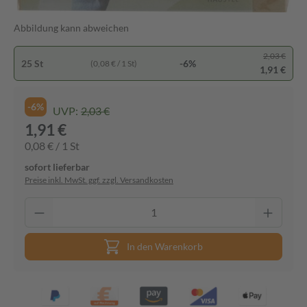
Abbildung kann abweichen
2,03 €
25 St
-6%
(0,08 € / 1 St)
1,91 €
-6%
UVP:
2,03 €
1,91 €
0,08 € / 1 St
sofort lieferbar
Preise inkl. MwSt. ggf. zzgl. Versandkosten
In den Warenkorb