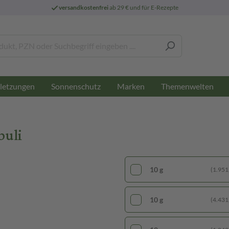
versandkostenfrei
ab 29 € und für E-Rezepte
letzungen
Sonnenschutz
Marken
Themenwelten
buli
10 g
(1.951,
10 g
(4.431,