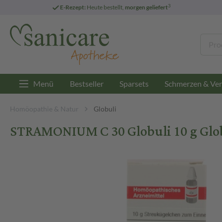
3
E-Rezept:
Heute bestellt,
morgen geliefert
Menü
Bestseller
Sparsets
Schmerzen & Ver
Homöopathie & Natur
Globuli
STRAMONIUM C 30 Globuli 10 g Glo