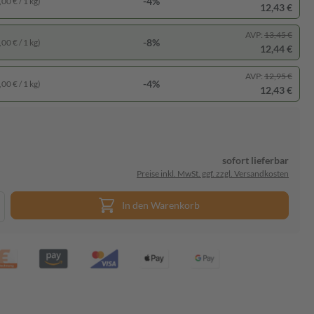
-4%
00 € / 1 kg)
12,43 €
AVP:
13,45 €
-8%
00 € / 1 kg)
12,44 €
AVP:
12,95 €
-4%
00 € / 1 kg)
12,43 €
sofort lieferbar
Preise inkl. MwSt. ggf. zzgl. Versandkosten
In den Warenkorb