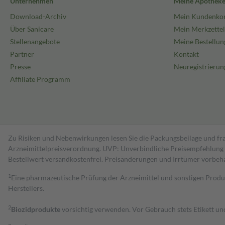
Unternehmen
Meine Apothek
Download-Archiv
Mein Kundenko
Über Sanicare
Mein Merkzettel
Stellenangebote
Meine Bestellun
Partner
Kontakt
Presse
Neuregistrierun
Affiliate Programm
Zu Risiken und Nebenwirkungen lesen Sie die Packungsbeilage und fra
Arzneimittelpreisverordnung. UVP: Unverbindliche Preisempfehlung de
Bestell­wert versand­kosten­frei. Preisänderungen und Irrtümer vorbeh
1
Eine pharmazeutische Prüfung der Arzneimittel und sonstigen Pro
Herstellers.
2
Biozidprodukte
vorsichtig verwenden. Vor Gebrauch stets Etikett u