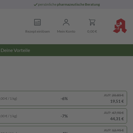
persönliche
pharmazeutische Beratung
Rezept einlösen
Mein Konto
0,00 €
Deine Vorteile
AVP:
20,85 €
-6%
00 € / 1 kg)
19,51 €
AVP:
47,90 €
-7%
00 € / 1 kg)
44,31 €
AVP:
12,95 €