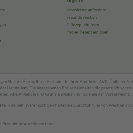
e
So geht's
nto
Newsletter anfordern
Freunde werben
gen
E-Rezept einlösen
Papier Rezept einlösen
g
gen Sie Ihre Ärztin, Ihren Arzt oder in Ihrer Apotheke. AVP: Üblicher A
s Herstellers. Die angegebenen Preise beinhalten die gesetzlich vorgesc
alten. Alle Angebote und Gratis-Beigaben nur solange der Vorrat reicht.
dukte in deinem Warenkorb beinhaltet die Durchführung von Wechselwir
nd Produktinformationen lesen.