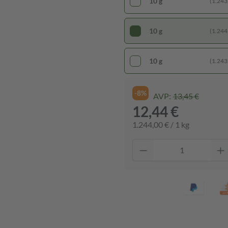
10 g
(1.243,
10 g
(1.244,
10 g
(1.243,
-8%
AVP:
13,45 €
12,44 €
1.244,00 € / 1 kg