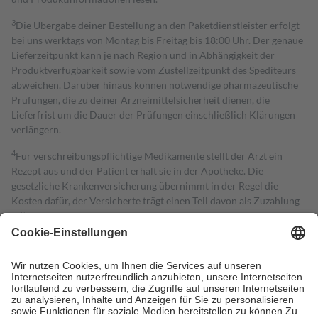
3
Die Übergabe deiner Bestellung an den Paketdienstleister erfolgt
bei uns werktags von Montag bis Freitag bis 18:00 Uhr. Der genaue
Lieferzeitpunkt kann je nach Region und in Abhängigkeit der
Produktverfügbarkeit sowie vom Zustellzeitpunkt des Spediteurs
abweichen. Darüber hinaus können notwendige pharmazeutische
Prüfungen, die zu deiner Arzneimittelsicherheit dienen, die
Lieferfrist um die Dauer der Prüfungen einschließlich Klärungen
verlängern.
4
Für verschreibungspflichtige Medikamente stellt der Arzt ein
Rezept aus und der Patient erhält sie in der Apotheke. Die
gesetzliche Krankenversicherung übernimmt in der Regel die
Kosten dafür, der Versicherte trägt einen Teil davon als Zuzahlung
mit.
Grundsätzlich leisten Mitglieder Zuzahlungen in Höhe von zehn
Prozent des Abgabepreises,
mindestens
jedoch
fünf Euro
und
höchstens zehn Euro.
Es sind jedoch nie mehr als die tatsächlichen
Kosten der Leistung zu entrichten.
Diese Regeln gelten grundsätzlich auch für Online-Apotheken.
Bei Heilmitteln und häuslicher Krankenpflege beträgt die