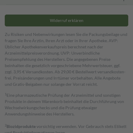
Widerruf erklären
Zu Risiken und Nebenwirkungen lesen Sie die Packungsbeilage und
fragen Sie Ihre Ärztin, Ihren Arzt oder in Ihrer Apotheke. AVP:
Üblicher Apothekenverkaufspreis berechnet nach der
Arzneimittelpreisverordnung. UVP: Unverbindliche
Preisempfehlung des Herstellers. Die angegebenen Preise
beinhalten die gesetzlich vorgeschriebene Mehrwertsteuer, ggf.
zzgl. 3,95 € Versandkosten. Ab 29,00 € Bestell­wert versand­kosten­
frei. Preisänderungen und Irrtümer vorbehalten. Alle Angebote
und Gratis-Beigaben nur solange der Vorrat reicht.
1
Eine pharmazeutische Prüfung der Arzneimittel und sonstigen
Produkte in deinem Warenkorb beinhaltet die Durchführung von
Wechselwirkungschecks und die Prüfung etwaiger
Anwendungshinweise des Herstellers.
2
Biozidprodukte
vorsichtig verwenden. Vor Gebrauch stets Etikett
und Produktinformationen lesen.