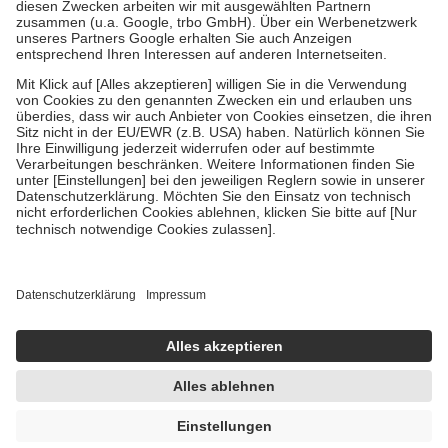
Zuzahlung zehn Prozent der Kosten sowie zehn Euro je
Verordnung.
Um das Engagement der Versicherten für ihre eigene Gesundheit zu
stärken und die besondere Stellung der Familie zu unterstützen,
fallen
keine Zuzahlungen
an bei:
• Kindern und Jugendlichen bis zum vollendeten 18. Lebensjahr
mit Ausnahme der Fahrkosten
• Untersuchungen zur Vorsorge und Früherkennung, die von der
GKV getragen werden
• empfohlenen Schutzimpfungen
• Harn- und Blutteststreifen
Wir nutzen Trusted Shops als unabhängigen Dienstleister für die
Einholung von Bewertungen. Trusted Shops hat Maßnahmen
getroffen, um sicherzustellen, dass es sich um echte Bewertungen
handelt. Mehr Informationen findest du hier:
https://help.etrusted.com/hc/de/articles/4419944605341
Einige Bilder und Inhalte wurden unter Zuhilfenahme künstlicher
Intelligenz erstellt.
AVP:
11,11 €