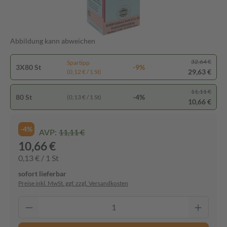
Abbildung kann abweichen
32,64 €
Spartipp
3X80 St
-9%
29,63 €
(0,12 € / 1 St)
11,11 €
80 St
-4%
(0,13 € / 1 St)
10,66 €
-4%
AVP:
11,11 €
10,66 €
0,13 € / 1 St
sofort lieferbar
Preise inkl. MwSt. ggf. zzgl. Versandkosten