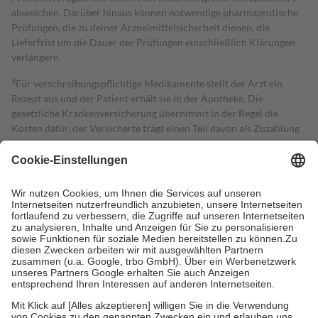
abweichen. Darüber hinaus können notwendige pharmazeutische
Prüfungen, die zu deiner Arzneimittelsicherheit dienen, die
Lieferfrist um die Dauer der Prüfungen einschließlich Klärungen
verlängern.
4
Für verschreibungspflichtige Medikamente stellt der Arzt ein
Rezept aus und der Patient erhält sie in der Apotheke. Die
gesetzliche Krankenversicherung übernimmt in der Regel die
Kosten dafür, der Versicherte trägt einen Teil davon als Zuzahlung
mit.
Grundsätzlich leisten Mitglieder Zuzahlungen in Höhe von zehn
Prozent des Abgabepreises,
mindestens
jedoch
fünf Euro
und
höchstens zehn Euro.
Es sind jedoch nie mehr als die tatsächlichen
Kosten der Leistung zu entrichten.
Diese Regeln gelten grundsätzlich auch für Online-Apotheken.
Bei Heilmitteln und häuslicher Krankenpflege beträgt die
Zuzahlung zehn Prozent der Kosten sowie zehn Euro je
Verordnung.
Um das Engagement der Versicherten für ihre eigene Gesundheit zu
stärken und die besondere Stellung der Familie zu unterstützen,
fallen
keine Zuzahlungen
an bei: