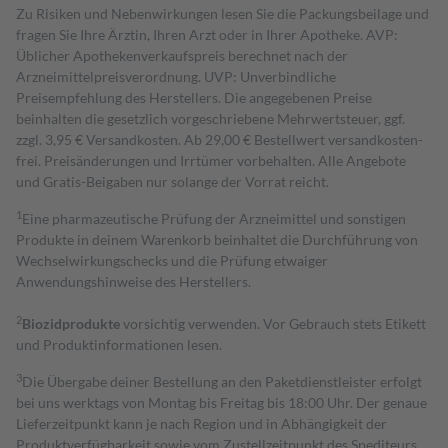
Zu Risiken und Nebenwirkungen lesen Sie die Packungsbeilage und
fragen Sie Ihre Ärztin, Ihren Arzt oder in Ihrer Apotheke. AVP:
Üblicher Apothekenverkaufspreis berechnet nach der
Arzneimittelpreisverordnung. UVP: Unverbindliche
Preisempfehlung des Herstellers. Die angegebenen Preise
beinhalten die gesetzlich vorgeschriebene Mehrwertsteuer, ggf.
zzgl. 3,95 € Versandkosten. Ab 29,00 € Bestell­wert versand­kosten­
frei. Preisänderungen und Irrtümer vorbehalten. Alle Angebote
und Gratis-Beigaben nur solange der Vorrat reicht.
1
Eine pharmazeutische Prüfung der Arzneimittel und sonstigen
Produkte in deinem Warenkorb beinhaltet die Durchführung von
Wechselwirkungschecks und die Prüfung etwaiger
Anwendungshinweise des Herstellers.
2
Biozidprodukte
vorsichtig verwenden. Vor Gebrauch stets Etikett
und Produktinformationen lesen.
3
Die Übergabe deiner Bestellung an den Paketdienstleister erfolgt
bei uns werktags von Montag bis Freitag bis 18:00 Uhr. Der genaue
Lieferzeitpunkt kann je nach Region und in Abhängigkeit der
Produktverfügbarkeit sowie vom Zustellzeitpunkt des Spediteurs