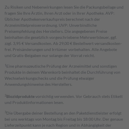
Zu Risiken und Nebenwirkungen lesen Sie die Packungsbeilage und
fragen Sie Ihre Ärztin, Ihren Arzt oder in Ihrer Apotheke. AVP:
Üblicher Apothekenverkaufspreis berechnet nach der
Arzneimittelpreisverordnung. UVP: Unverbindliche
Preisempfehlung des Herstellers. Die angegebenen Preise
beinhalten die gesetzlich vorgeschriebene Mehrwertsteuer, ggf.
zzgl. 3,95 € Versandkosten. Ab 29,00 € Bestell­wert versand­kosten­
frei. Preisänderungen und Irrtümer vorbehalten. Alle Angebote
und Gratis-Beigaben nur solange der Vorrat reicht.
1
Eine pharmazeutische Prüfung der Arzneimittel und sonstigen
Produkte in deinem Warenkorb beinhaltet die Durchführung von
Wechselwirkungschecks und die Prüfung etwaiger
Anwendungshinweise des Herstellers.
2
Biozidprodukte
vorsichtig verwenden. Vor Gebrauch stets Etikett
und Produktinformationen lesen.
3
Die Übergabe deiner Bestellung an den Paketdienstleister erfolgt
bei uns werktags von Montag bis Freitag bis 18:00 Uhr. Der genaue
Lieferzeitpunkt kann je nach Region und in Abhängigkeit der