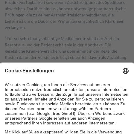
Produktverfügbarkeit sowie vom Zustellzeitpunkt des Spediteurs
abweichen. Darüber hinaus können notwendige pharmazeutische
Prüfungen, die zu deiner Arzneimittelsicherheit dienen, die
Lieferfrist um die Dauer der Prüfungen einschließlich Klärungen
verlängern.
4
Für verschreibungspflichtige Medikamente stellt der Arzt ein
Rezept aus und der Patient erhält sie in der Apotheke. Die
gesetzliche Krankenversicherung übernimmt in der Regel die
Kosten dafür, der Versicherte trägt einen Teil davon als Zuzahlung
mit.
Grundsätzlich leisten Mitglieder Zuzahlungen in Höhe von zehn
Prozent des Abgabepreises,
mindestens
jedoch
fünf Euro
und
höchstens zehn Euro.
Es sind jedoch nie mehr als die tatsächlichen
Kosten der Leistung zu entrichten.
Diese Regeln gelten grundsätzlich auch für Online-Apotheken.
Bei Heilmitteln und häuslicher Krankenpflege beträgt die
Zuzahlung zehn Prozent der Kosten sowie zehn Euro je
Verordnung.
Um das Engagement der Versicherten für ihre eigene Gesundheit zu
stärken und die besondere Stellung der Familie zu unterstützen,
fallen
keine Zuzahlungen
an bei: