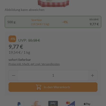
Abbildung kann abweichen
10,18 €
Spartipp
500 g
-4%
9,77 €
(19,54 € / 1 kg)
-4%
UVP:
10,18 €
9,77 €
19,54 € / 1 kg
sofort lieferbar
Preise inkl. MwSt. ggf. zzgl. Versandkosten
In den Warenkorb