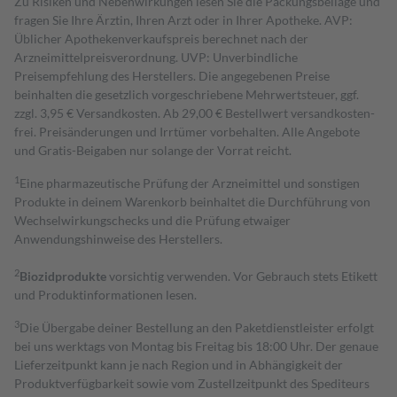
Zu Risiken und Nebenwirkungen lesen Sie die Packungsbeilage und
fragen Sie Ihre Ärztin, Ihren Arzt oder in Ihrer Apotheke. AVP:
Üblicher Apothekenverkaufspreis berechnet nach der
Arzneimittelpreisverordnung. UVP: Unverbindliche
Preisempfehlung des Herstellers. Die angegebenen Preise
beinhalten die gesetzlich vorgeschriebene Mehrwertsteuer, ggf.
zzgl. 3,95 € Versandkosten. Ab 29,00 € Bestell­wert versand­kosten­
frei. Preisänderungen und Irrtümer vorbehalten. Alle Angebote
und Gratis-Beigaben nur solange der Vorrat reicht.
1
Eine pharmazeutische Prüfung der Arzneimittel und sonstigen
Produkte in deinem Warenkorb beinhaltet die Durchführung von
Wechselwirkungschecks und die Prüfung etwaiger
Anwendungshinweise des Herstellers.
2
Biozidprodukte
vorsichtig verwenden. Vor Gebrauch stets Etikett
und Produktinformationen lesen.
3
Die Übergabe deiner Bestellung an den Paketdienstleister erfolgt
bei uns werktags von Montag bis Freitag bis 18:00 Uhr. Der genaue
Lieferzeitpunkt kann je nach Region und in Abhängigkeit der
Produktverfügbarkeit sowie vom Zustellzeitpunkt des Spediteurs