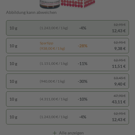
Abbildung kann abweichen
12,95 €
10 g
-4%
(1.243,00 € / 1 kg)
12,43 €
12,95 €
Spartipp
10 g
-28%
9,38 €
(938,00 € / 1 kg)
12,95 €
10 g
-11%
(1.151,00 € / 1 kg)
11,51 €
13,45 €
10 g
-30%
(940,00 € / 1 kg)
9,40 €
47,90 €
10 g
-10%
(4.311,00 € / 1 kg)
43,11 €
12,95 €
10 g
-4%
(1.243,00 € / 1 kg)
12,43 €
Alle anzeigen