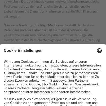
abweichen. Darüber hinaus können notwendige pharmazeutische
Prüfungen, die zu deiner Arzneimittelsicherheit dienen, die
Lieferfrist um die Dauer der Prüfungen einschließlich Klärungen
verlängern.
4
Für verschreibungspflichtige Medikamente stellt der Arzt ein
Rezept aus und der Patient erhält sie in der Apotheke. Die
gesetzliche Krankenversicherung übernimmt in der Regel die
Kosten dafür, der Versicherte trägt einen Teil davon als Zuzahlung
mit.
Grundsätzlich leisten Mitglieder Zuzahlungen in Höhe von zehn
Prozent des Abgabepreises,
mindestens
jedoch
fünf Euro
und
höchstens zehn Euro.
Es sind jedoch nie mehr als die tatsächlichen
Kosten der Leistung zu entrichten.
Diese Regeln gelten grundsätzlich auch für Online-Apotheken.
Bei Heilmitteln und häuslicher Krankenpflege beträgt die
Zuzahlung zehn Prozent der Kosten sowie zehn Euro je
Verordnung.
Um das Engagement der Versicherten für ihre eigene Gesundheit zu
stärken und die besondere Stellung der Familie zu unterstützen,
fallen
keine Zuzahlungen
an bei:
• Kindern und Jugendlichen bis zum vollendeten 18. Lebensjahr