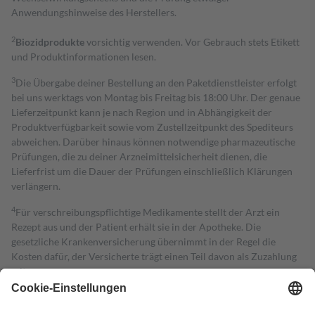
Anwendungshinweise des Herstellers.
2
Biozidprodukte
vorsichtig verwenden. Vor Gebrauch stets Etikett
und Produktinformationen lesen.
3
Die Übergabe deiner Bestellung an den Paketdienstleister erfolgt
bei uns werktags von Montag bis Freitag bis 18:00 Uhr. Der genaue
Lieferzeitpunkt kann je nach Region und in Abhängigkeit der
Produktverfügbarkeit sowie vom Zustellzeitpunkt des Spediteurs
abweichen. Darüber hinaus können notwendige pharmazeutische
Prüfungen, die zu deiner Arzneimittelsicherheit dienen, die
Lieferfrist um die Dauer der Prüfungen einschließlich Klärungen
verlängern.
4
Für verschreibungspflichtige Medikamente stellt der Arzt ein
Rezept aus und der Patient erhält sie in der Apotheke. Die
gesetzliche Krankenversicherung übernimmt in der Regel die
Kosten dafür, der Versicherte trägt einen Teil davon als Zuzahlung
mit.
Grundsätzlich leisten Mitglieder Zuzahlungen in Höhe von zehn
Prozent des Abgabepreises,
mindestens
jedoch
fünf Euro
und