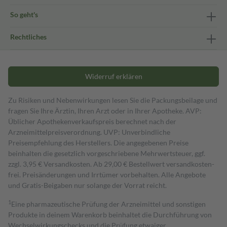
So geht's
Rechtliches
Widerruf erklären
Zu Risiken und Nebenwirkungen lesen Sie die Packungsbeilage und
fragen Sie Ihre Ärztin, Ihren Arzt oder in Ihrer Apotheke. AVP:
Üblicher Apothekenverkaufspreis berechnet nach der
Arzneimittelpreisverordnung. UVP: Unverbindliche
Preisempfehlung des Herstellers. Die angegebenen Preise
beinhalten die gesetzlich vorgeschriebene Mehrwertsteuer, ggf.
zzgl. 3,95 € Versandkosten. Ab 29,00 € Bestell­wert versand­kosten­
frei. Preisänderungen und Irrtümer vorbehalten. Alle Angebote
und Gratis-Beigaben nur solange der Vorrat reicht.
1
Eine pharmazeutische Prüfung der Arzneimittel und sonstigen
Produkte in deinem Warenkorb beinhaltet die Durchführung von
Wechselwirkungschecks und die Prüfung etwaiger