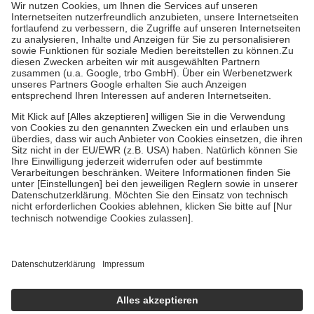
höchstens zehn Euro.
Es sind jedoch nie mehr als die tatsächlichen
Kosten der Leistung zu entrichten.
Diese Regeln gelten grundsätzlich auch für Online-Apotheken.
Bei Heilmitteln und häuslicher Krankenpflege beträgt die
Zuzahlung zehn Prozent der Kosten sowie zehn Euro je
Verordnung.
Um das Engagement der Versicherten für ihre eigene Gesundheit zu
stärken und die besondere Stellung der Familie zu unterstützen,
fallen
keine Zuzahlungen
an bei:
• Kindern und Jugendlichen bis zum vollendeten 18. Lebensjahr
mit Ausnahme der Fahrkosten
• Untersuchungen zur Vorsorge und Früherkennung, die von der
GKV getragen werden
• empfohlenen Schutzimpfungen
• Harn- und Blutteststreifen
Wir nutzen Trusted Shops als unabhängigen Dienstleister für die
Einholung von Bewertungen. Trusted Shops hat Maßnahmen
getroffen, um sicherzustellen, dass es sich um echte Bewertungen
handelt. Mehr Informationen findest du hier:
https://help.etrusted.com/hc/de/articles/4419944605341