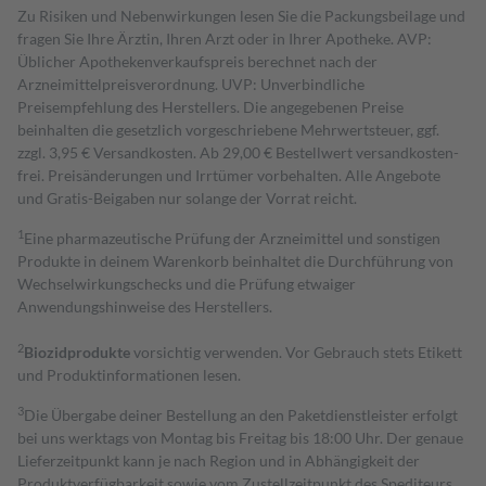
Zu Risiken und Nebenwirkungen lesen Sie die Packungsbeilage und
fragen Sie Ihre Ärztin, Ihren Arzt oder in Ihrer Apotheke. AVP:
Üblicher Apothekenverkaufspreis berechnet nach der
Arzneimittelpreisverordnung. UVP: Unverbindliche
Preisempfehlung des Herstellers. Die angegebenen Preise
beinhalten die gesetzlich vorgeschriebene Mehrwertsteuer, ggf.
zzgl. 3,95 € Versandkosten. Ab 29,00 € Bestell­wert versand­kosten­
frei. Preisänderungen und Irrtümer vorbehalten. Alle Angebote
und Gratis-Beigaben nur solange der Vorrat reicht.
1
Eine pharmazeutische Prüfung der Arzneimittel und sonstigen
Produkte in deinem Warenkorb beinhaltet die Durchführung von
Wechselwirkungschecks und die Prüfung etwaiger
Anwendungshinweise des Herstellers.
2
Biozidprodukte
vorsichtig verwenden. Vor Gebrauch stets Etikett
und Produktinformationen lesen.
3
Die Übergabe deiner Bestellung an den Paketdienstleister erfolgt
bei uns werktags von Montag bis Freitag bis 18:00 Uhr. Der genaue
Lieferzeitpunkt kann je nach Region und in Abhängigkeit der
Produktverfügbarkeit sowie vom Zustellzeitpunkt des Spediteurs