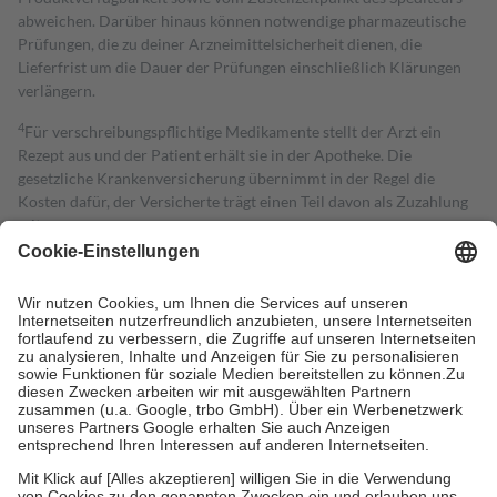
abweichen. Darüber hinaus können notwendige pharmazeutische
Prüfungen, die zu deiner Arzneimittelsicherheit dienen, die
Lieferfrist um die Dauer der Prüfungen einschließlich Klärungen
verlängern.
4
Für verschreibungspflichtige Medikamente stellt der Arzt ein
Rezept aus und der Patient erhält sie in der Apotheke. Die
gesetzliche Krankenversicherung übernimmt in der Regel die
Kosten dafür, der Versicherte trägt einen Teil davon als Zuzahlung
mit.
Grundsätzlich leisten Mitglieder Zuzahlungen in Höhe von zehn
Prozent des Abgabepreises,
mindestens
jedoch
fünf Euro
und
höchstens zehn Euro.
Es sind jedoch nie mehr als die tatsächlichen
Kosten der Leistung zu entrichten.
Diese Regeln gelten grundsätzlich auch für Online-Apotheken.
Bei Heilmitteln und häuslicher Krankenpflege beträgt die
Zuzahlung zehn Prozent der Kosten sowie zehn Euro je
Verordnung.
Um das Engagement der Versicherten für ihre eigene Gesundheit zu
stärken und die besondere Stellung der Familie zu unterstützen,
fallen
keine Zuzahlungen
an bei: