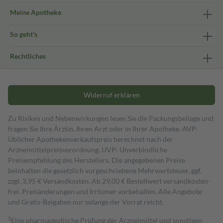
Meine Apotheke
So geht's
Rechtliches
Widerruf erklären
Zu Risiken und Nebenwirkungen lesen Sie die Packungsbeilage und
fragen Sie Ihre Ärztin, Ihren Arzt oder in Ihrer Apotheke. AVP:
Üblicher Apothekenverkaufspreis berechnet nach der
Arzneimittelpreisverordnung. UVP: Unverbindliche
Preisempfehlung des Herstellers. Die angegebenen Preise
beinhalten die gesetzlich vorgeschriebene Mehrwertsteuer, ggf.
zzgl. 3,95 € Versandkosten. Ab 29,00 € Bestell­wert versand­kosten­
frei. Preisänderungen und Irrtümer vorbehalten. Alle Angebote
und Gratis-Beigaben nur solange der Vorrat reicht.
1
Eine pharmazeutische Prüfung der Arzneimittel und sonstigen