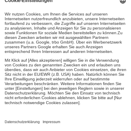
Prozent des Abgabepreises,
mindestens
jedoch
fünf Euro
und
höchstens zehn Euro.
Es sind jedoch nie mehr als die tatsächlichen
Kosten der Leistung zu entrichten.
Diese Regeln gelten grundsätzlich auch für Online-Apotheken.
Bei Heilmitteln und häuslicher Krankenpflege beträgt die
Zuzahlung zehn Prozent der Kosten sowie zehn Euro je
Verordnung.
Um das Engagement der Versicherten für ihre eigene Gesundheit zu
stärken und die besondere Stellung der Familie zu unterstützen,
fallen
keine Zuzahlungen
an bei:
• Kindern und Jugendlichen bis zum vollendeten 18. Lebensjahr
mit Ausnahme der Fahrkosten
• Untersuchungen zur Vorsorge und Früherkennung, die von der
GKV getragen werden
• empfohlenen Schutzimpfungen
• Harn- und Blutteststreifen
Wir nutzen Trusted Shops als unabhängigen Dienstleister für die
Einholung von Bewertungen. Trusted Shops hat Maßnahmen
getroffen, um sicherzustellen, dass es sich um echte Bewertungen
handelt. Mehr Informationen findest du hier: