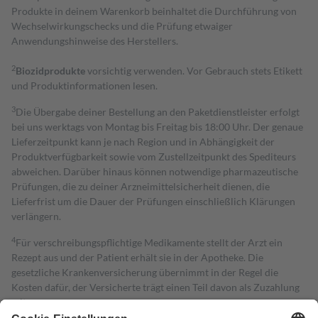
Produkte in deinem Warenkorb beinhaltet die Durchführung von
Wechselwirkungschecks und die Prüfung etwaiger
Anwendungshinweise des Herstellers.
2
Biozidprodukte
vorsichtig verwenden. Vor Gebrauch stets Etikett
und Produktinformationen lesen.
3
Die Übergabe deiner Bestellung an den Paketdienstleister erfolgt
bei uns werktags von Montag bis Freitag bis 18:00 Uhr. Der genaue
Lieferzeitpunkt kann je nach Region und in Abhängigkeit der
Produktverfügbarkeit sowie vom Zustellzeitpunkt des Spediteurs
abweichen. Darüber hinaus können notwendige pharmazeutische
Prüfungen, die zu deiner Arzneimittelsicherheit dienen, die
Lieferfrist um die Dauer der Prüfungen einschließlich Klärungen
verlängern.
4
Für verschreibungspflichtige Medikamente stellt der Arzt ein
Rezept aus und der Patient erhält sie in der Apotheke. Die
gesetzliche Krankenversicherung übernimmt in der Regel die
Kosten dafür, der Versicherte trägt einen Teil davon als Zuzahlung
mit.
Grundsätzlich leisten Mitglieder Zuzahlungen in Höhe von zehn