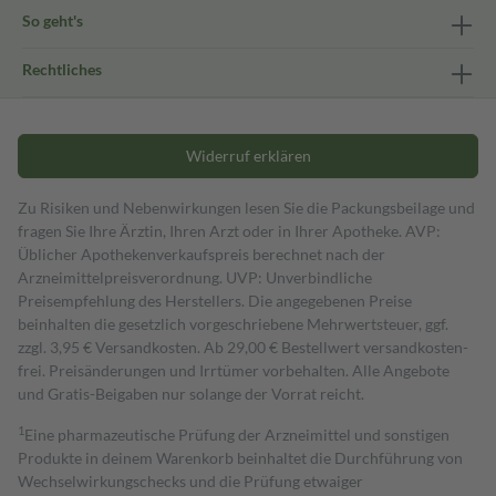
So geht's
Rechtliches
Widerruf erklären
Zu Risiken und Nebenwirkungen lesen Sie die Packungsbeilage und
fragen Sie Ihre Ärztin, Ihren Arzt oder in Ihrer Apotheke. AVP:
Üblicher Apothekenverkaufspreis berechnet nach der
Arzneimittelpreisverordnung. UVP: Unverbindliche
Preisempfehlung des Herstellers. Die angegebenen Preise
beinhalten die gesetzlich vorgeschriebene Mehrwertsteuer, ggf.
zzgl. 3,95 € Versandkosten. Ab 29,00 € Bestell­wert versand­kosten­
frei. Preisänderungen und Irrtümer vorbehalten. Alle Angebote
und Gratis-Beigaben nur solange der Vorrat reicht.
1
Eine pharmazeutische Prüfung der Arzneimittel und sonstigen
Produkte in deinem Warenkorb beinhaltet die Durchführung von
Wechselwirkungschecks und die Prüfung etwaiger