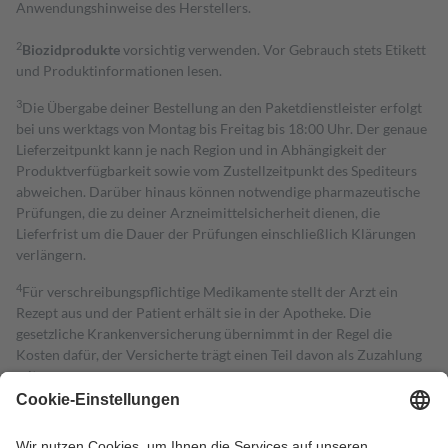
Anwendungshinweise des Herstellers.
2
Biozidprodukte
vorsichtig verwenden. Vor Gebrauch stets Etikett
und Produktinformationen lesen.
3
Die Übergabe deiner Bestellung an den Paketdienstleister erfolgt
bei uns werktags von Montag bis Freitag bis 18:00 Uhr. Der genaue
Lieferzeitpunkt kann je nach Region und in Abhängigkeit der
Produktverfügbarkeit sowie vom Zustellzeitpunkt des Spediteurs
abweichen. Darüber hinaus können notwendige pharmazeutische
Prüfungen, die zu deiner Arzneimittelsicherheit dienen, die
Lieferfrist um die Dauer der Prüfungen einschließlich Klärungen
verlängern.
4
Für verschreibungspflichtige Medikamente stellt der Arzt ein
Rezept aus und der Patient erhält sie in der Apotheke. Die
gesetzliche Krankenversicherung übernimmt in der Regel die
Kosten dafür, der Versicherte trägt einen Teil davon als Zuzahlung
mit.
Grundsätzlich leisten Mitglieder Zuzahlungen in Höhe von zehn
Prozent des Abgabepreises,
mindestens
jedoch
fünf Euro
und
höchstens zehn Euro.
Es sind jedoch nie mehr als die tatsächlichen