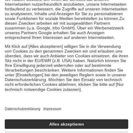
Kosten der Leistung zu entrichten.
Diese Regeln gelten grundsätzlich auch für Online-Apotheken.
Bei Heilmitteln und häuslicher Krankenpflege beträgt die
Zuzahlung zehn Prozent der Kosten sowie zehn Euro je
Verordnung.
Um das Engagement der Versicherten für ihre eigene Gesundheit zu
stärken und die besondere Stellung der Familie zu unterstützen,
fallen
keine Zuzahlungen
an bei:
• Kindern und Jugendlichen bis zum vollendeten 18. Lebensjahr
mit Ausnahme der Fahrkosten
• Untersuchungen zur Vorsorge und Früherkennung, die von der
GKV getragen werden
• empfohlenen Schutzimpfungen
• Harn- und Blutteststreifen
Wir nutzen Trusted Shops als unabhängigen Dienstleister für die
Einholung von Bewertungen. Trusted Shops hat Maßnahmen
getroffen, um sicherzustellen, dass es sich um echte Bewertungen
handelt. Mehr Informationen findest du hier:
https://help.etrusted.com/hc/de/articles/4419944605341
Einige Bilder und Inhalte wurden unter Zuhilfenahme künstlicher