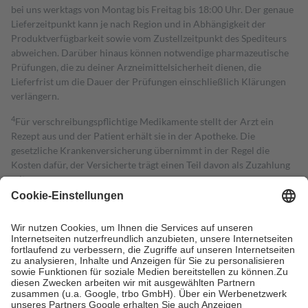
bei uns werktags von Montag bis Freitag bis 18:00 Uhr. Der genaue
Lieferzeitpunkt kann je nach Region und in Abhängigkeit der
Produktverfügbarkeit sowie vom Zustellzeitpunkt des Spediteurs
abweichen. Darüber hinaus können notwendige pharmazeutische
Prüfungen, die zu deiner Arzneimittelsicherheit dienen, die
Lieferfrist um die Dauer der Prüfungen einschließlich Klärungen
verlängern.
4
Für verschreibungspflichtige Medikamente stellt der Arzt ein
Rezept aus und der Patient erhält sie in der Apotheke. Die
gesetzliche Krankenversicherung übernimmt in der Regel die
Kosten dafür, der Versicherte trägt einen Teil davon als Zuzahlung
mit.
Grundsätzlich leisten Mitglieder Zuzahlungen in Höhe von zehn
Prozent des Abgabepreises,
mindestens
jedoch
fünf Euro
und
höchstens zehn Euro.
Es sind jedoch nie mehr als die tatsächlichen
Kosten der Leistung zu entrichten.
Diese Regeln gelten grundsätzlich auch für Online-Apotheken.
Bei Heilmitteln und häuslicher Krankenpflege beträgt die
Zuzahlung zehn Prozent der Kosten sowie zehn Euro je
Verordnung.