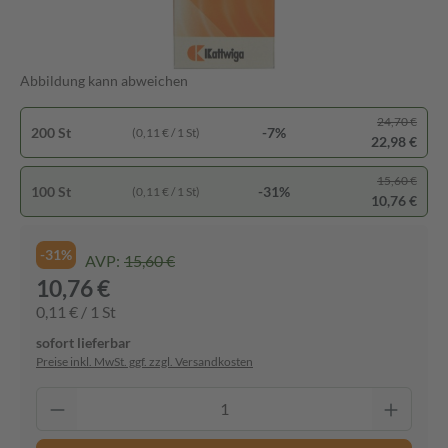
Abbildung kann abweichen
24,70 €
200 St
-7%
(0,11 € / 1 St)
22,98 €
15,60 €
100 St
-31%
(0,11 € / 1 St)
10,76 €
-31%
AVP:
15,60 €
10,76 €
0,11 € / 1 St
sofort lieferbar
Preise inkl. MwSt. ggf. zzgl. Versandkosten