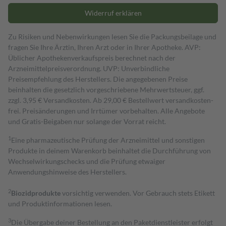
Widerruf erklären
Zu Risiken und Nebenwirkungen lesen Sie die Packungsbeilage und
fragen Sie Ihre Ärztin, Ihren Arzt oder in Ihrer Apotheke. AVP:
Üblicher Apothekenverkaufspreis berechnet nach der
Arzneimittelpreisverordnung. UVP: Unverbindliche
Preisempfehlung des Herstellers. Die angegebenen Preise
beinhalten die gesetzlich vorgeschriebene Mehrwertsteuer, ggf.
zzgl. 3,95 € Versandkosten. Ab 29,00 € Bestell­wert versand­kosten­
frei. Preisänderungen und Irrtümer vorbehalten. Alle Angebote
und Gratis-Beigaben nur solange der Vorrat reicht.
1
Eine pharmazeutische Prüfung der Arzneimittel und sonstigen
Produkte in deinem Warenkorb beinhaltet die Durchführung von
Wechselwirkungschecks und die Prüfung etwaiger
Anwendungshinweise des Herstellers.
2
Biozidprodukte
vorsichtig verwenden. Vor Gebrauch stets Etikett
und Produktinformationen lesen.
3
Die Übergabe deiner Bestellung an den Paketdienstleister erfolgt