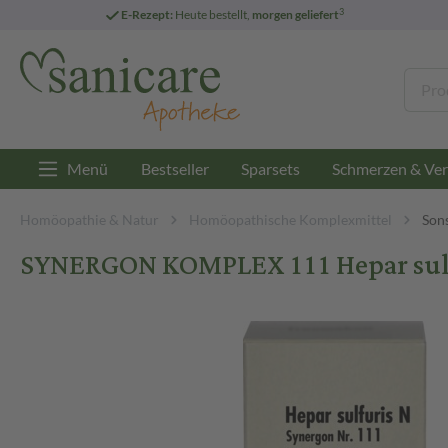
3
E-Rezept:
Heute bestellt,
morgen geliefert
Menü
Bestseller
Sparsets
Schmerzen & Ver
Homöopathie & Natur
Homöopathische Komplexmittel
Son
SYNERGON KOMPLEX 111 Hepar sulfur