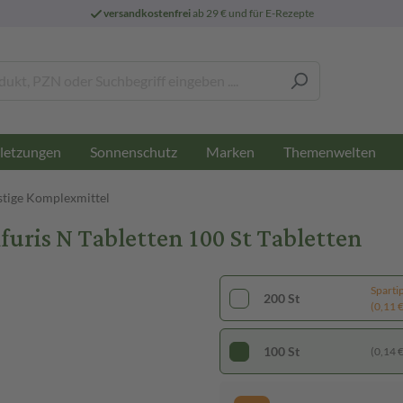
versandkostenfrei
ab 29 € und für E-Rezepte
letzungen
Sonnenschutz
Marken
Themenwelten
stige Komplexmittel
is N Tabletten 100 St Tabletten
Sparti
200 St
(0,11 € 
100 St
(0,14 € 