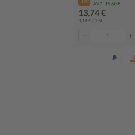
-12%
AVP:
15,60 €
13,74 €
0,14 € / 1 St