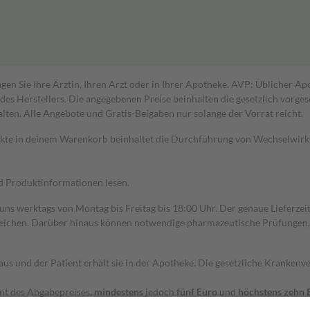
gen Sie Ihre Ärztin, Ihren Arzt oder in Ihrer Apotheke. AVP: Üblicher A
s Herstellers. Die angegebenen Preise beinhalten die gesetzlich vorgesc
alten. Alle Angebote und Gratis-Beigaben nur solange der Vorrat reicht.
dukte in deinem Warenkorb beinhaltet die Durchführung von Wechselwir
nd Produktinformationen lesen.
 uns werktags von Montag bis Freitag bis 18:00 Uhr. Der genaue Lieferze
ichen. Darüber hinaus können notwendige pharmazeutische Prüfungen, die
aus und der Patient erhält sie in der Apotheke. Die gesetzliche Krankenv
ent des Abgabepreises,
mindestens
jedoch
fünf Euro
und
höchstens zehn 