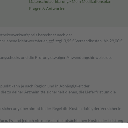
Datenschutzerklärung - Mein Medikationsplan
Fragen & Antworten
pothekenverkaufspreis berechnet nach der
hriebene Mehrwertsteuer, ggf. zzgl. 3,95 € Versandkosten. Ab 29,00 €
kungschecks und die Prüfung etwaiger Anwendungshinweise des
itpunkt kann je nach Region und in Abhängigkeit der
 zu deiner Arzneimittelsicherheit dienen, die Lieferfrist um die
ersicherung übernimmt in der Regel die Kosten dafür, der Versicherte
Euro.
Es sind jedoch nie mehr als die tatsächlichen Kosten der Leistung