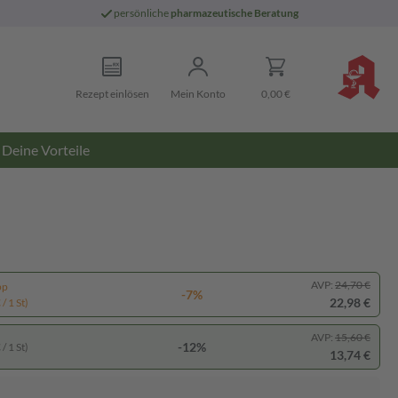
persönliche
pharmazeutische Beratung
Rezept einlösen
Mein Konto
0,00 €
Deine Vorteile
AVP:
24,70 €
pp
-7%
22,98 €
/ 1 St)
AVP:
15,60 €
-12%
/ 1 St)
13,74 €