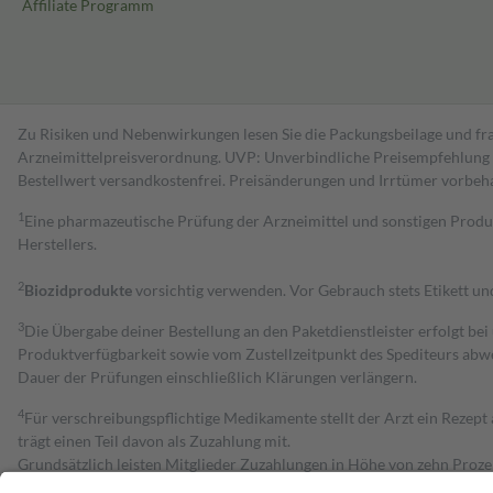
Affiliate Programm
Zu Risiken und Nebenwirkungen lesen Sie die Packungsbeilage und fra
Arzneimittelpreisverordnung. UVP: Unverbindliche Preisempfehlung de
Bestell­wert versand­kosten­frei. Preisänderungen und Irrtümer vorbeh
1
Eine pharmazeutische Prüfung der Arzneimittel und sonstigen Pro
Herstellers.
2
Biozidprodukte
vorsichtig verwenden. Vor Gebrauch stets Etikett u
3
Die Übergabe deiner Bestellung an den Paketdienstleister erfolgt bei
Produktverfügbarkeit sowie vom Zustellzeitpunkt des Spediteurs abwe
Dauer der Prüfungen einschließlich Klärungen verlängern.
4
Für verschreibungspflichtige Medikamente stellt der Arzt ein Rezept 
trägt einen Teil davon als Zuzahlung mit.
Grundsätzlich leisten Mitglieder Zuzahlungen in Höhe von zehn Proz
zu entrichten.