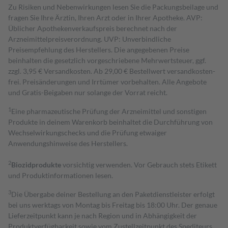
Zu Risiken und Nebenwirkungen lesen Sie die Packungsbeilage und
fragen Sie Ihre Ärztin, Ihren Arzt oder in Ihrer Apotheke. AVP:
Üblicher Apothekenverkaufspreis berechnet nach der
Arzneimittelpreisverordnung. UVP: Unverbindliche
Preisempfehlung des Herstellers. Die angegebenen Preise
beinhalten die gesetzlich vorgeschriebene Mehrwertsteuer, ggf.
zzgl. 3,95 € Versandkosten. Ab 29,00 € Bestell­wert versand­kosten­
frei. Preisänderungen und Irrtümer vorbehalten. Alle Angebote
und Gratis-Beigaben nur solange der Vorrat reicht.
1
Eine pharmazeutische Prüfung der Arzneimittel und sonstigen
Produkte in deinem Warenkorb beinhaltet die Durchführung von
Wechselwirkungschecks und die Prüfung etwaiger
Anwendungshinweise des Herstellers.
2
Biozidprodukte
vorsichtig verwenden. Vor Gebrauch stets Etikett
und Produktinformationen lesen.
3
Die Übergabe deiner Bestellung an den Paketdienstleister erfolgt
bei uns werktags von Montag bis Freitag bis 18:00 Uhr. Der genaue
Lieferzeitpunkt kann je nach Region und in Abhängigkeit der
Produktverfügbarkeit sowie vom Zustellzeitpunkt des Spediteurs