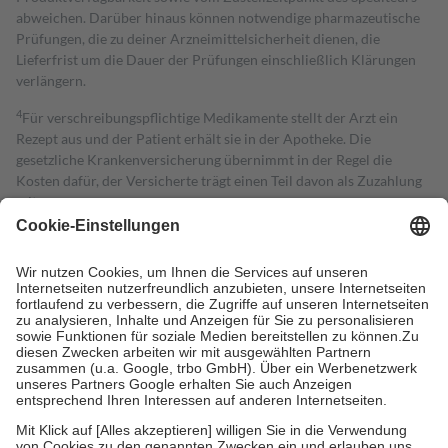
abweichen. Darüber hinaus können notwendige pharmazeutische
Prüfungen, die zu deiner Arzneimittelsicherheit dienen, die
Lieferfrist um die Dauer der Prüfungen einschließlich Klärungen
verlängern.
4
Für verschreibungspflichtige Medikamente stellt der Arzt ein
Rezept aus und der Patient erhält sie in der Apotheke. Die
gesetzliche Krankenversicherung übernimmt in der Regel die
Kosten dafür, der Versicherte trägt einen Teil davon als Zuzahlung
mit.
Grundsätzlich leisten Mitglieder Zuzahlungen in Höhe von zehn
Prozent des Abgabepreises,
mindestens
jedoch
fünf Euro
und
höchstens zehn Euro.
Es sind jedoch nie mehr als die tatsächlichen
Kosten der Leistung zu entrichten.
Diese Regeln gelten grundsätzlich auch für Online-Apotheken.
Bei Heilmitteln und häuslicher Krankenpflege beträgt die
Zuzahlung zehn Prozent der Kosten sowie zehn Euro je
Verordnung.
Um das Engagement der Versicherten für ihre eigene Gesundheit zu
stärken und die besondere Stellung der Familie zu unterstützen,
fallen
keine Zuzahlungen
an bei: