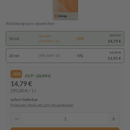
Abbildung kann abweichen
20,99 €
Spartipp
50 ml
-30%
14,79 €
(295,80 € / 1 l)
12,55 €
20 ml
-5%
(595,50 € / 1 l)
11,91 €
-30%
AVP:
20,99 €
14,79 €
295,80 € / 1 l
sofort lieferbar
Preise inkl. MwSt. ggf. zzgl. Versandkosten