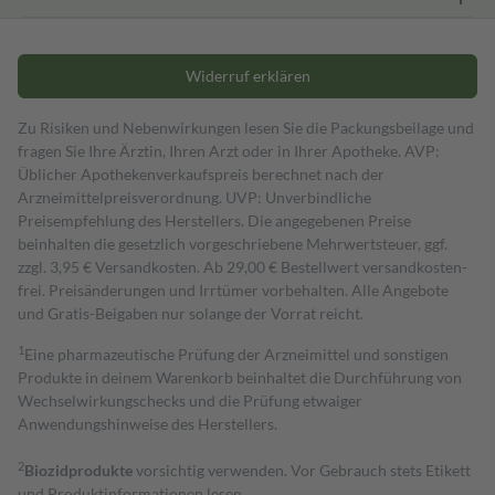
Widerruf erklären
Zu Risiken und Nebenwirkungen lesen Sie die Packungsbeilage und
fragen Sie Ihre Ärztin, Ihren Arzt oder in Ihrer Apotheke. AVP:
Üblicher Apothekenverkaufspreis berechnet nach der
Arzneimittelpreisverordnung. UVP: Unverbindliche
Preisempfehlung des Herstellers. Die angegebenen Preise
beinhalten die gesetzlich vorgeschriebene Mehrwertsteuer, ggf.
zzgl. 3,95 € Versandkosten. Ab 29,00 € Bestell­wert versand­kosten­
frei. Preisänderungen und Irrtümer vorbehalten. Alle Angebote
und Gratis-Beigaben nur solange der Vorrat reicht.
1
Eine pharmazeutische Prüfung der Arzneimittel und sonstigen
Produkte in deinem Warenkorb beinhaltet die Durchführung von
Wechselwirkungschecks und die Prüfung etwaiger
Anwendungshinweise des Herstellers.
2
Biozidprodukte
vorsichtig verwenden. Vor Gebrauch stets Etikett
und Produktinformationen lesen.