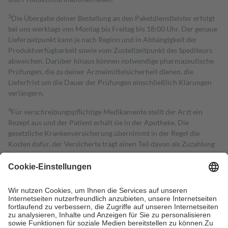
3
Die Übergabe deiner Bestellung an den Paketdienstleister erfolgt
bei uns werktags von Montag bis Freitag bis 18:00 Uhr. Der genaue
Lieferzeitpunkt kann je nach Region und in Abhängigkeit der
Produktverfügbarkeit sowie vom Zustellzeitpunkt des Spediteurs
abweichen. Darüber hinaus können notwendige pharmazeutische
Prüfungen, die zu deiner Arzneimittelsicherheit dienen, die
Lieferfrist um die Dauer der Prüfungen einschließlich Klärungen
verlängern.
4
Für verschreibungspflichtige Medikamente stellt der Arzt ein
Rezept aus und der Patient erhält sie in der Apotheke. Die
gesetzliche Krankenversicherung übernimmt in der Regel die
Kosten dafür, der Versicherte trägt einen Teil davon als Zuzahlung
mit.
Grundsätzlich leisten Mitglieder Zuzahlungen in Höhe von zehn
Prozent des Abgabepreises,
mindestens
jedoch
fünf Euro
und
höchstens zehn Euro.
Es sind jedoch nie mehr als die tatsächlichen
Kosten der Leistung zu entrichten.
Diese Regeln gelten grundsätzlich auch für Online-Apotheken.
Bei Heilmitteln und häuslicher Krankenpflege beträgt die