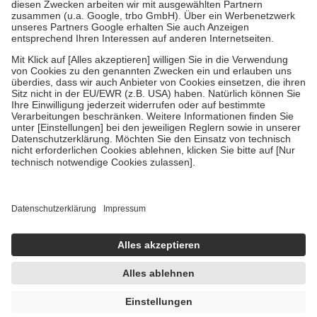
Zuzahlung zehn Prozent der Kosten sowie zehn Euro je
Verordnung.
Um das Engagement der Versicherten für ihre eigene Gesundheit zu
stärken und die besondere Stellung der Familie zu unterstützen,
fallen
keine Zuzahlungen
an bei:
• Kindern und Jugendlichen bis zum vollendeten 18. Lebensjahr
mit Ausnahme der Fahrkosten
• Untersuchungen zur Vorsorge und Früherkennung, die von der
GKV getragen werden
• empfohlenen Schutzimpfungen
• Harn- und Blutteststreifen
Wir nutzen Trusted Shops als unabhängigen Dienstleister für die
Einholung von Bewertungen. Trusted Shops hat Maßnahmen
getroffen, um sicherzustellen, dass es sich um echte Bewertungen
handelt. Mehr Informationen findest du hier:
https://help.etrusted.com/hc/de/articles/4419944605341
Einige Bilder und Inhalte wurden unter Zuhilfenahme künstlicher
Intelligenz erstellt.
AVP:
20,99 €